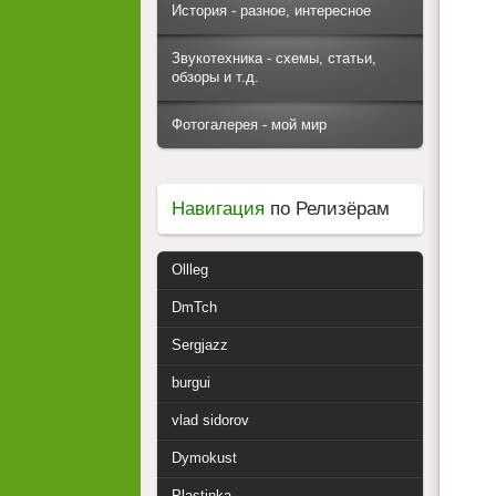
История - разное, интересное
Звукотехника - схемы, статьи,
обзоры и т.д.
Фотогалерея - мой мир
Навигация
по Релизёрам
Ollleg
DmTch
Sergjazz
burgui
vlad sidorov
Dymokust
Plastinka