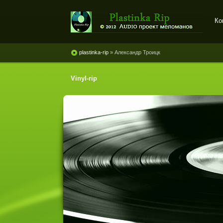
Ко
Plastinka rip - оцифровки
винила и магнитоальбомов
plastinka-rip
» Александр Троицк
Vinyl-rip