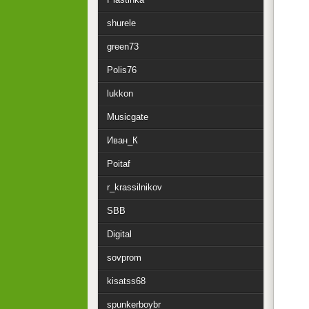
shurele
green73
Polis76
lukkon
Musicgate
Иван_К
Poitaf
r_krassilnikov
SBB
Digital
sovprom
kisatss68
spunkerboybr