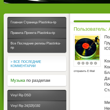
Главная Страница Plastinka-rip
Пользователь:
Правила Проекта Plastinka-rip
По
Гр
Все Последние релизы Plastinka-
rip
IC
Ко
> ВСЕ ПОСЛЕДНИЕ
КОММЕНТАРИИ
Ко
отправить E-Mail
Бл
Да
Музыка
по разделам
По
Ст
Vinyl Rip DSD
Ме
Vinyl Rip 24(32f)/192
Не