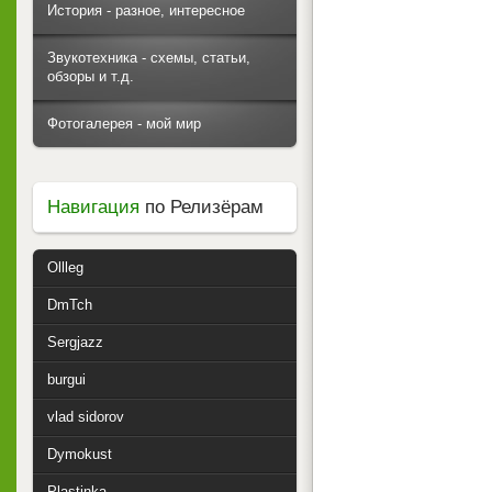
История - разное, интересное
Звукотехника - схемы, статьи,
обзоры и т.д.
Фотогалерея - мой мир
Навигация
по Релизёрам
Ollleg
DmTch
Sergjazz
burgui
vlad sidorov
Dymokust
Plastinka