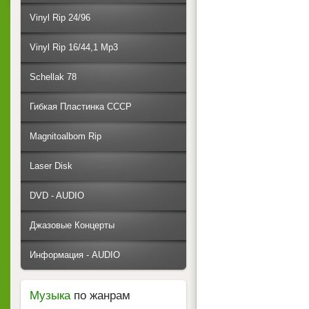
Vinyl Rip 24/96
Vinyl Rip 16/44,1 Mp3
Schellak 78
Гибкая Пластинка СССР
Magnitoalbom Rip
Laser Disk
DVD - AUDIO
Джазовые Концерты
Информация - AUDIO
Музыка
по жанрам