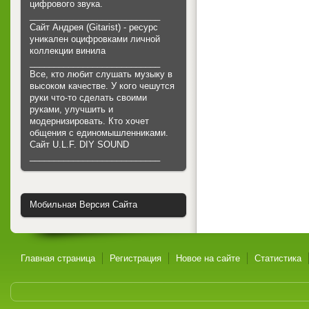
цифрового звука.
___________________________
Сайт Андрея (Gitarist) - ресурс
уникален оцифровками личной
коллекции винила
___________________________
Все, кто любит слушать музыку в
высоком качестве. У кого чешутся
руки что-то сделать своими
руками, улучшить и
модернизировать. Кто хочет
общения с единомышленниками.
Cайт U.L.F. DIY SOUND
___________________________
Мобильная Версия Сайта
Главная страница
Регистрация
Новое на сайте
Статистика