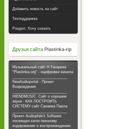
Добавить новость на сайт
Техподдержка
Раздел: Хочу сказать
Друзья сайта
Plastinka-rip
Музыкальный сайт Н.Токарева
"Plastinka.org" - оцифровки винила
___________________________
NewAudioportal - Проект
Возрождения
___________________________
HIENDMUSIC. Сайт о хорошем
звуке - КАК ПОСТРОИТЬ
СИСТЕМУ сайт Санаева Павла
___________________________
Проект Audiophile's Software
посвящен качественному
кодированию и воспроизведению