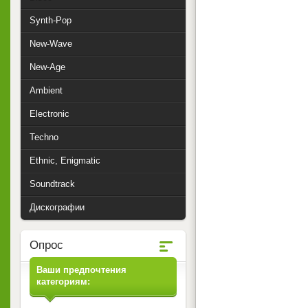
Synth-Pop
New-Wave
New-Age
Ambient
Electronic
Techno
Ethnic, Enigmatic
Soundtrack
Дискографии
Опрос
Ваши предпочтения
категориям: