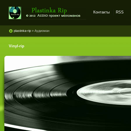
Контакты
RSS
Plastinka rip - оцифровки
винила и магнитоальбомов
plastinka-rip
» Аудиоман
Vinyl-rip