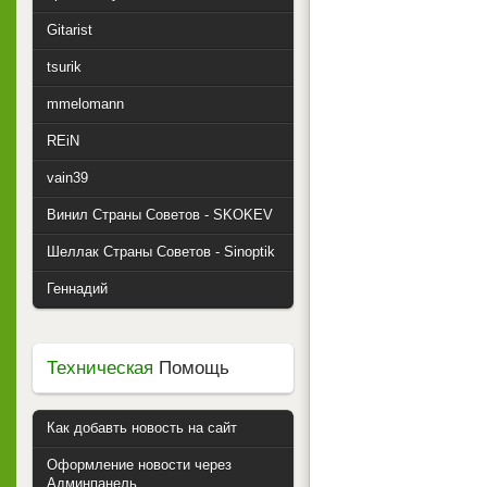
Gitarist
tsurik
mmelomann
REiN
vain39
Винил Страны Советов - SKOKEV
Шеллак Страны Советов - Sinoptik
Геннадий
Техническая
Помощь
Как добавть новость на сайт
Оформление новости через
Админпанель