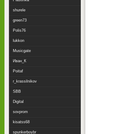
shurele
green73
Polis76
lukkon
Musicgate
Иван_К
Poitaf
r_krassilnikov
SBB
Digital
sovprom
kisatss68
spunkerboybr