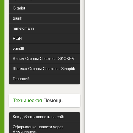
Gitarist
tsurik
mmelomann
REiN
vain39
Винил Страны Советов - SKOKEV
Шеллак Страны Советов - Sinoptik
Геннадий
Техническая
Помощь
Как добавть новость на сайт
Оформление новости через
Админпанель