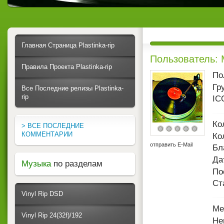
Главная Страница Plastinka-rip
Пользователь:
Правила Проекта Plastinka-rip
По
Гр
Все Последние релизы Plastinka-
rip
IC
Ко
> ВСЕ ПОСЛЕДНИЕ
КОММЕНТАРИИ
Ко
отправить E-Mail
Бл
Да
Музыка
по разделам
По
Ст
Vinyl Rip DSD
Ме
Vinyl Rip 24(32f)/192
Не