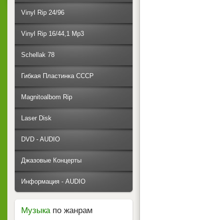
Vinyl Rip 24/96
Vinyl Rip 16/44,1 Mp3
Schellak 78
Гибкая Пластинка СССР
Magnitoalbom Rip
Laser Disk
DVD - AUDIO
Джазовые Концерты
Информация - AUDIO
Музыка
по жанрам