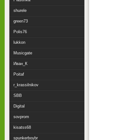
shurele
green73
Polis76
lukkon
Musicgate
Иван_К
Poitaf
r_krassilnikov
SBB
Digital
sovprom
kisatss68
spunkerboybr