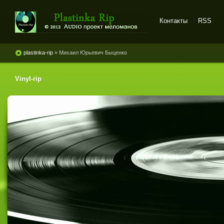
Контакты
RSS
Plastinka rip - оцифровки
винила и магнитоальбомов
plastinka-rip
» Михаил Юрьевич Быценко
Vinyl-rip