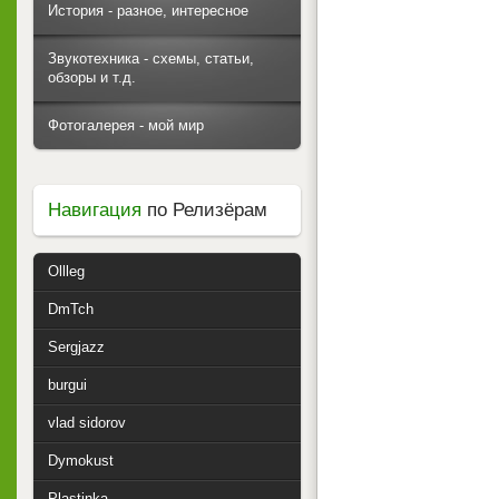
История - разное, интересное
Звукотехника - схемы, статьи,
обзоры и т.д.
Фотогалерея - мой мир
Навигация
по Релизёрам
Ollleg
DmTch
Sergjazz
burgui
vlad sidorov
Dymokust
Plastinka