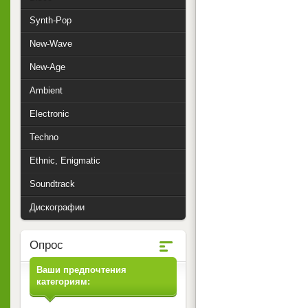
Synth-Pop
New-Wave
New-Age
Ambient
Electronic
Techno
Ethnic, Enigmatic
Soundtrack
Дискографии
Опрос
Ваши предпочтения
категориям: