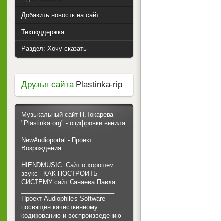
Добавить новость на сайт
Техподдержка
Раздел: Хочу сказать
Друзья сайта
Plastinka-rip
Музыкальный сайт Н.Токарева
"Plastinka.org" - оцифровки винила
___________________________
NewAudioportal - Проект
Возрождения
___________________________
HIENDMUSIC. Сайт о хорошем
звуке - КАК ПОСТРОИТЬ
СИСТЕМУ сайт Санаева Павла
___________________________
Проект Audiophile's Software
посвящен качественному
кодированию и воспроизведению