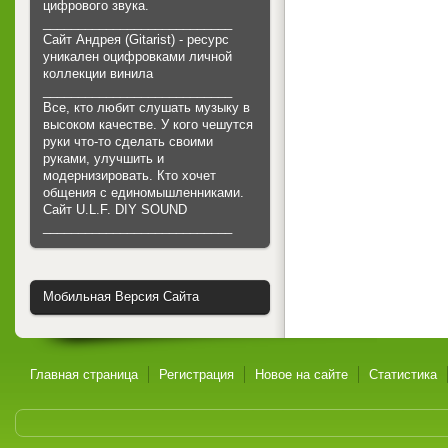
цифрового звука.
___________________________
Сайт Андрея (Gitarist) - ресурс
уникален оцифровками личной
коллекции винила
___________________________
Все, кто любит слушать музыку в
высоком качестве. У кого чешутся
руки что-то сделать своими
руками, улучшить и
модернизировать. Кто хочет
общения с единомышленниками.
Cайт U.L.F. DIY SOUND
___________________________
Мобильная Версия Сайта
Главная страница
Регистрация
Новое на сайте
Статистика