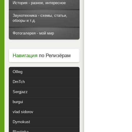
История - разное, интересное
Звукотехника - схемы, статьи,
обзоры и т.д.
Фотогалерея - мой мир
Навигация
по Релизёрам
Ollleg
DmTch
Sergjazz
burgui
vlad sidorov
Dymokust
Plastinka