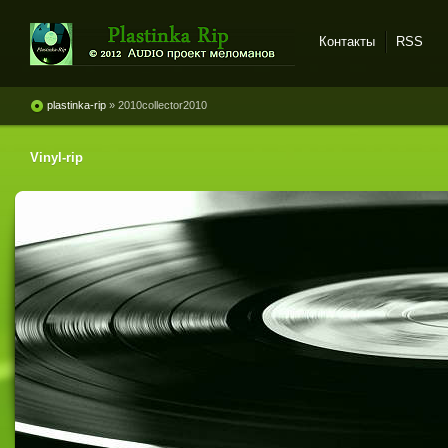
Контакты
RSS
Plastinka rip - оцифровки
винила и магнитоальбомов
plastinka-rip
» 2010collector2010
Vinyl-rip