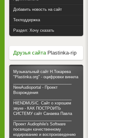
Добавить новость на сайт
Техподдержка
Раздел: Хочу сказать
Друзья сайта
Plastinka-rip
Музыкальный сайт Н.Токарева
"Plastinka.org" - оцифровки винила
___________________________
NewAudioportal - Проект
Возрождения
___________________________
HIENDMUSIC. Сайт о хорошем
звуке - КАК ПОСТРОИТЬ
СИСТЕМУ сайт Санаева Павла
___________________________
Проект Audiophile's Software
посвящен качественному
кодированию и воспроизведению