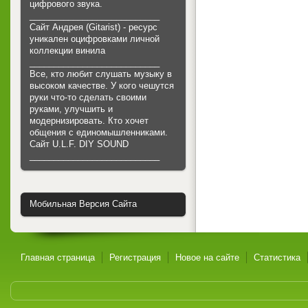
цифрового звука.
___________________________
Сайт Андрея (Gitarist) - ресурс
уникален оцифровками личной
коллекции винила
___________________________
Все, кто любит слушать музыку в
высоком качестве. У кого чешутся
руки что-то сделать своими
руками, улучшить и
модернизировать. Кто хочет
общения с единомышленниками.
Cайт U.L.F. DIY SOUND
___________________________
Мобильная Версия Сайта
Главная страница
Регистрация
Новое на сайте
Статистика