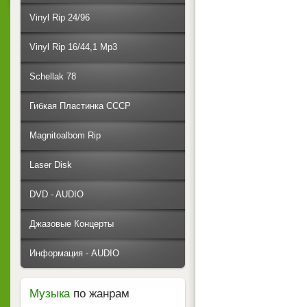
Vinyl Rip 24/96
Vinyl Rip 16/44,1 Mp3
Schellak 78
Гибкая Пластинка СССР
Magnitoalbom Rip
Laser Disk
DVD - AUDIO
Джазовые Концерты
Информация - AUDIO
Музыка
по жанрам