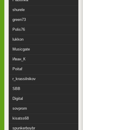
shurele
green73
Polis76
lukkon
Musicgate
Иван_К
Poitaf
r_krassilnikov
SBB
Digital
sovprom
kisatss68
spunkerboybr