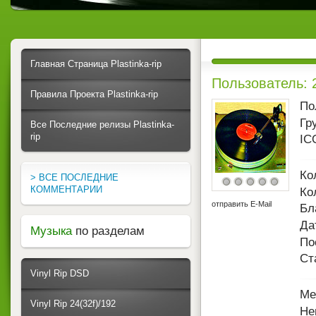
Главная Страница Plastinka-rip
Пользователь: 2
Правила Проекта Plastinka-rip
По
Гр
Все Последние релизы Plastinka-
rip
IC
Ко
> ВСЕ ПОСЛЕДНИЕ
КОММЕНТАРИИ
Ко
отправить E-Mail
Бл
Да
Музыка
по разделам
По
Ст
Vinyl Rip DSD
Ме
Vinyl Rip 24(32f)/192
Не