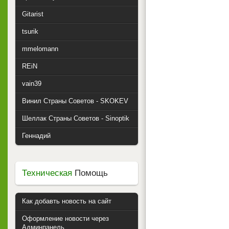
Gitarist
tsurik
mmelomann
REiN
vain39
Винил Страны Советов - SKOKEV
Шеллак Страны Советов - Sinoptik
Геннадий
Техническая
Помощь
Как добавть новость на сайт
Оформление новости через
Админпанель