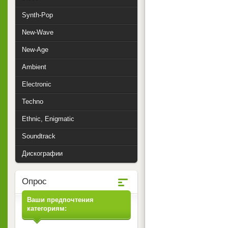
Synth-Pop
New-Wave
New-Age
Ambient
Electronic
Techno
Ethnic, Enigmatic
Soundtrack
Дискографии
Опрос
Ваши предпочтения
категориям: