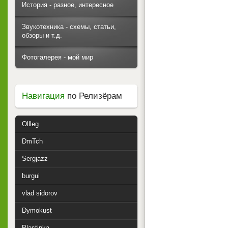
История - разное, интересное
Звукотехника - схемы, статьи,
обзоры и т.д.
Фотогалерея - мой мир
Навигация
по Релизёрам
Ollleg
DmTch
Sergjazz
burgui
vlad sidorov
Dymokust
Plastinka