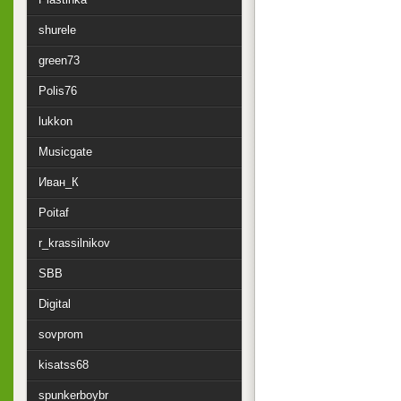
shurele
green73
Polis76
lukkon
Musicgate
Иван_К
Poitaf
r_krassilnikov
SBB
Digital
sovprom
kisatss68
spunkerboybr