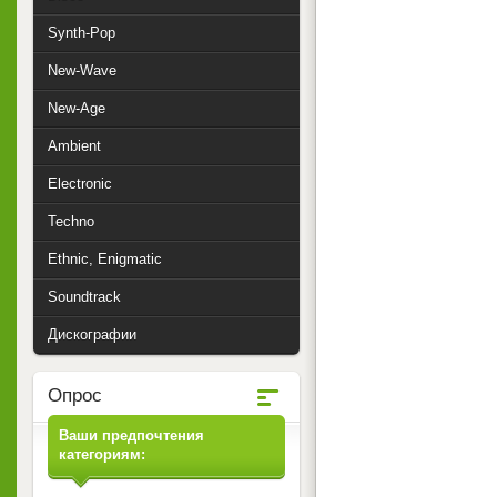
Synth-Pop
New-Wave
New-Age
Ambient
Electronic
Techno
Ethnic, Enigmatic
Soundtrack
Дискографии
Опрос
Ваши предпочтения
категориям: