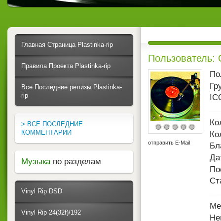
Главная Страница Plastinka-rip
Пользователь:
Правила Проекта Plastinka-rip
По
Гр
Все Последние релизы Plastinka-
rip
IC
Ко
> ВСЕ ПОСЛЕДНИЕ
КОММЕНТАРИИ
Ко
отправить E-Mail
Бл
Да
Музыка
по разделам
По
Ст
Vinyl Rip DSD
Ме
Vinyl Rip 24(32f)/192
Не