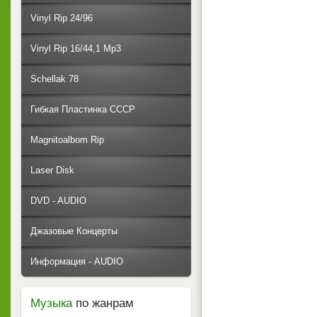
Vinyl Rip 24/96
Vinyl Rip 16/44,1 Mp3
Schellak 78
Гибкая Пластинка СССР
Magnitoalbom Rip
Laser Disk
DVD - AUDIO
Джазовые Концерты
Информация - AUDIO
Музыка
по жанрам