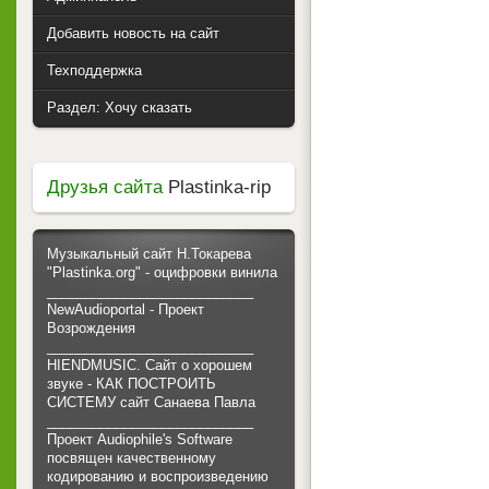
Добавить новость на сайт
Техподдержка
Раздел: Хочу сказать
Друзья сайта
Plastinka-rip
Музыкальный сайт Н.Токарева
"Plastinka.org" - оцифровки винила
___________________________
NewAudioportal - Проект
Возрождения
___________________________
HIENDMUSIC. Сайт о хорошем
звуке - КАК ПОСТРОИТЬ
СИСТЕМУ сайт Санаева Павла
___________________________
Проект Audiophile's Software
посвящен качественному
кодированию и воспроизведению