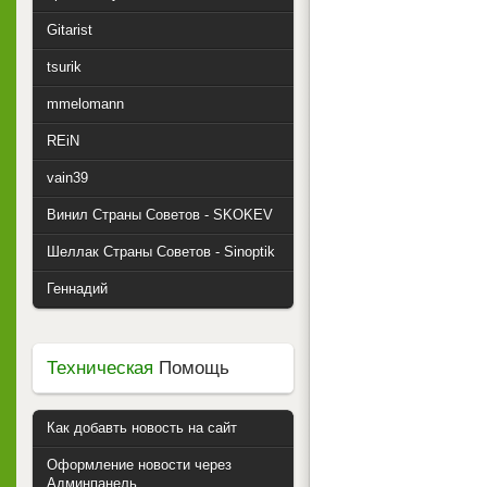
Gitarist
tsurik
mmelomann
REiN
vain39
Винил Страны Советов - SKOKEV
Шеллак Страны Советов - Sinoptik
Геннадий
Техническая
Помощь
Как добавть новость на сайт
Оформление новости через
Админпанель