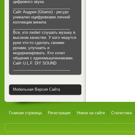
цифрового звука.
___________________________
Сайт Андрея (Gitarist) - ресурс
уникален оцифровками личной
коллекции винила
___________________________
Все, кто любит слушать музыку в
высоком качестве. У кого чешутся
руки что-то сделать своими
руками, улучшить и
модернизировать. Кто хочет
общения с единомышленниками.
Cайт U.L.F. DIY SOUND
___________________________
Мобильная Версия Сайта
Главная страница
Регистрация
Новое на сайте
Статистика