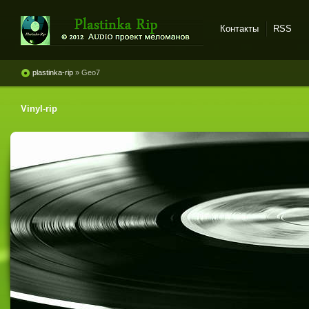
Контакты
RSS
Plastinka rip - оцифровки
винила и магнитоальбомов
plastinka-rip
» Geo7
Vinyl-rip