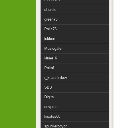
shurele
green73
Polis76
lukkon
Musicgate
Иван_К
Poitaf
r_krassilnikov
SBB
Digital
sovprom
kisatss68
spunkerboybr