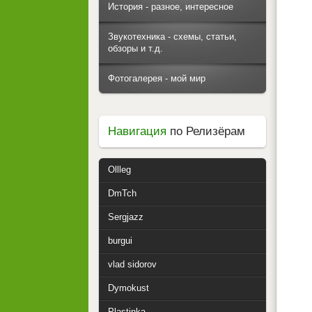
История - разное, интересное
Звукотехника - схемы, статьи,
обзоры и т.д.
Фотогалерея - мой мир
Навигация
по Релизёрам
Ollleg
DmTch
Sergjazz
burgui
vlad sidorov
Dymokust
Plastinka