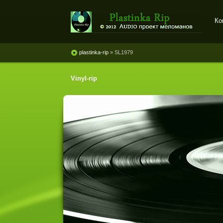
Ко
Plastinka rip - оцифровки
винила и магнитоальбомов
plastinka-rip
» SL1979
Vinyl-rip