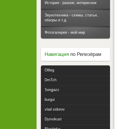
История - разное, интересное
Звукотехника - схемы, статьи,
обзоры и т.д.
Фотогалерея - мой мир
Навигация
по Релизёрам
Ollleg
DmTch
Sergjazz
burgui
vlad sidorov
Dymokust
Plastinka