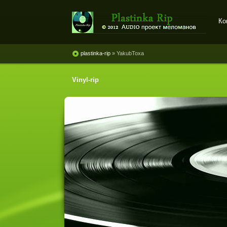
Ко
Plastinka rip - оцифровки
винила и магнитоальбомов
plastinka-rip
» YakubToxa
Vinyl-rip