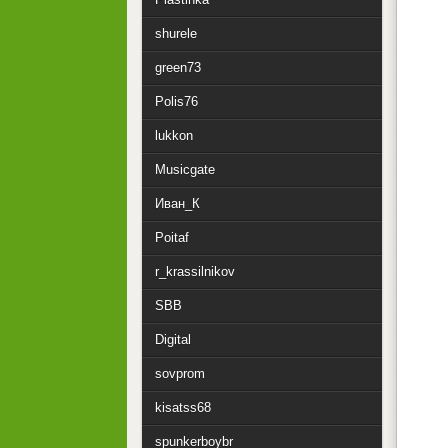
shurele
green73
Polis76
lukkon
Musicgate
Иван_К
Poitaf
r_krassilnikov
SBB
Digital
sovprom
kisatss68
spunkerboybr