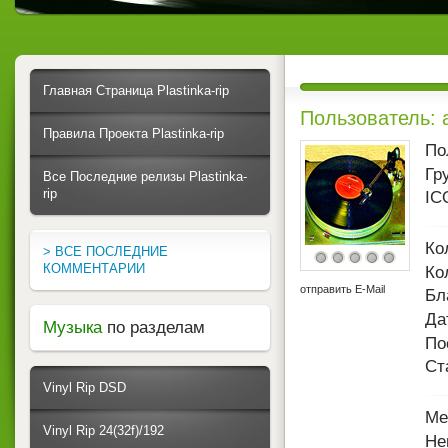
Главная Страница Plastinka-rip
Пользователь: 
Правила Проекта Plastinka-rip
По
Гр
Все Последние релизы Plastinka-
rip
IC
Ко
> ВСЕ ПОСЛЕДНИЕ
КОММЕНТАРИИ
Ко
отправить E-Mail
Бл
Да
Музыка
по разделам
По
Ст
Vinyl Rip DSD
Ме
Vinyl Rip 24(32f)/192
Не