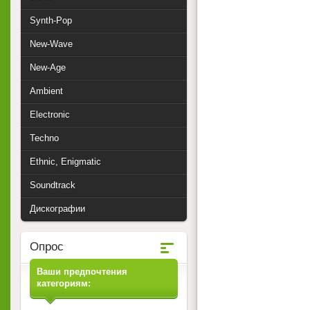
Synth-Pop
New-Wave
New-Age
Ambient
Electronic
Techno
Ethnic, Enigmatic
Soundtrack
Дискографии
Опрос
Ваши предпочтения
категориям: