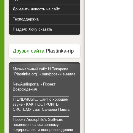
Добавить новость на сайт
Техподдержка
Раздел: Хочу сказать
Друзья сайта
Plastinka-rip
Музыкальный сайт Н.Токарева
"Plastinka.org" - оцифровки винила
___________________________
NewAudioportal - Проект
Возрождения
___________________________
HIENDMUSIC. Сайт о хорошем
звуке - КАК ПОСТРОИТЬ
СИСТЕМУ сайт Санаева Павла
___________________________
Проект Audiophile's Software
посвящен качественному
кодированию и воспроизведению