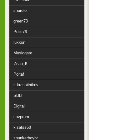
shurele
green73
Polis76
lukkon
Musicgate
Иван_К
Poitaf
r_krassilnikov
SBB
Digital
sovprom
kisatss68
spunkerboybr