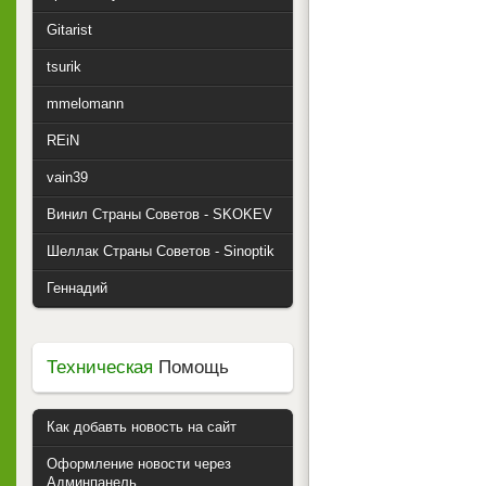
Gitarist
tsurik
mmelomann
REiN
vain39
Винил Страны Советов - SKOKEV
Шеллак Страны Советов - Sinoptik
Геннадий
Техническая
Помощь
Как добавть новость на сайт
Оформление новости через
Админпанель