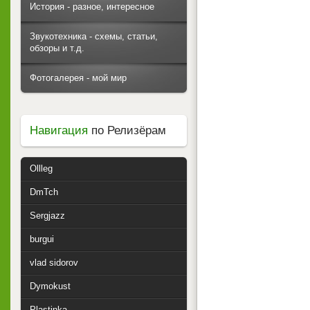
История - разное, интересное
Звукотехника - схемы, статьи,
обзоры и т.д.
Фотогалерея - мой мир
Навигация
по Релизёрам
Ollleg
DmTch
Sergjazz
burgui
vlad sidorov
Dymokust
Plastinka