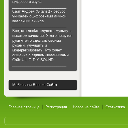
цифрового звука.
___________________________
Сайт Андрея (Gitarist) - ресурс
уникален оцифровками личной
коллекции винила
___________________________
Все, кто любит слушать музыку в
высоком качестве. У кого чешутся
руки что-то сделать своими
руками, улучшить и
модернизировать. Кто хочет
общения с единомышленниками.
Cайт U.L.F. DIY SOUND
___________________________
Мобильная Версия Сайта
Главная страница
Регистрация
Новое на сайте
Статистика