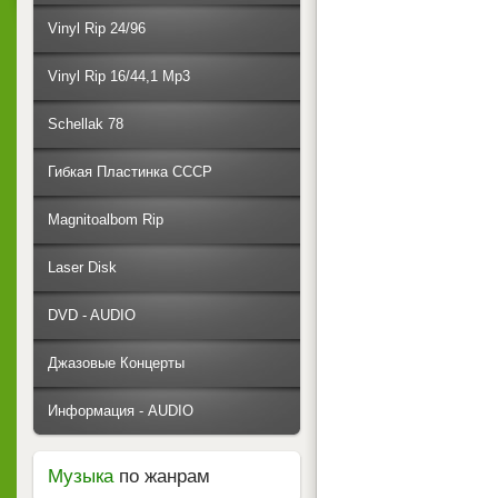
Vinyl Rip 24/96
Vinyl Rip 16/44,1 Mp3
Schellak 78
Гибкая Пластинка СССР
Magnitoalbom Rip
Laser Disk
DVD - AUDIO
Джазовые Концерты
Информация - AUDIO
Музыка
по жанрам