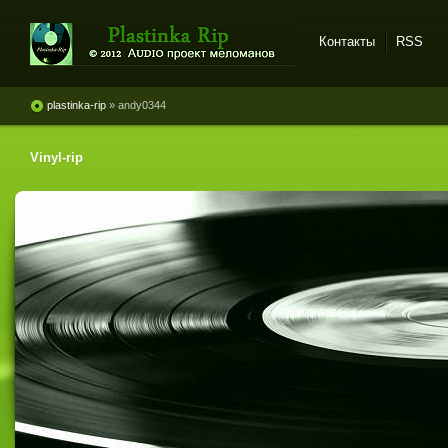
Контакты
RSS
Plastinka rip - оцифровки
винила и магнитоальбомов
plastinka-rip
» andy0344
Vinyl-rip