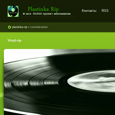
Контакты
RSS
Plastinka rip - оцифровки
винила и магнитоальбомов
plastinka-rip
» cosmokramer
Vinyl-rip