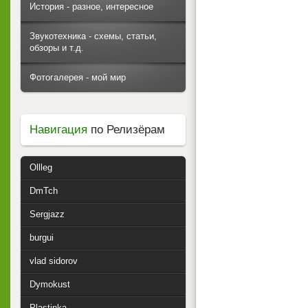
История - разное, интересное
Звукотехника - схемы, статьи,
обзоры и т.д.
Фотогалерея - мой мир
Навигация
по Релизёрам
Ollleg
DmTch
Sergjazz
burgui
vlad sidorov
Dymokust
Plastinka