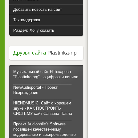
Добавить новость на сайт
Техподдержка
Раздел: Хочу сказать
Друзья сайта
Plastinka-rip
Музыкальный сайт Н.Токарева
"Plastinka.org" - оцифровки винила
___________________________
NewAudioportal - Проект
Возрождения
___________________________
HIENDMUSIC. Сайт о хорошем
звуке - КАК ПОСТРОИТЬ
СИСТЕМУ сайт Санаева Павла
___________________________
Проект Audiophile's Software
посвящен качественному
кодированию и воспроизведению