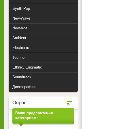
Synth-Pop
New-Wave
New-Age
Ambient
Electronic
Techno
Ethnic, Enigmatic
Soundtrack
Дискографии
Опрос
Ваши предпочтения
категориям: