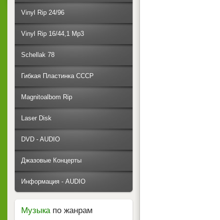
Vinyl Rip 24/96
Vinyl Rip 16/44,1 Mp3
Schellak 78
Гибкая Пластинка СССР
Magnitoalbom Rip
Laser Disk
DVD - AUDIO
Джазовые Концерты
Информация - AUDIO
Музыка
по жанрам