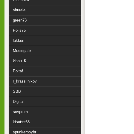
shurele
green73
Polis76
lukkon
Musicgate
Иван_К
Poitaf
r_krassilnikov
SBB
Digital
sovprom
kisatss68
spunkerboybr