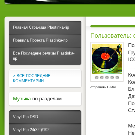
Главная Страница Plastinka-rip
Пользователь: 
Правила Проекта Plastinka-rip
По
Гр
Все Последние релизы Plastinka-
rip
IC
Ко
> ВСЕ ПОСЛЕДНИЕ
КОММЕНТАРИИ
Ко
отправить E-Mail
Бл
Да
Музыка
по разделам
По
Ст
Vinyl Rip DSD
Ме
Vinyl Rip 24(32f)/192
Не