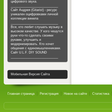
цифрового звука.
___________________________
Сайт Андрея (Gitarist) - ресурс
уникален оцифровками личной
коллекции винила
___________________________
Все, кто любит слушать музыку в
высоком качестве. У кого чешутся
руки что-то сделать своими
руками, улучшить и
модернизировать. Кто хочет
общения с единомышленниками.
Cайт U.L.F. DIY SOUND
___________________________
Мобильная Версия Сайта
Главная страница
Регистрация
Новое на сайте
Статистика