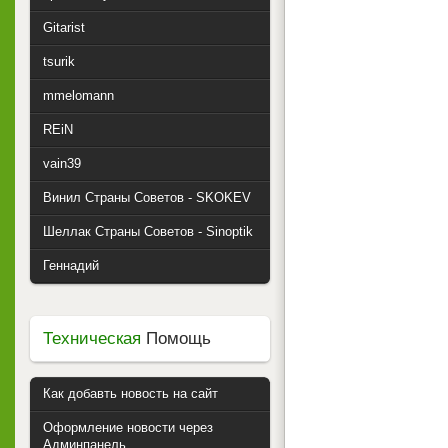
Gitarist
tsurik
mmelomann
REiN
vain39
Винил Страны Советов - SKOKEV
Шеллак Страны Советов - Sinoptik
Геннадий
Техническая
Помощь
Как добавть новость на сайт
Оформление новости через
Админпанель