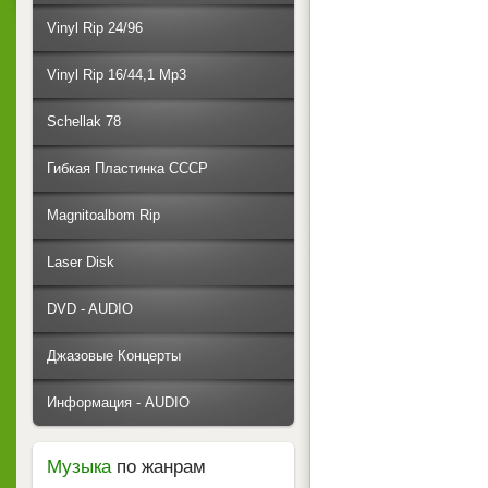
Vinyl Rip 24/96
Vinyl Rip 16/44,1 Mp3
Schellak 78
Гибкая Пластинка СССР
Magnitoalbom Rip
Laser Disk
DVD - AUDIO
Джазовые Концерты
Информация - AUDIO
Музыка
по жанрам