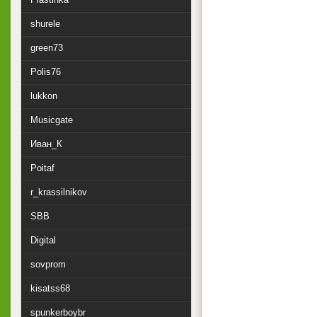
shurele
green73
Polis76
lukkon
Musicgate
Иван_К
Poitaf
r_krassilnikov
SBB
Digital
sovprom
kisatss68
spunkerboybr