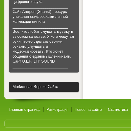
цифрового звука.
___________________________
Сайт Андрея (Gitarist) - ресурс
уникален оцифровками личной
коллекции винила
___________________________
Все, кто любит слушать музыку в
высоком качестве. У кого чешутся
руки что-то сделать своими
руками, улучшить и
модернизировать. Кто хочет
общения с единомышленниками.
Cайт U.L.F. DIY SOUND
___________________________
Мобильная Версия Сайта
Главная страница
Регистрация
Новое на сайте
Статистика