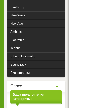
Synth-Pop
New-Wave
New-Age
Ambient
Electronic
Techno
Ethnic, Enigmatic
Soundtrack
Дискографии
Опрос
Ваши предпочтения
категориям: