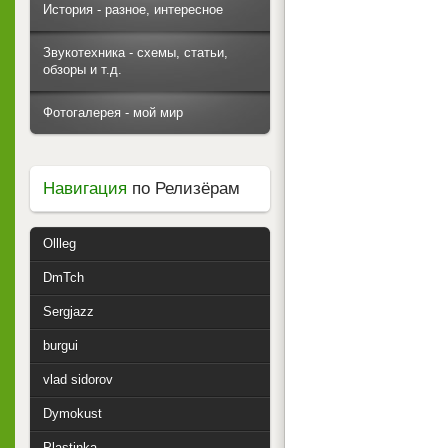
История - разное, интересное
Звукотехника - схемы, статьи,
обзоры и т.д.
Фотогалерея - мой мир
Навигация
по Релизёрам
Ollleg
DmTch
Sergjazz
burgui
vlad sidorov
Dymokust
Plastinka