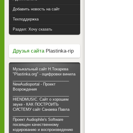
Добавить новость на сайт
Техподдержка
Раздел: Хочу сказать
Друзья сайта
Plastinka-rip
Музыкальный сайт Н.Токарева
"Plastinka.org" - оцифровки винила
___________________________
NewAudioportal - Проект
Возрождения
___________________________
HIENDMUSIC. Сайт о хорошем
звуке - КАК ПОСТРОИТЬ
СИСТЕМУ сайт Санаева Павла
___________________________
Проект Audiophile's Software
посвящен качественному
кодированию и воспроизведению