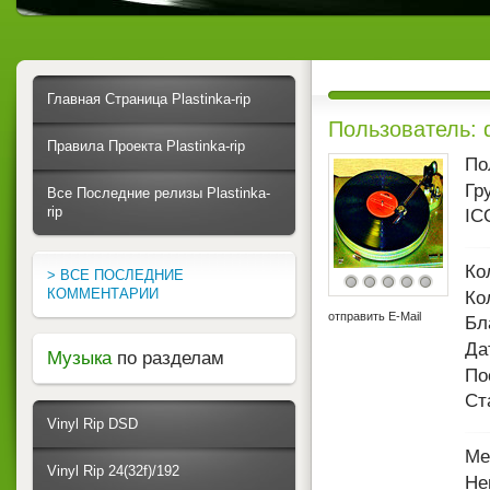
Главная Страница Plastinka-rip
Пользователь: 
Правила Проекта Plastinka-rip
По
Гр
Все Последние релизы Plastinka-
rip
IC
Ко
> ВСЕ ПОСЛЕДНИЕ
КОММЕНТАРИИ
Ко
отправить E-Mail
Бл
Да
Музыка
по разделам
По
Ст
Vinyl Rip DSD
Ме
Vinyl Rip 24(32f)/192
Не