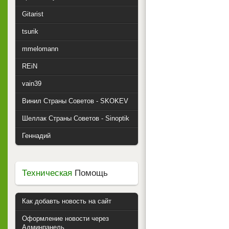
Gitarist
tsurik
mmelomann
REiN
vain39
Винил Страны Советов - SKOKEV
Шеллак Страны Советов - Sinoptik
Геннадий
Техническая
Помощь
Как добавть новость на сайт
Оформление новости через
Админпанель