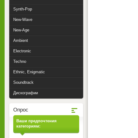
Synth-Pop
New-Wave
New-Age
Ambient
Electronic
Techno
Ethnic, Enigmatic
Soundtrack
Дискографии
Опрос
Ваши предпочтения
категориям: