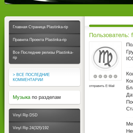
Главная Страница Plastinka-rip
Пользователь: f
Правила Проекта Plastinka-rip
По
Гр
Все Последние релизы Plastinka-
rip
IC
Ко
> ВСЕ ПОСЛЕДНИЕ
КОММЕНТАРИИ
Ко
отправить E-Mail
Бл
Да
Музыка
по разделам
По
Ст
Vinyl Rip DSD
Ме
Vinyl Rip 24(32f)/192
Не