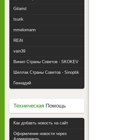
Gitarist
tsurik
mmelomann
REiN
vain39
Винил Страны Советов - SKOKEV
Шеллак Страны Советов - Sinoptik
Геннадий
Техническая
Помощь
Как добавть новость на сайт
Оформление новости через
Админпанель