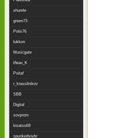
shurele
green73
Polis76
lukkon
Musicgate
Иван_К
Poitaf
r_krassilnikov
SBB
Digital
sovprom
kisatss68
spunkerboybr