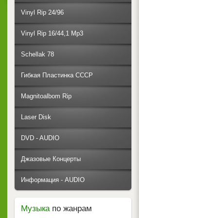
Vinyl Rip 24/96
Vinyl Rip 16/44,1 Mp3
Schellak 78
Гибкая Пластинка СССР
Magnitoalbom Rip
Laser Disk
DVD - AUDIO
Джазовые Концерты
Информация - AUDIO
Музыка
по жанрам