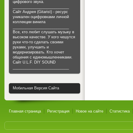
цифрового звука.
___________________________
Сайт Андрея (Gitarist) - ресурс
уникален оцифровками личной
коллекции винила
___________________________
Все, кто любит слушать музыку в
высоком качестве. У кого чешутся
руки что-то сделать своими
руками, улучшить и
модернизировать. Кто хочет
общения с единомышленниками.
Cайт U.L.F. DIY SOUND
___________________________
Мобильная Версия Сайта
Главная страница
Регистрация
Новое на сайте
Статистика