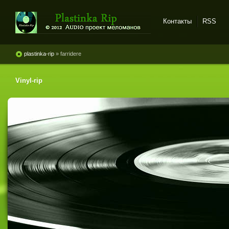
Контакты
RSS
Plastinka rip - оцифровки
винила и магнитоальбомов
plastinka-rip
» farridere
Vinyl-rip