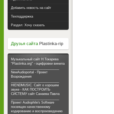
Добавить новость на сайт
Техподдержка
Раздел: Хочу сказать
Друзья сайта
Plastinka-rip
Музыкальный сайт Н.Токарева
"Plastinka.org" - оцифровки винила
___________________________
NewAudioportal - Проект
Возрождения
___________________________
HIENDMUSIC. Сайт о хорошем
звуке - КАК ПОСТРОИТЬ
СИСТЕМУ сайт Санаева Павла
___________________________
Проект Audiophile's Software
посвящен качественному
кодированию и воспроизведению