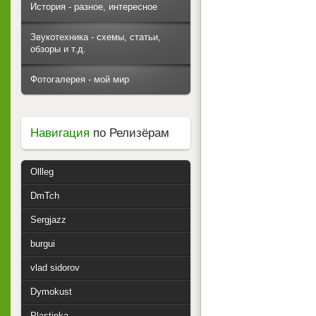
История - разное, интересное
Звукотехника - схемы, статьи,
обзоры и т.д.
Фотогалерея - мой мир
Навигация
по Релизёрам
Ollleg
DmTch
Sergjazz
burgui
vlad sidorov
Dymokust
Plastinka