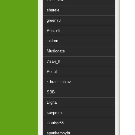
shurele
green73
Polis76
lukkon
Musicgate
Иван_К
Poitaf
r_krassilnikov
SBB
Digital
sovprom
kisatss68
spunkerboybr