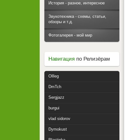
История - разное, интересное
Звукотехника - схемы, статьи,
обзоры и т.д.
Фотогалерея - мой мир
Навигация
по Релизёрам
Ollleg
DmTch
Sergjazz
burgui
vlad sidorov
Dymokust
Plastinka