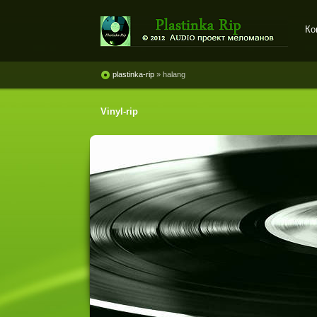
Ко
Plastinka rip - оцифровки
винила и магнитоальбомов
plastinka-rip
» halang
Vinyl-rip