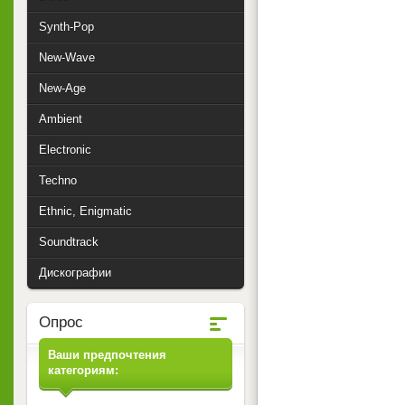
Synth-Pop
New-Wave
New-Age
Ambient
Electronic
Techno
Ethnic, Enigmatic
Soundtrack
Дискографии
Опрос
Ваши предпочтения
категориям: