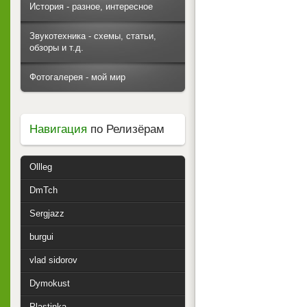
История - разное, интересное
Звукотехника - схемы, статьи,
обзоры и т.д.
Фотогалерея - мой мир
Навигация
по Релизёрам
Ollleg
DmTch
Sergjazz
burgui
vlad sidorov
Dymokust
Plastinka