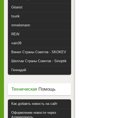
Gitarist
tsurik
mmelomann
REiN
vain39
Винил Страны Советов - SKOKEV
Шеллак Страны Советов - Sinoptik
Геннадий
Техническая
Помощь
Как добавть новость на сайт
Оформление новости через
Админпанель