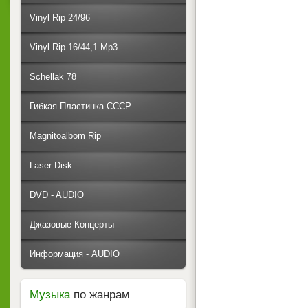
Vinyl Rip 24/96
Vinyl Rip 16/44,1 Mp3
Schellak 78
Гибкая Пластинка СССР
Magnitoalbom Rip
Laser Disk
DVD - AUDIO
Джазовые Концерты
Информация - AUDIO
Музыка
по жанрам