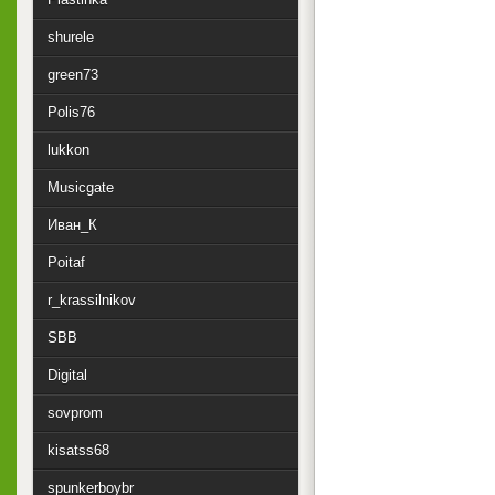
shurele
green73
Polis76
lukkon
Musicgate
Иван_К
Poitaf
r_krassilnikov
SBB
Digital
sovprom
kisatss68
spunkerboybr