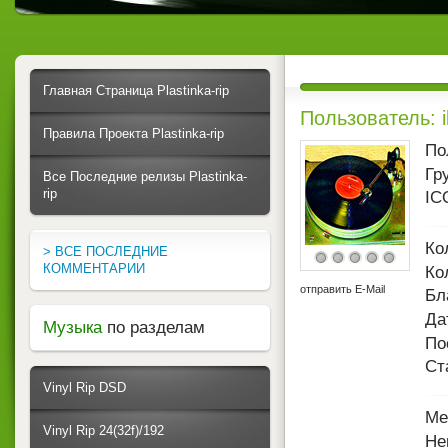
Главная Страница Plastinka-rip
Пользователь: i
Правила Проекта Plastinka-rip
По
Гр
Все Последние релизы Plastinka-
rip
IC
Ко
> ВСЕ ПОСЛЕДНИЕ
КОММЕНТАРИИ
Ко
отправить E-Mail
Бл
Да
Музыка
по разделам
По
Ст
Vinyl Rip DSD
Ме
Vinyl Rip 24(32f)/192
Не