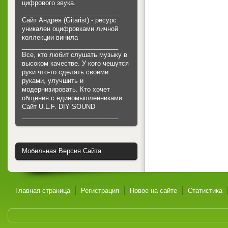
цифрового звука.
___________________________
Сайт Андрея (Gitarist) - ресурс
уникален оцифровками личной
коллекции винила
___________________________
Все, кто любит слушать музыку в
высоком качестве. У кого чешутся
руки что-то сделать своими
руками, улучшить и
модернизировать. Кто хочет
общения с единомышленниками.
Cайт U.L.F. DIY SOUND
___________________________
Мобильная Версия Сайта
Главная страница
Регистрация
Новое на сайте
Статистика