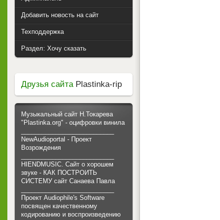
Добавить новость на сайт
Техподдержка
Раздел: Хочу сказать
Друзья сайта
Plastinka-rip
Музыкальный сайт Н.Токарева
"Plastinka.org" - оцифровки винила
___________________________
NewAudioportal - Проект
Возрождения
___________________________
HIENDMUSIC. Сайт о хорошем
звуке - КАК ПОСТРОИТЬ
СИСТЕМУ сайт Санаева Павла
___________________________
Проект Audiophile's Software
посвящен качественному
кодированию и воспроизведению