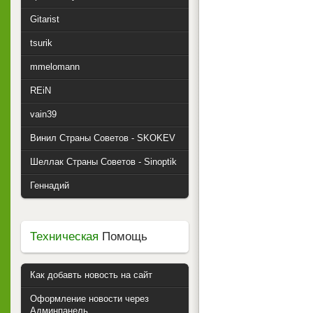
Gitarist
tsurik
mmelomann
REiN
vain39
Винил Страны Советов - SKOKEV
Шеллак Страны Советов - Sinoptik
Геннадий
Техническая
Помощь
Как добавть новость на сайт
Оформление новости через
Админпанель