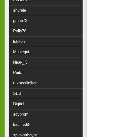
shurele
green73
Polis76
lukkon
Musicgate
Иван_К
Poitaf
r_krassilnikov
SBB
Digital
sovprom
kisatss68
spunkerboybr