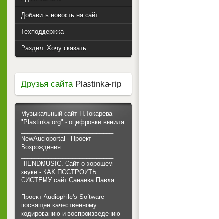
Добавить новость на сайт
Техподдержка
Раздел: Хочу сказать
Друзья сайта
Plastinka-rip
Музыкальный сайт Н.Токарева
"Plastinka.org" - оцифровки винила
___________________________
NewAudioportal - Проект
Возрождения
___________________________
HIENDMUSIC. Сайт о хорошем
звуке - КАК ПОСТРОИТЬ
СИСТЕМУ сайт Санаева Павла
___________________________
Проект Audiophile's Software
посвящен качественному
кодированию и воспроизведению