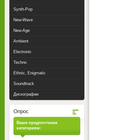
Synth-Pop
New-Wave
New-Age
Ambient
Electronic
Techno
Ethnic, Enigmatic
Soundtrack
Дискографии
Опрос
Ваши предпочтения
категориям: