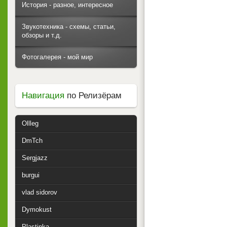
История - разное, интересное
Звукотехника - схемы, статьи,
обзоры и т.д.
Фотогалерея - мой мир
Навигация
по Релизёрам
Ollleg
DmTch
Sergjazz
burgui
vlad sidorov
Dymokust
Plastinka