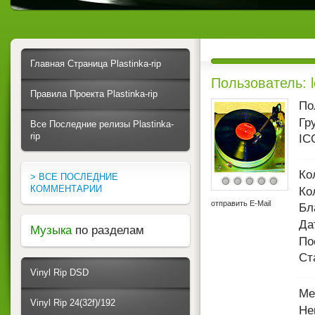
Главная Страница Plastinka-rip
Пользователь: l
Правила Проекта Plastinka-rip
По
Гр
Все Последние релизы Plastinka-
rip
IC
Ко
> ВСЕ ПОСЛЕДНИЕ
КОММЕНТАРИИ
Ко
отправить E-Mail
Бл
Да
Музыка
по разделам
По
Ст
Vinyl Rip DSD
Ме
Vinyl Rip 24(32f)/192
Не