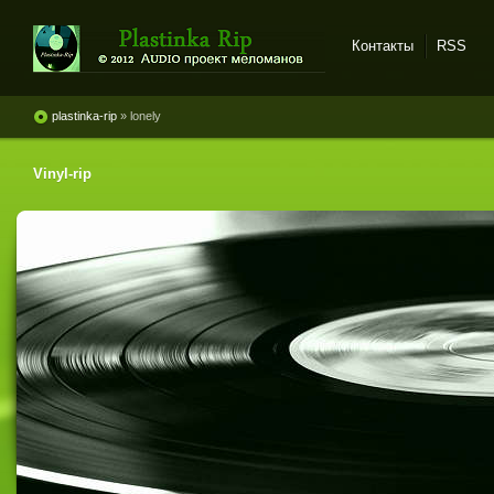
Контакты
RSS
Plastinka rip - оцифровки
винила и магнитоальбомов
plastinka-rip
» lonely
Vinyl-rip