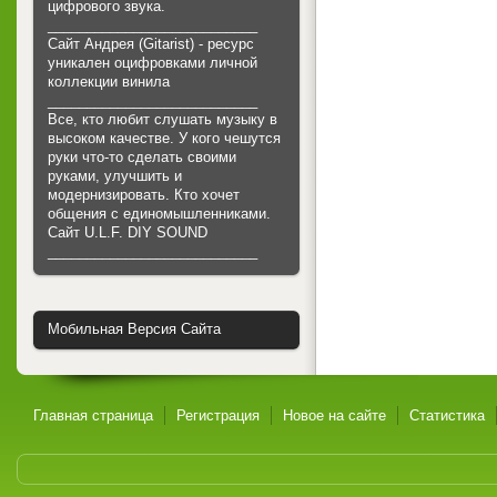
цифрового звука.
___________________________
Сайт Андрея (Gitarist) - ресурс
уникален оцифровками личной
коллекции винила
___________________________
Все, кто любит слушать музыку в
высоком качестве. У кого чешутся
руки что-то сделать своими
руками, улучшить и
модернизировать. Кто хочет
общения с единомышленниками.
Cайт U.L.F. DIY SOUND
___________________________
Мобильная Версия Сайта
Главная страница
Регистрация
Новое на сайте
Статистика