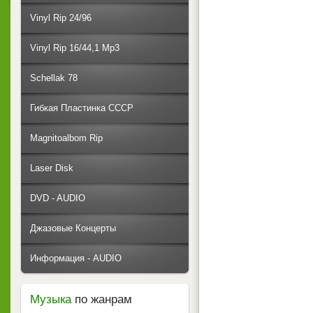
Vinyl Rip 24/96
Vinyl Rip 16/44,1 Mp3
Schellak 78
Гибкая Пластинка СССР
Magnitoalbom Rip
Laser Disk
DVD - AUDIO
Джазовые Концерты
Информация - AUDIO
Музыка
по жанрам