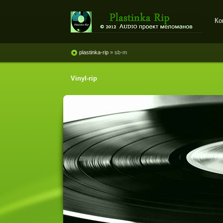
Ко
Plastinka rip - оцифровки
винила и магнитоальбомов
plastinka-rip
» sb-m
Vinyl-rip