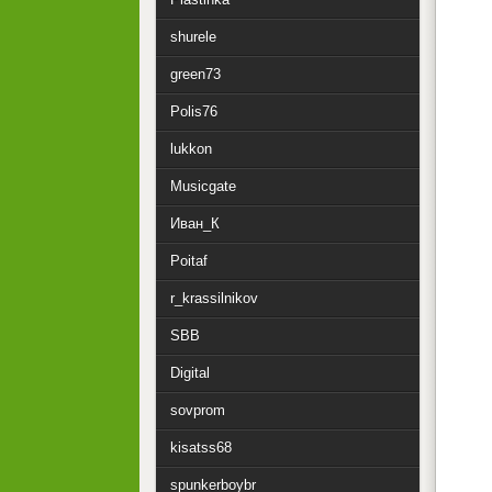
shurele
green73
Polis76
lukkon
Musicgate
Иван_К
Poitaf
r_krassilnikov
SBB
Digital
sovprom
kisatss68
spunkerboybr