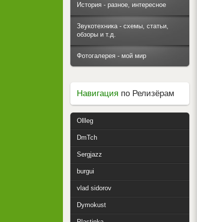
История - разное, интересное
Звукотехника - схемы, статьи,
обзоры и т.д.
Фотогалерея - мой мир
Навигация
по Релизёрам
Ollleg
DmTch
Sergjazz
burgui
vlad sidorov
Dymokust
Plastinka