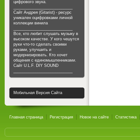
цифрового звука.
___________________________
Сайт Андрея (Gitarist) - ресурс
уникален оцифровками личной
коллекции винила
___________________________
Все, кто любит слушать музыку в
высоком качестве. У кого чешутся
руки что-то сделать своими
руками, улучшить и
модернизировать. Кто хочет
общения с единомышленниками.
Cайт U.L.F. DIY SOUND
___________________________
Мобильная Версия Сайта
Главная страница
Регистрация
Новое на сайте
Статистика