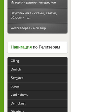
История - разное, интересное
Звукотехника - схемы, статьи,
обзоры и т.д.
Фотогалерея - мой мир
Навигация
по Релизёрам
Ollleg
DmTch
Sergjazz
burgui
vlad sidorov
Dymokust
Plastinka