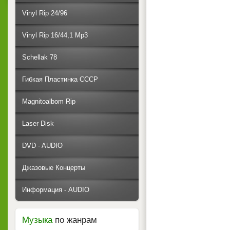
Vinyl Rip 24/96
Vinyl Rip 16/44,1 Mp3
Schellak 78
Гибкая Пластинка СССР
Magnitoalbom Rip
Laser Disk
DVD - AUDIO
Джазовые Концерты
Информация - AUDIO
Музыка
по жанрам