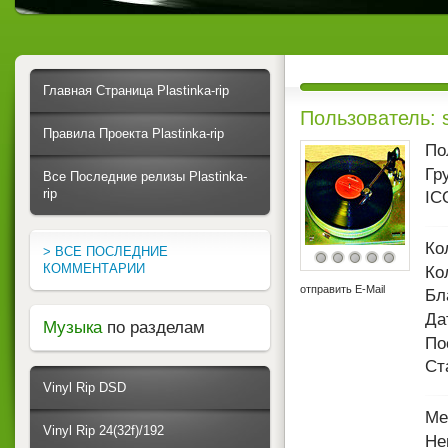
Главная Страница Plastinka-rip
Пользователь: s
Правила Проекта Plastinka-rip
По
Гр
Все Последние релизы Plastinka-
rip
IC
Ко
> ВСЕ ПОСЛЕДНИЕ
КОММЕНТАРИИ
Ко
отправить E-Mail
Бл
Да
Музыка
по разделам
По
Ст
Vinyl Rip DSD
Ме
Vinyl Rip 24(32f)/192
Не