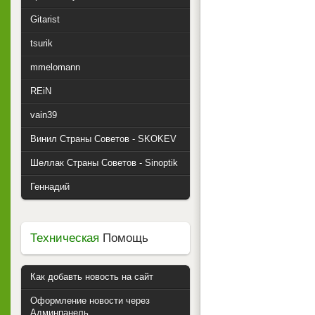
Gitarist
tsurik
mmelomann
REiN
vain39
Винил Страны Советов - SKOKEV
Шеллак Страны Советов - Sinoptik
Геннадий
Техническая
Помощь
Как добавть новость на сайт
Оформление новости через
Админпанель