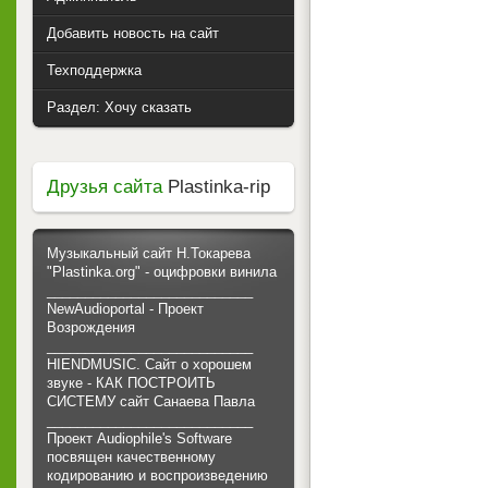
Добавить новость на сайт
Техподдержка
Раздел: Хочу сказать
Друзья сайта
Plastinka-rip
Музыкальный сайт Н.Токарева
"Plastinka.org" - оцифровки винила
___________________________
NewAudioportal - Проект
Возрождения
___________________________
HIENDMUSIC. Сайт о хорошем
звуке - КАК ПОСТРОИТЬ
СИСТЕМУ сайт Санаева Павла
___________________________
Проект Audiophile's Software
посвящен качественному
кодированию и воспроизведению