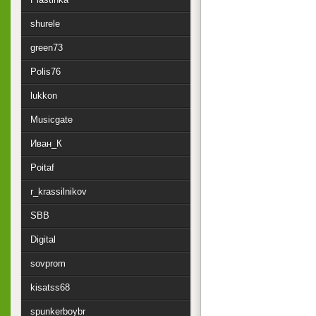
shurele
green73
Polis76
lukkon
Musicgate
Иван_К
Poitaf
r_krassilnikov
SBB
Digital
sovprom
kisatss68
spunkerboybr