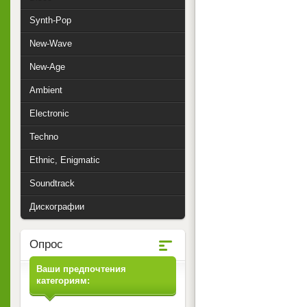
Synth-Pop
New-Wave
New-Age
Ambient
Electronic
Techno
Ethnic, Enigmatic
Soundtrack
Дискографии
Опрос
Ваши предпочтения
категориям: