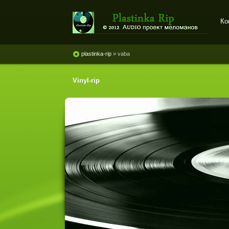
Ко
Plastinka rip - оцифровки
винила и магнитоальбомов
plastinka-rip
» vaba
Vinyl-rip