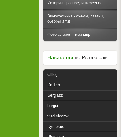
История - разное, интересное
Звукотехника - схемы, статьи,
обзоры и т.д.
Фотогалерея - мой мир
Навигация
по Релизёрам
Ollleg
DmTch
Sergjazz
burgui
vlad sidorov
Dymokust
Plastinka