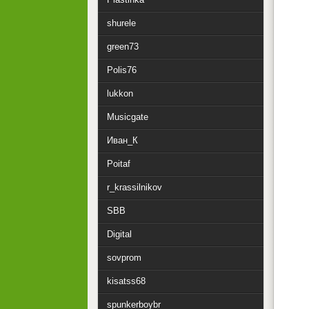
shurele
green73
Polis76
lukkon
Musicgate
Иван_К
Poitaf
r_krassilnikov
SBB
Digital
sovprom
kisatss68
spunkerboybr