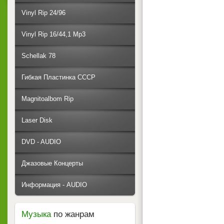
Vinyl Rip 24/96
Vinyl Rip 16/44,1 Mp3
Schellak 78
Гибкая Пластинка СССР
Magnitoalbom Rip
Laser Disk
DVD - AUDIO
Джазовые Концерты
Информация - AUDIO
Музыка
по жанрам