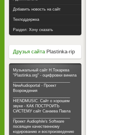
Добавить новость на сайт
Техподдержка
Раздел: Хочу сказать
Друзья сайта
Plastinka-rip
Музыкальный сайт Н.Токарева
"Plastinka.org" - оцифровки винила
___________________________
NewAudioportal - Проект
Возрождения
___________________________
HIENDMUSIC. Сайт о хорошем
звуке - КАК ПОСТРОИТЬ
СИСТЕМУ сайт Санаева Павла
___________________________
Проект Audiophile's Software
посвящен качественному
кодированию и воспроизведению