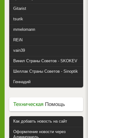
Gitarist
tsurik
mmelomann
REiN
vain39
Винил Страны Советов - SKOKEV
Шеллак Страны Советов - Sinoptik
Геннадий
Техническая
Помощь
Как добавть новость на сайт
Оформление новости через
Админпанель