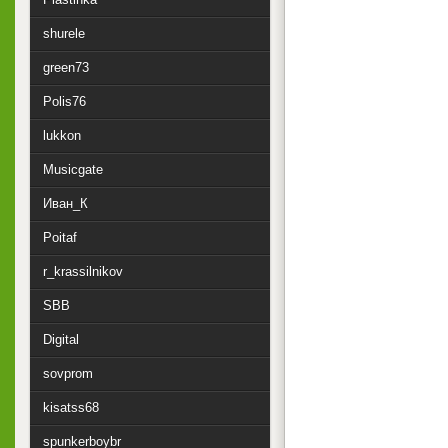
shurele
green73
Polis76
lukkon
Musicgate
Иван_К
Poitaf
r_krassilnikov
SBB
Digital
sovprom
kisatss68
spunkerboybr