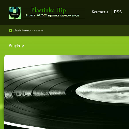
Контакты
RSS
Plastinka rip - оцифровки
винила и магнитоальбомов
plastinka-rip
» vasilyii
Vinyl-rip