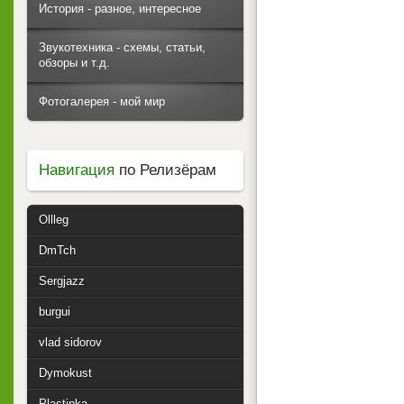
История - разное, интересное
Звукотехника - схемы, статьи,
обзоры и т.д.
Фотогалерея - мой мир
Навигация
по Релизёрам
Ollleg
DmTch
Sergjazz
burgui
vlad sidorov
Dymokust
Plastinka