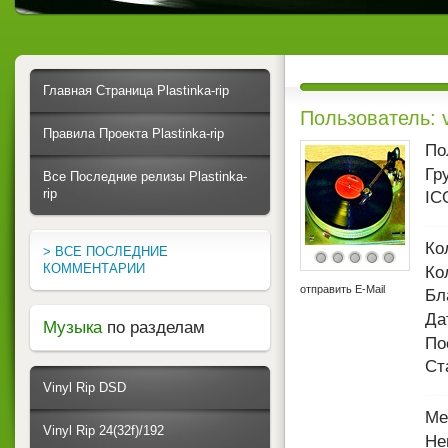
Главная Страница Plastinka-rip
Пользователь: va
Правила Проекта Plastinka-rip
По
Гр
Все Последние релизы Plastinka-
rip
IC
Ко
> ВСЕ ПОСЛЕДНИЕ
КОММЕНТАРИИ
Ко
отправить E-Mail
Бл
Да
Музыка
по разделам
По
Ст
Vinyl Rip DSD
Ме
Vinyl Rip 24(32f)/192
Не