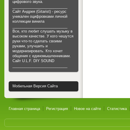
цифрового звука.
___________________________
Сайт Андрея (Gitarist) - ресурс
уникален оцифровками личной
коллекции винила
___________________________
Все, кто любит слушать музыку в
высоком качестве. У кого чешутся
руки что-то сделать своими
руками, улучшить и
модернизировать. Кто хочет
общения с единомышленниками.
Cайт U.L.F. DIY SOUND
___________________________
Мобильная Версия Сайта
Главная страница
Регистрация
Новое на сайте
Статистика