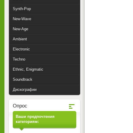
Synth-Pop
New-Wave
New-Age
Ambient
Electronic
Techno
Ethnic, Enigmatic
Soundtrack
Дискографии
Опрос
Ваши предпочтения
категориям: