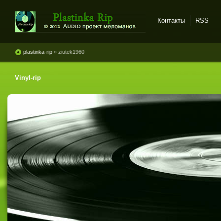
Контакты
RSS
Plastinka rip - оцифровки
винила и магнитоальбомов
plastinka-rip
» ziutek1960
Vinyl-rip