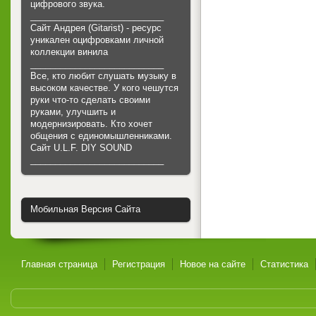
цифрового звука.
___________________________
Сайт Андрея (Gitarist) - ресурс
уникален оцифровками личной
коллекции винила
___________________________
Все, кто любит слушать музыку в
высоком качестве. У кого чешутся
руки что-то сделать своими
руками, улучшить и
модернизировать. Кто хочет
общения с единомышленниками.
Cайт U.L.F. DIY SOUND
___________________________
Мобильная Версия Сайта
Главная страница
Регистрация
Новое на сайте
Статистика