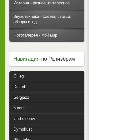
История - разное, интересное
Звукотехника - схемы, статьи,
обзоры и т.д.
Фотогалерея - мой мир
Навигация
по Релизёрам
Ollleg
DmTch
Sergjazz
burgui
vlad sidorov
Dymokust
Plastinka