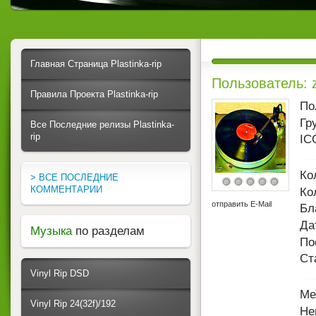
Главная Страница Plastinka-rip
Пользователь: 
Правила Проекта Plastinka-rip
По
Гр
Все Последние релизы Plastinka-
rip
IC
Ко
> ВСЕ ПОСЛЕДНИЕ
КОММЕНТАРИИ
Ко
отправить E-Mail
Бл
Да
Музыка
по разделам
По
Ст
Vinyl Rip DSD
Ме
Vinyl Rip 24(32f)/192
Не