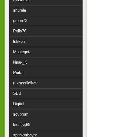
shurele
green73
Polis76
lukkon
Musicgate
Иван_К
Poitaf
r_krassilnikov
SBB
Digital
sovprom
kisatss68
spunkerboybr