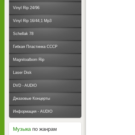
Vinyl Rip 24/96
Vinyl Rip 16/44,1 Mp3
Schellak 78
Гибкая Пластинка СССР
Magnitoalbom Rip
Laser Disk
DVD - AUDIO
Джазовые Концерты
Информация - AUDIO
Музыка
по жанрам