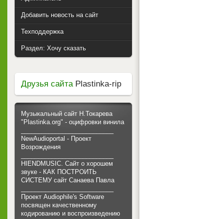
Добавить новость на сайт
Техподдержка
Раздел: Хочу сказать
Друзья сайта
Plastinka-rip
Музыкальный сайт Н.Токарева
"Plastinka.org" - оцифровки винила
___________________________
NewAudioportal - Проект
Возрождения
___________________________
HIENDMUSIC. Сайт о хорошем
звуке - КАК ПОСТРОИТЬ
СИСТЕМУ сайт Санаева Павла
___________________________
Проект Audiophile's Software
посвящен качественному
кодированию и воспроизведению