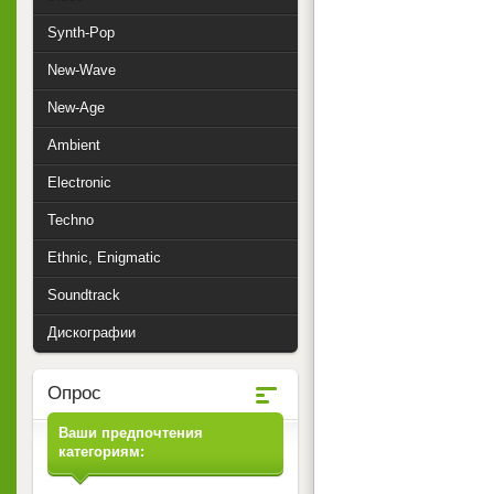
Synth-Pop
New-Wave
New-Age
Ambient
Electronic
Techno
Ethnic, Enigmatic
Soundtrack
Дискографии
Опрос
Ваши предпочтения
категориям: