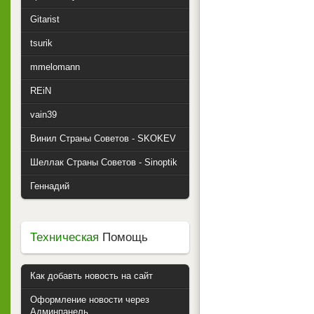
Gitarist
tsurik
mmelomann
REiN
vain39
Винил Страны Советов - SKOKEV
Шеллак Страны Советов - Sinoptik
Геннадий
Техническая
Помощь
Как добавть новость на сайт
Оформление новости через
Админпанель