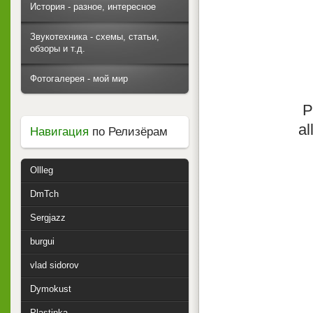
История - разное, интересное
Звукотехника - схемы, статьи,
обзоры и т.д.
Фотогалерея - мой мир
P
al
Навигация
по Релизёрам
Ollleg
DmTch
Sergjazz
burgui
vlad sidorov
Dymokust
Plastinka