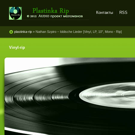
Контакты
RSS
Plastinka rip - оцифровки
винила и магнитоальбомов
plastinka-rip
» Nathan Szpiro ‎– Iddische Lieder [Vinyl, LP, 10", Mono - Rip]
Vinyl-rip