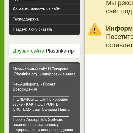
Мы реко
Добавить новость на сайт
сайт под
Техподдержка
Информ
Раздел: Хочу сказать
Посетите
оставлят
Друзья сайта
Plastinka-rip
Музыкальный сайт Н.Токарева
"Plastinka.org" - оцифровки винила
___________________________
NewAudioportal - Проект
Возрождения
___________________________
HIENDMUSIC. Сайт о хорошем
звуке - КАК ПОСТРОИТЬ
СИСТЕМУ сайт Санаева Павла
___________________________
Проект Audiophile's Software
посвящен качественному
кодированию и воспроизведению