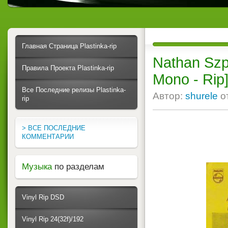
Главная Страница Plastinka-rip
Nathan Szpir
Правила Проекта Plastinka-rip
Mono - Rip
Все Последние релизы Plastinka-
Автор:
shurele
о
rip
> ВСЕ ПОСЛЕДНИЕ
КОММЕНТАРИИ
Музыка
по разделам
Vinyl Rip DSD
Vinyl Rip 24(32f)/192