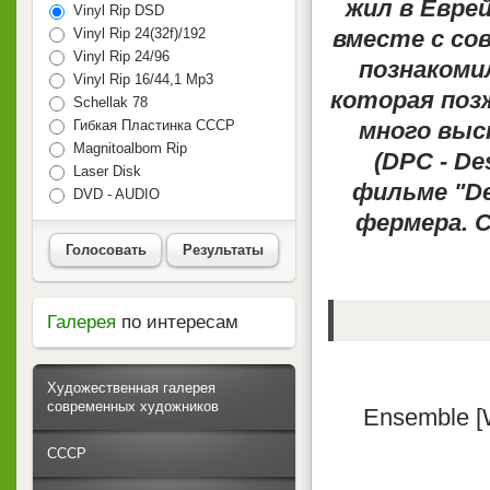
жил в Евре
Vinyl Rip DSD
Vinyl Rip 24(32f)/192
вместе с со
Vinyl Rip 24/96
познакоми
Vinyl Rip 16/44,1 Mp3
которая позж
Schellak 78
Гибкая Пластинка СССР
много выс
Magnitoalbom Rip
(DPC - De
Laser Disk
фильме "De
DVD - AUDIO
фермера. С
Голосовать
Результаты
Галерея
по интересам
Художественная галерея
современных художников
Ensemble [W
СССР