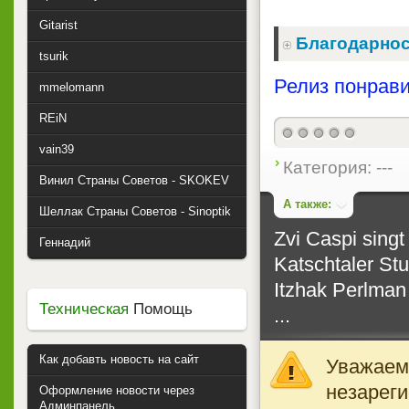
Gitarist
Благодарнос
tsurik
Релиз понрави
mmelomann
REiN
vain39
Категория: ---
Винил Страны Советов - SKOKEV
А также:
Шеллак Страны Советов - Sinoptik
Zvi Caspi singt
Геннадий
Katschtaler Stu
Itzhak Perlman 
Техническая
Помощь
...
Как добавть новость на сайт
Уважаемы
незареги
Оформление новости через
Админпанель