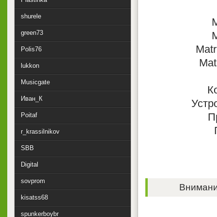
shurele
M
green73
M
Matr
Polis76
Mat
lukkon
Musicgate
К
Иван_К
Устр
П
Poitaf
r_krassilnikov
SBB
Digital
sovprom
Внимание
kisatss68
spunkerboybr