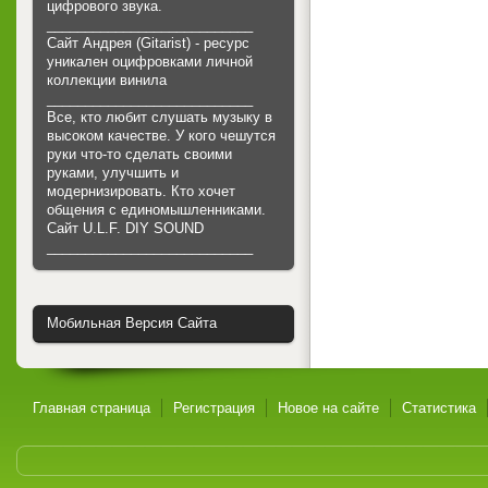
цифрового звука.
___________________________
Сайт Андрея (Gitarist) - ресурс
уникален оцифровками личной
коллекции винила
___________________________
Все, кто любит слушать музыку в
высоком качестве. У кого чешутся
руки что-то сделать своими
руками, улучшить и
модернизировать. Кто хочет
общения с единомышленниками.
Cайт U.L.F. DIY SOUND
___________________________
Мобильная Версия Сайта
Главная страница
Регистрация
Новое на сайте
Статистика