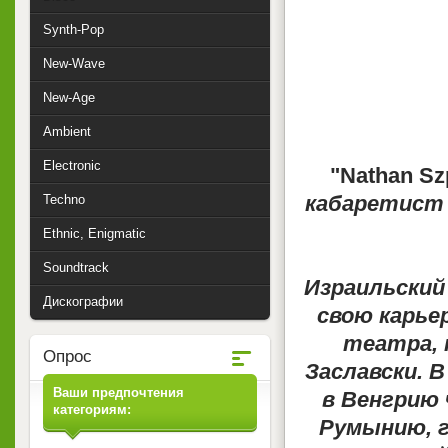
Synth-Pop
New-Wave
New-Age
Ambient
Electronic
"Nathan Szp
кабаретист
Techno
Ethnic, Enigmatic
Soundtrack
Израильский
Дискографии
свою карьер
театра, 
Опрос
Заславски. В
Ваши предпочтения
в Венгрию 
категориям:
Румынию, г