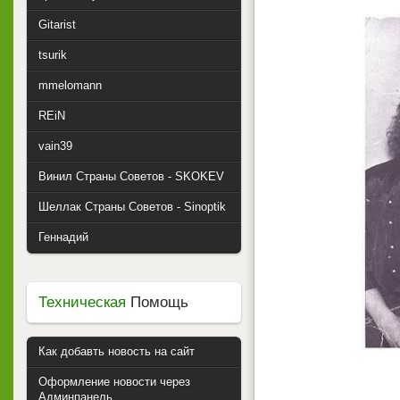
Gitarist
tsurik
mmelomann
REiN
vain39
Винил Страны Советов - SKOKEV
Шеллак Страны Советов - Sinoptik
Геннадий
Техническая
Помощь
Как добавть новость на сайт
Оформление новости через
Админпанель