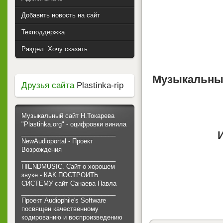
Добавить новость на сайт
Техподдержка
Раздел: Хочу сказать
Музыкальный
Друзья сайта
Plastinka-rip
Музыкальный сайт Н.Токарева
"Plastinka.org" - оцифровки винила
___________________________
NewAudioportal - Проект
Возрождения
___________________________
HIENDMUSIC. Сайт о хорошем
звуке - КАК ПОСТРОИТЬ
СИСТЕМУ сайт Санаева Павла
___________________________
Проект Audiophile's Software
посвящен качественному
кодированию и воспроизведению