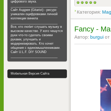
цифрового звука.
___________________________
Сайт Андрея (Gitarist) - ресурс
Категория:
Mag
уникален оцифровками личной
коллекции винила
___________________________
Все, кто любит слушать музыку в
Fancy - Ma
высоком качестве. У кого чешутся
руки что-то сделать своими
Автор:
burgui
от
руками, улучшить и
модернизировать. Кто хочет
общения с единомышленниками.
Cайт U.L.F. DIY SOUND
___________________________
Мобильная Версия Сайта