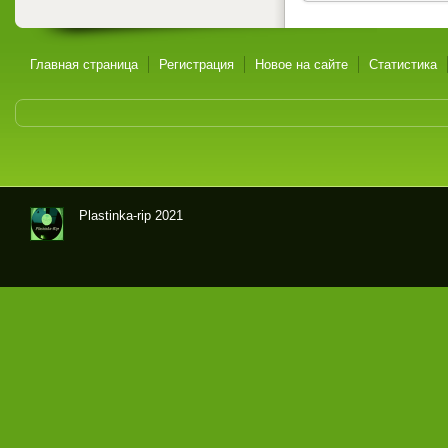
Главная страница
Регистрация
Новое на сайте
Статистика
Plastinka-rip 2021
Оци
фр
овк
и
гра
мпл
аст
ино
к и
маг