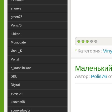
shurele
green73
Polis76
lukkon
Musicgate
Категория:
Viny
Иван_К
Poitaf
Маленький
r_krassilnikov
Автор:
Polis76
о
SBB
Digital
sovprom
kisatss68
spunkerboybr