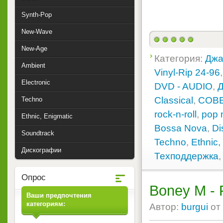
Synth-Pop
New-Wave
New-Age
Категория:
Джа
Ambient
Vinyl-Rip 24-96
Electronic
DVD - AUDIO
,
Classical
,
СОВ
Techno
rock-n-roll
,
pop 
Ethnic, Enigmatic
Bossa Nova
,
Di
Soundtrack
Techno
,
Ethnic,
Дискографии
Техподдержка
Опрос
Boney M - 
Ваши предпочтения
категориям:
Автор:
burgui
от