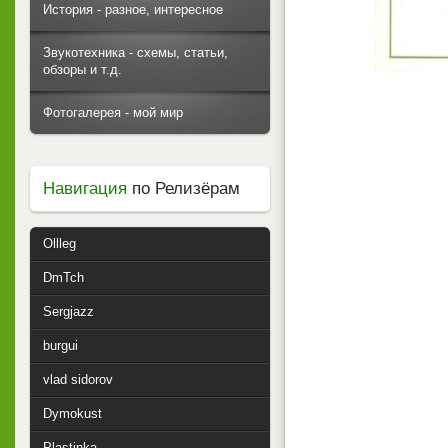
История - разное, интересное
Звукотехника - схемы, статьи,
обзоры и т.д.
Фотогалерея - мой мир
Навигация
по Релизёрам
Ollleg
DmTch
Sergjazz
burgui
vlad sidorov
Dymokust
Plastinka