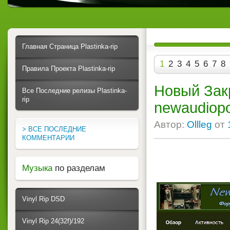
Главная Страница Plastinka-rip
1
2
3
4
5
6
7
8
Правила Проекта Plastinka-rip
Новый Закр
Все Последние релизы Plastinka-
rip
newaudiopo
Автор:
Ollleg
от
> ВСЕ ПОСЛЕДНИЕ
КОММЕНТАРИИ
Музыка
по разделам
Vinyl Rip DSD
Vinyl Rip 24(32f)/192