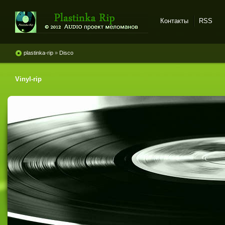
Контакты
RSS
Plastinka rip - оцифровки
винила и магнитоальбомов
plastinka-rip
»
Disco
Vinyl-rip