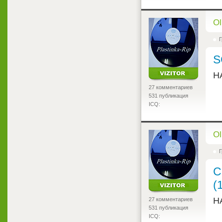
<
Ol
Г
S
Н
27 комментариев
531 публикация
ICQ:
<
Ol
Г
С
(
Н
27 комментариев
531 публикация
ICQ: