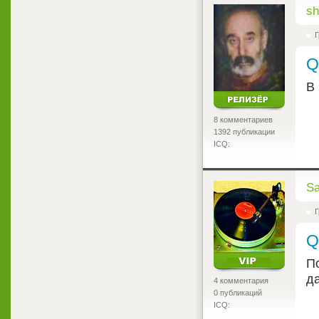
<
sh
Г
Q
В
8 комментариев
1392 публикации
ICQ:
<
S
Г
Q
П
д
4 комментария
0 публикаций
ICQ: