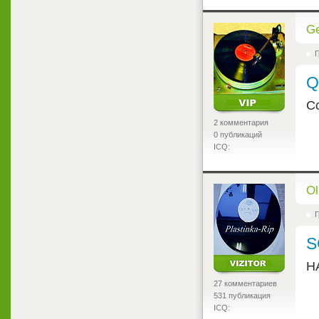
<
Ge
Г
Q
С
2 комментария
0 публикаций
ICQ:
<
Ol
Г
S
Н
27 комментариев
531 публикация
ICQ: