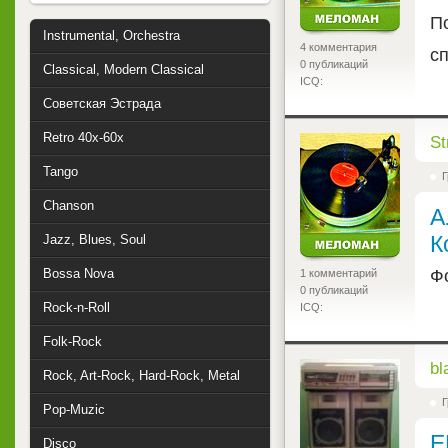
П
Instrumental, Orchestra
4 комментария
с
0 публикаций
Classical, Modern Classical
ICQ:
Советская Эстрада
Retro 40x-60x
<
St
Tango
Г
Chanson
А
К
Jazz, Blues, Soul
Фо
Bossa Nova
1 комментарий
0 публикаций
Rock-n-Roll
ICQ:
Folk-Rock
<
bl
Rock, Art-Rock, Hard-Rock, Metal
Г
Pop-Muzic
E
Disco