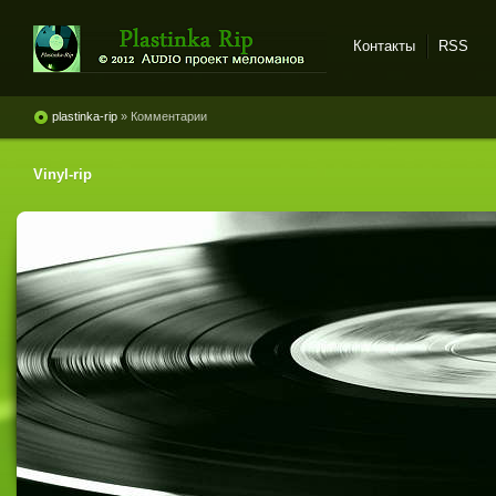
Контакты
RSS
Plastinka rip - оцифровки
винила и магнитоальбомов
plastinka-rip
» Комментарии
Vinyl-rip