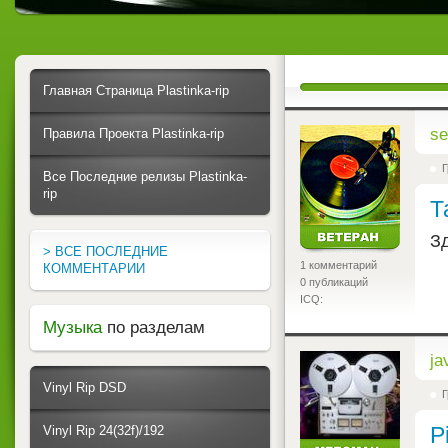
Главная Страница Plastinka-rip
<
s
Правила Проекта Plastinka-rip
Г
Все Последние релизы Plastinka-
rip
Т
З
> ВСЕ ПОСЛЕДНИЕ
1 комментарий
КОММЕНТАРИИ
0 публикаций
ICQ:
Музыка
по разделам
<
ja
Vinyl Rip DSD
Г
P
Vinyl Rip 24(32f)/192