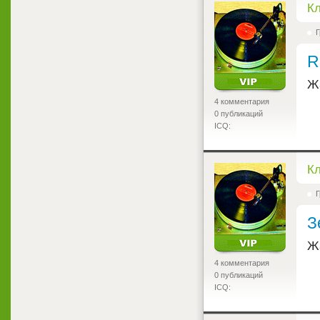
<
К
Г
R
Ж
4 комментария
0 публикаций
ICQ:
<
К
Г
З
Ж
4 комментария
0 публикаций
ICQ: