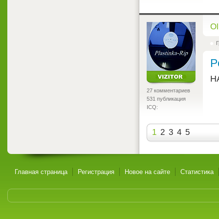
<
Ol
Г
P
Н
27 комментариев
531 публикация
ICQ:
1
2
3
4
5
Главная страница
Регистрация
Новое на сайте
Статистика