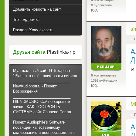
4 комментария
0 публикаций
Добавить новость на сайт
ICQ:
Техподдержка
<
sh
Раздел: Хочу сказать
Г
А
Друзья сайта
Plastinka-rip
Д
И 
Музыкальный сайт Н.Токарева
8 комментариев
"Plastinka.org" - оцифровки винила
1392 публикации
___________________________
ICQ:
NewAudioportal - Проект
Возрождения
___________________________
HIENDMUSIC. Сайт о хорошем
<
M
звуке - КАК ПОСТРОИТЬ
СИСТЕМУ сайт Санаева Павла
Г
___________________________
Проект Audiophile's Software
А
посвящен качественному
кодированию и воспроизведению
Д