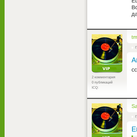
Е
Вс
да
<
t
Г
А
с
2 комментария
0 публикаций
ICQ:
<
S
Г
E