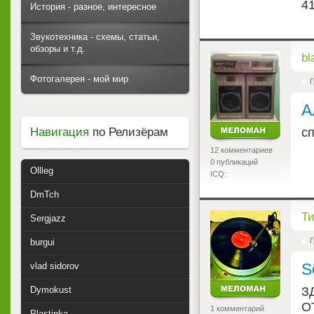
История - разное, интересное
Звукотехника - схемы, статьи,
обзоры и т.д.
<
bl
Фотогалерея - мой мир
Г
А
с
Навигация
по Релизёрам
12 комментариев
0 публикаций
Ollleg
ICQ:
DmTch
<
Ти
Sergjazz
Г
burgui
S
vlad sidorov
З
Dymokust
О
1 комментарий
Plastinka