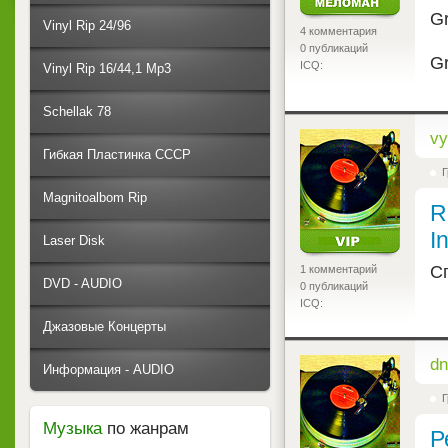
Gr
Vinyl Rip 24/96
4 комментария
0 публикаций
Gr
ICQ:
Vinyl Rip 16/44,1 Mp3
Schellak 78
<
vy
Гибкая Пластинка СССР
Г
Magnitoalbom Rip
R
I
Laser Disk
С
1 комментарий
DVD - AUDIO
0 публикаций
ICQ:
Джазовые Концерты
<
dn
Информация - AUDIO
Г
Музыка
по жанрам
Р