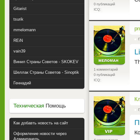
0 публикаций
Gitarist
ICQ:
tsurik
<
pr
mmelomann
Г
REiN
L
vain39
Th
Винил Страны Советов - SKOKEV
1 комментарий
Шеллак Страны Советов - Sinoptik
0 публикаций
ICQ:
Геннадий
<
К
Техническая
Помощь
Г
П
Как добавть новость на сайт
К
Оформление новости через
Админпанель