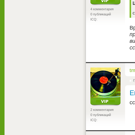
Ц
4 комментария
с
0 публикаций
ICQ:
В
п
в
с
<
t
Г
E
с
2 комментария
0 публикаций
ICQ: