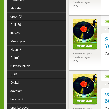
0 публикаций
ICQ:
shurele
green73
<
be
Polis76
Г
lukkon
S
Musicgate
Y
Иван_К
С
2 комментария
0 публикаций
Poitaf
ICQ:
r_krassilnikov
SBB
<
be
Digital
Г
sovprom
V
kisatss68
6
spunkerboybr
Сс
2 комментария