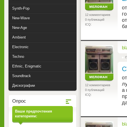
от
Synth-Pop
го
12 комментариев
New-Wave
от
0 публикаций
ICQ:
ба
New-Age
Ambient
Electronic
<
bl
Techno
Г
Ethnic, Enigmatic
С
Soundtrack
от
л
12 комментариев
Дискографии
а 
0 публикаций
ICQ:
пр
Опрос
да
Ваши предпочтения
категориям:
<
bl