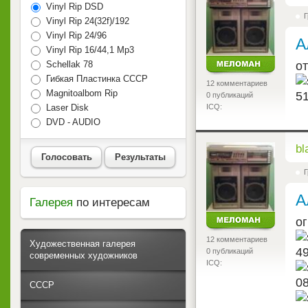
Vinyl Rip DSD
Г
Vinyl Rip 24(32f)/192
Vinyl Rip 24/96
А
Vinyl Rip 16/44,1 Mp3
о
Schellak 78
Гибкая Пластинка СССР
12 комментариев
Magnitoalbom Rip
0 публикаций
Laser Disk
ICQ:
DVD - AUDIO
<
bl
Голосовать
Результаты
Г
А
Галерея
по интересам
о
12 комментариев
Художественная галерея
0 публикаций
современных художников
ICQ:
СССР