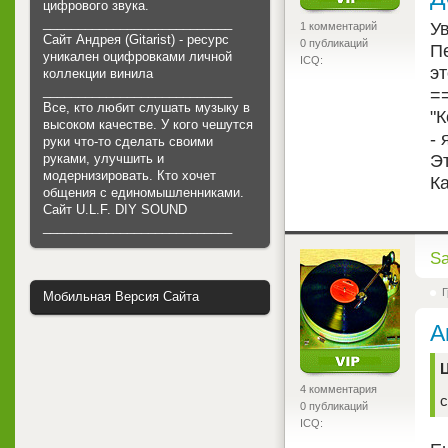
цифрового звука.
___________________________
Ув
1 комментарий
Сайт Андрея (Gitarist) - ресурс
0 публикаций
Пе
уникален оцифровками личной
ICQ:
э
коллекции винила
___________________________
=
Все, кто любит слушать музыку в
"К
высоком качестве. У кого чешутся
- 
руки что-то сделать своими
Э
руками, улучшить и
модернизировать. Кто хочет
К
общения с единомышленниками.
Cайт U.L.F. DIY SOUND
___________________________
<
S
Г
Мобильная Версия Сайта
А
Ц
4 комментария
с
0 публикаций
ICQ: