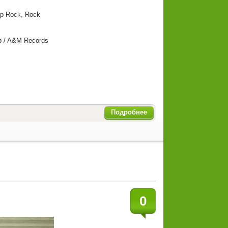
p Rock, Rock
ab / A&M Records
Подробнее
0