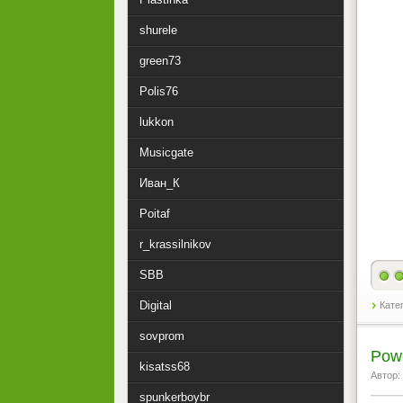
shurele
green73
Polis76
lukkon
Musicgate
Иван_К
Poitaf
r_krassilnikov
SBB
Digital
Кате
sovprom
Powe
kisatss68
Автор:
spunkerboybr