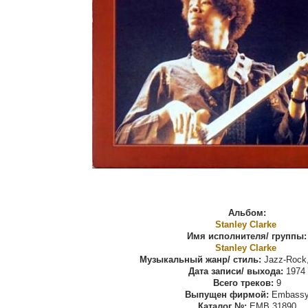
Альбом:
Stanley Clarke ‎
Имя исполнителя/ группы:
Stanley Clarke ‎
Музыкальный жанр/ стиль:
Jazz-Rock,
Дата записи/ выхода:
1974
Всего треков:
9
Выпущен фирмой:
Embass
Каталог №:
EMB 31890