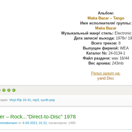
Альбом:
Matia Bazar ‎– Tango
Имя исполнителя/ группы:
Matia Bazar
Музыкальный жанр/ стиль:
Electronic
Дата записи/ выхода:
1978г/ 19
Всего треков:
8
Выпущен фирмой:
WEA
Каталог №:
24-0134-1
Файл раздачи:
wav 16/44
Вес архива:
243mb
Релиз залит на:
yand.Disс
гория:
Vinyl-Rip 16-41, mp3
,
synth pop
r – Rock..."Direct-to-Disc" 1978
mmelomann
от
4-04-2021, 01:31
, посмотрело: 1490