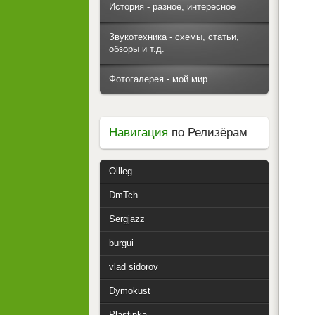
История - разное, интересное
Звукотехника - схемы, статьи,
обзоры и т.д.
Фотогалерея - мой мир
Навигация
по Релизёрам
Ollleg
DmTch
Sergjazz
burgui
vlad sidorov
Dymokust
Plastinka