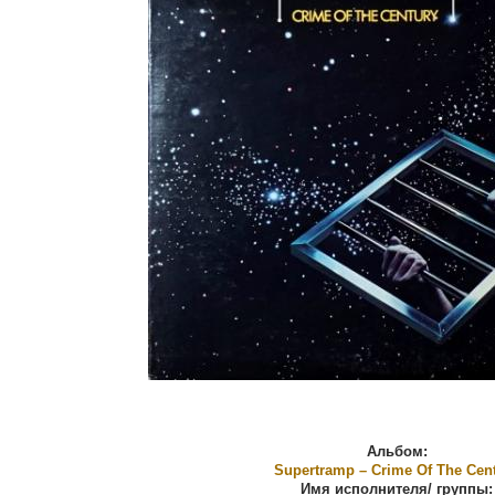
Альбом:
Supertramp ‎– Crime Of The Cen
Имя исполнителя/ группы: