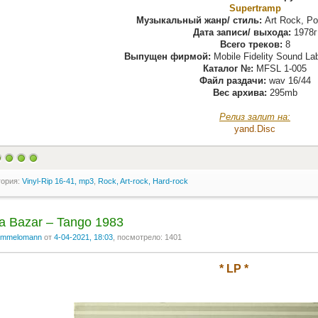
Supertramp
Музыкальный жанр/ стиль:
Art Rock, Po
Дата записи/ выхода:
1978г
Всего треков:
8
Выпущен фирмой:
Mobile Fidelity Sound L
Каталог №:
MFSL 1-005
Файл раздачи:
wav 16/44
Вес архива:
295mb
Релиз залит на:
yand.Disс
гория:
Vinyl-Rip 16-41, mp3
,
Rock, Art-rock, Hard-rock
a Bazar ‎– Tango 1983
mmelomann
от
4-04-2021, 18:03
, посмотрело: 1401
* LP *