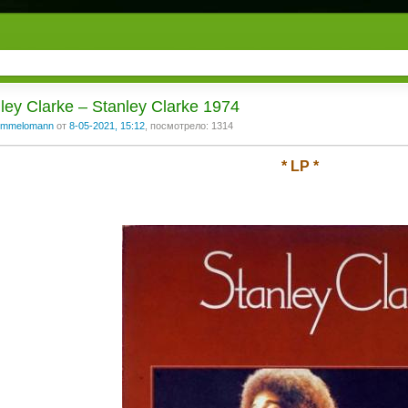
ley Clarke ‎– Stanley Clarke 1974
mmelomann
от
8-05-2021, 15:12
, посмотрело: 1314
* LP *