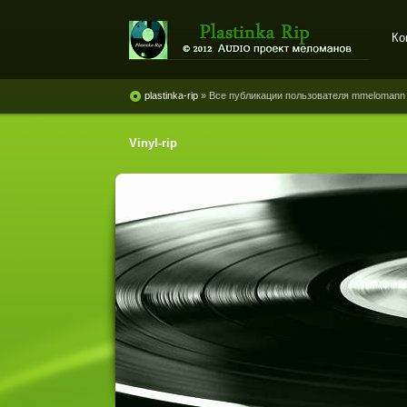
Ко
Plastinka rip - оцифровки
винила и магнитоальбомов
plastinka-rip
» Все публикации пользователя mmelomann
Vinyl-rip