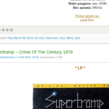
Файл раздачи:
wav 24/96
Вес архива:
940mb
Релиз залит на:
yand.Disс
гория:
Vinyl-Rip 24-96
,
Rock, Art-rock, Hard-rock
,
Jazz, Blues, Soul
rtramp ‎– Crime Of The Century 1978
mmelomann
от
4-04-2021, 18:19
, посмотрело: 1768
* LP *