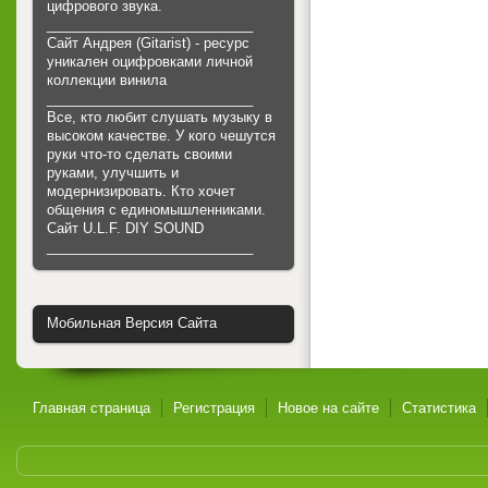
цифрового звука.
___________________________
Сайт Андрея (Gitarist) - ресурс
уникален оцифровками личной
коллекции винила
___________________________
Все, кто любит слушать музыку в
высоком качестве. У кого чешутся
руки что-то сделать своими
руками, улучшить и
модернизировать. Кто хочет
общения с единомышленниками.
Cайт U.L.F. DIY SOUND
___________________________
Мобильная Версия Сайта
Главная страница
Регистрация
Новое на сайте
Статистика