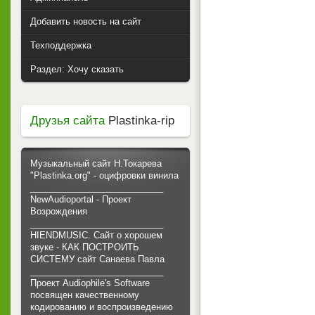
Добавить новость на сайт
Техподдержка
Раздел: Хочу сказать
Друзья сайта
Plastinka-rip
Музыкальный сайт Н.Токарева
"Plastinka.org" - оцифровки винила
___________________________
NewAudioportal - Проект
Возрождения
___________________________
HIENDMUSIC. Сайт о хорошем
звуке - КАК ПОСТРОИТЬ
СИСТЕМУ сайт Санаева Павла
___________________________
Проект Audiophile's Software
посвящен качественному
кодированию и воспроизведению