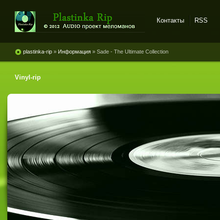
Контакты
RSS
Plastinka rip - оцифровки
винила и магнитоальбомов
plastinka-rip
»
Информация
» Sade - The Ultimate Collection
Vinyl-rip