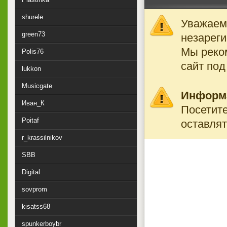
shurele
Уважаемы
green73
незареги
Мы реко
Polis76
сайт под
lukkon
Musicgate
Информ
Иван_К
Посетите
Poitaf
оставлят
r_krassilnikov
SBB
Digital
sovprom
kisatss68
spunkerboybr