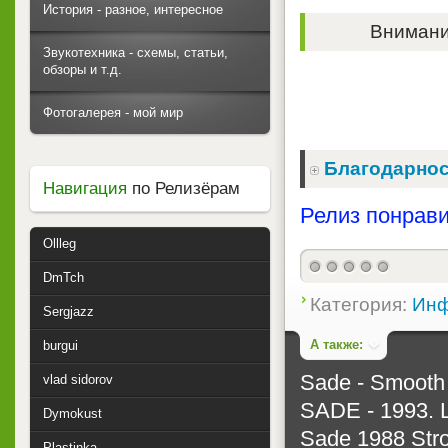
История - разное, интересное
Внимание
Звукотехника - схемы, статьи,
обзоры и т.д.
Фотогалерея - мой мир
Благодарнос
Навигация
по Релизёрам
Релиз понрави
Ollleg
DmTch
Категория:
Инф
Sergjazz
А также:
burgui
Sade - Smooth 
vlad sidorov
SADE - 1993. L
Dymokust
Sade 1988 Stro
Plastinka