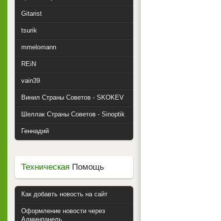
Gitarist
tsurik
mmelomann
REiN
vain39
Винил Страны Советов - SKOKEV
Шеллак Страны Советов - Sinoptik
Геннадий
Техническая
Помощь
Как добавть новость на сайт
Оформление новости через
Админпанель