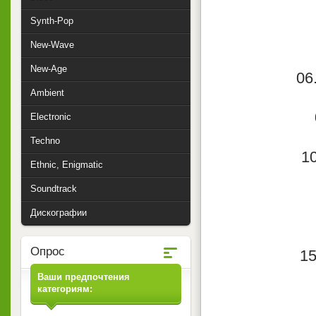
Synth-Pop
New-Wave
New-Age
06
Ambient
Electronic
Techno
10
Ethnic, Enigmatic
Soundtrack
Дискографии
Опрос
15
Ваши предпочтения
категориям: