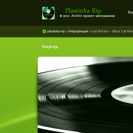
Ко
Plastinka rip - оцифровки
винила и магнитоальбомов
plastinka-rip
»
Информация
» Lee Rocker ‎– Black Cat Bon
Vinyl-rip