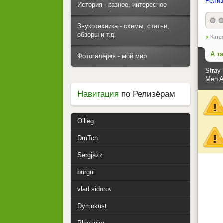
Релиз
История - разное, интересное
Звукотехника - схемы, статьи,
обзоры и т.д.
Кате
А т
Фотогалерея - мой мир
Stray 
Men A
Навигация
по Релизёрам
Ollleg
DmTch
Sergjazz
burgui
vlad sidorov
Dymokust
Plastinka