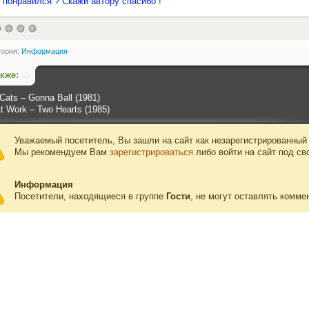
 понравился ? Скажи автору спасибо !
гория:
Информация
акже:
Cats ‎– Gonna Ball (1981)
t Work ‎– Two Hearts (1985)
Уважаемый посетитель, Вы зашли на сайт как незарегистрированный
Мы рекомендуем Вам
зарегистрироваться
либо войти на сайт под св
Информация
Посетители, находящиеся в группе
Гости
, не могут оставлять комме