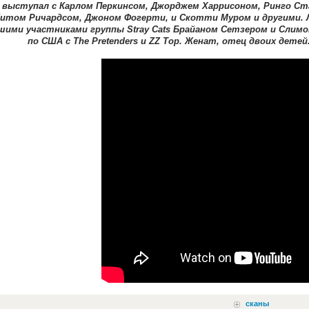
 выступал с Карлом Перкинсом, Джорджем Харрисоном, Ринго Ст
итом Ричардсом, Джоном Фогерти, и Скотти Муром и другими. Л
ими участниками группы Stray Cats Брайаном Сетзером и Слим
по США с The Pretenders и ZZ Top. Женат, отец двоих дете
сканы