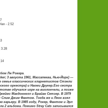
07
lan - 2.52
53
 3.28
.14
ьбом
Ли Рокера
.
cker; 3 августа 1961, Массапеква, Нью-Йорк) —
в семье классических кларнетистов Стэнли
кого оркестра) и Наоми Друкер.Его сестра
тстве обучался игре на виолончели, а позже
жеймс Макдоннелл и Брайан Сетзер. В 1979
мя Слим Джим Фантом. Тогда же и Леон взял
ую карьеру. В 1985 году, Рокер, Фантом и Эрл
ла 2 альбома. Помимо Stray Cats записывался