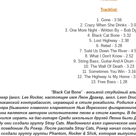
Tracklist:
1. Gone - 3.56
2. Crazy When She Drinks - 3.
3. One More Night - Written By – Bob Dy
4. Black Cat Bone - 3.32
5. Lost Highway - 2.38
6. Rebel - 3.28
7. Sold Us Down The River - 4.
8. What I Don't Know - 2.52
9. String Bass, Guitar And A Drum -
10. The Wall Of Death - 3.23
11. Sometimes You Win - 3.16
12. The Highway Is My Home - 3
13. Free Bass - 1.28
"
Black Cat Bone
" -
восьмой студийный ал
окер (англ. Lee Rocker, настоящее имя Леон Дракер, англ. Leon Dru
риканский контрабасист, играющий в стиле рокабилли. Родился 
кера (бывшего главного кларнетист Нью Йоркского филармоничес
нна является автором исполнителем песен в стиле кантри. В де
чился играть на бас-гитаре Среди школьных друзей Леона были Д
ду они создали группу Stray Cats. Mакдоннелл взял сценическое и
 псевдоним Ли Рокер. После распада Stray Cats, Рокер начал сольн
 создали группу группы Phantom, Rocker & Slick, которая выпусти