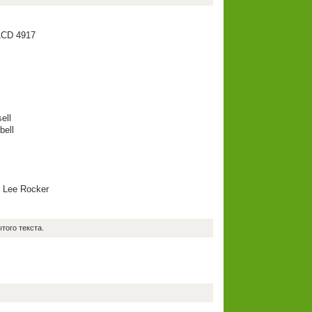
ALCD 4917
ell
bell
, Lee Rocker
того текста.