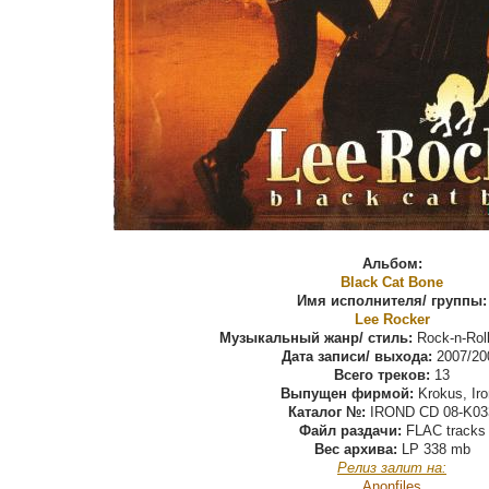
Альбом:
Black Cat Bone
Имя исполнителя/ группы:
Lee Rocker
Музыкальный жанр/ стиль:
Rock-n-Roll
Дата записи/ выхода:
2007/20
Всего треков:
13
Выпущен фирмой:
Krokus, Ir
Каталог №:
IROND CD 08-K03
Файл раздачи:
FLAC tracks
Вес архива:
LP 338 mb
Релиз залит на:
Anonfiles