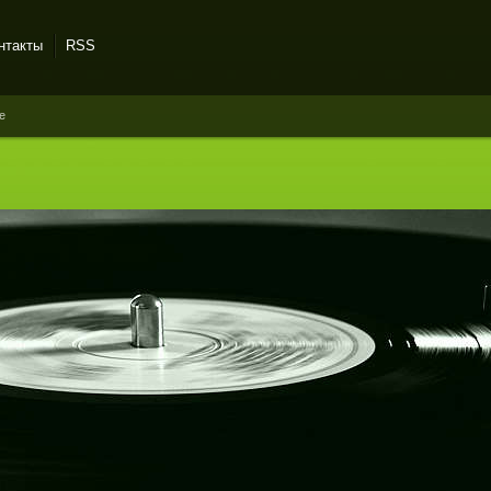
нтакты
RSS
e