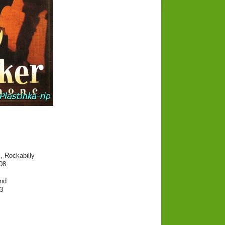
, Rockabilly
08
ond
3