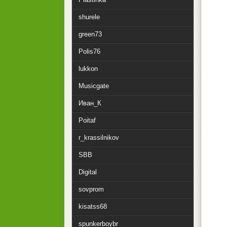
shurele
green73
Polis76
lukkon
Musicgate
Иван_К
Poitaf
r_krassilnikov
SBB
Digital
sovprom
kisatss68
spunkerboybr