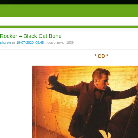
Rocker ‎– Black Cat Bone
shurele
от
19-07-2020, 08:45
, посмотрело: 1039
* CD *