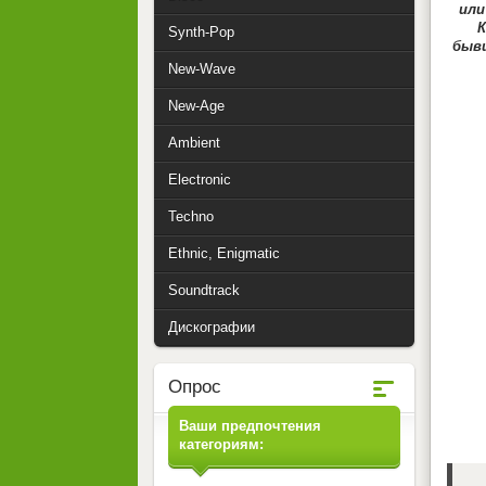
или
К
Synth-Pop
бывш
New-Wave
New-Age
Ambient
Electronic
Techno
Ethnic, Enigmatic
Soundtrack
Дискографии
Опрос
Ваши предпочтения
категориям: