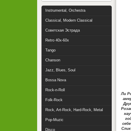
Instrumental, Orchestra
Classical, Modern Classical
Советская Эстрада
Retro 40x-60x
Tango
Chanson
Jazz, Blues, Soul
Bossa Nova
Rock-n-Roll
Ли Р
аме
Folk-Rock
Дру
Роза
Rock, Art-Rock, Hard-Rock, Metal
нау
го
Pop-Muzic
себе
Слик
Disco