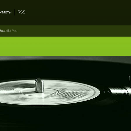
нтакты
RSS
Beautiful You