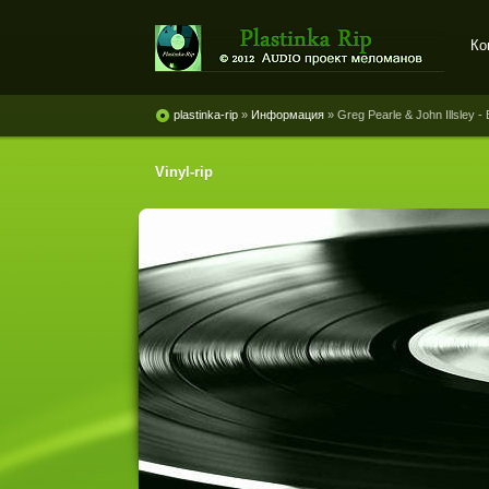
Ко
Plastinka rip - оцифровки
винила и магнитоальбомов
plastinka-rip
»
Информация
» Greg Pearle & John Illsley - 
Vinyl-rip