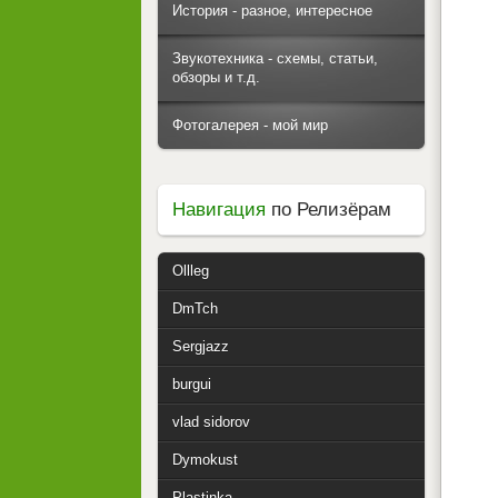
История - разное, интересное
Звукотехника - схемы, статьи,
обзоры и т.д.
Фотогалерея - мой мир
Навигация
по Релизёрам
Ollleg
DmTch
Sergjazz
burgui
vlad sidorov
Dymokust
Plastinka