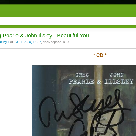
 Pearle & John Illsley - Beautiful You
burgui
от
13-11-2020, 18:27
, посмотрело: 970
* CD *