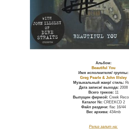
Альбом:
Beautiful You
Имя исполнителя/ группы:
Greg Pearle & John Illsley
Музыкальный жанр/ стиль:
Ro
Дата записи/ выхода:
2008
Всего треков:
11
Выпущен фирмой:
Creek Reco
Каталог №:
CREEKCD 2
Файл раздачи:
flac 16/44
Вес архива:
434mb
Релиз залит на: