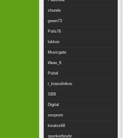
shurele
green73
Polis76
lukkon
Musicgate
Иван_К
Poitaf
r_krassilnikov
SBB
Digital
sovprom
kisatss68
spunkerboybr