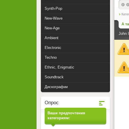
Synth-Pop
Кате
New-Wave
А т
New-Age
John I
Ambient
Electronic
Techno
Ethnic, Enigmatic
Soundtrack
Дискографии
Опрос
Ваши предпочтения
категориям: