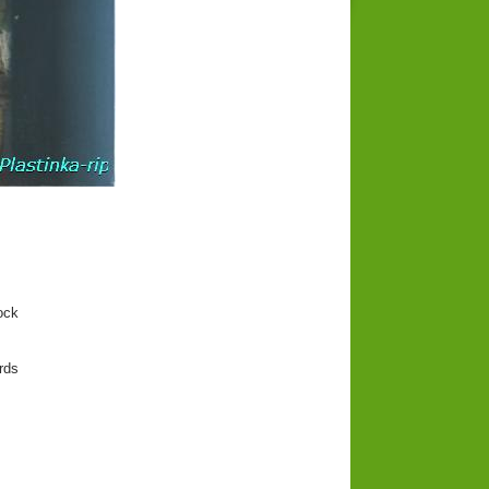
ck
rds