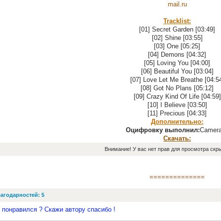
mail.ru
Tracklist:
[01] Secret Garden [03:49]
[02] Shine [03:55]
[03] One [05:25]
[04] Demons [04:32]
[05] Loving You [04:00]
[06] Beautiful You [03:04]
[07] Love Let Me Breathe [04:5
[08] Got No Plans [05:12]
[09] Crazy Kind Of Life [04:59]
[10] I Believe [03:50]
[11] Precious [04:33]
Дополнительно:
Оцифровку выполнил:
Camer
Скачать:
Внимание! У вас нет прав для просмотра скры
==============
агодарностей: 5
 понравился ? Скажи автору спасибо !