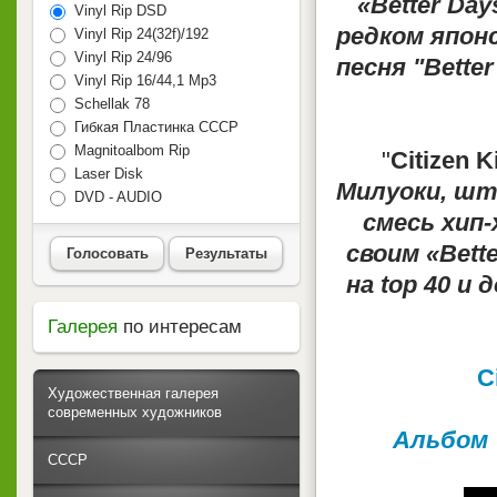
«Better Da
Vinyl Rip DSD
редком япон
Vinyl Rip 24(32f)/192
Vinyl Rip 24/96
песня "Bette
Vinyl Rip 16/44,1 Mp3
Schellak 78
Гибкая Пластинка СССР
Magnitoalbom Rip
"
Citizen K
Laser Disk
Милуоки, шт
DVD - AUDIO
смесь хип-
своим «Bett
Голосовать
Результаты
на top 40 и 
Галерея
по интересам
C
Художественная галерея
современных художников
Альбом "
СССР