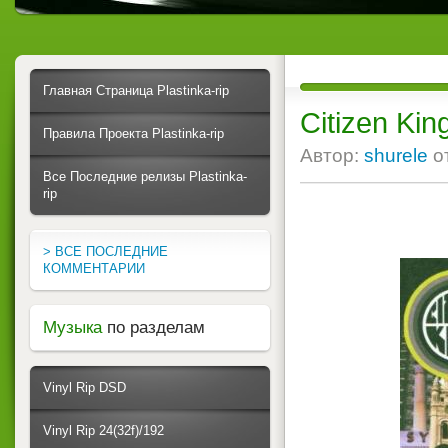
Главная Страница Plastinka-rip
Citizen Kin
Правила Проекта Plastinka-rip
Автор:
shurele
о
Все Последние релизы Plastinka-
rip
> ВСЕ ПОСЛЕДНИЕ
КОММЕНТАРИИ
Музыка
по разделам
Vinyl Rip DSD
Vinyl Rip 24(32f)/192