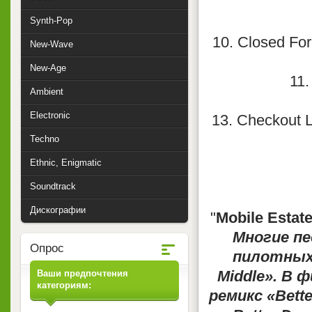
Synth-Pop
10. Closed For
New-Wave
New-Age
11.
Ambient
Electronic
13. Checkout 
Techno
Ethnic, Enigmatic
Soundtrack
Дискографии
"
Mobile Estat
Многие пе
Опрос
пилотных 
Middle». В 
Ваши предпочтения
категориям:
ремикс «Bette