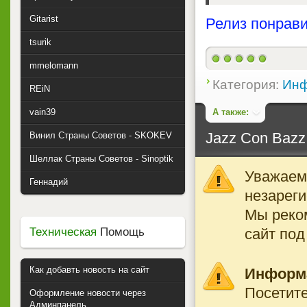
Gitarist
Релиз понрави
tsurik
mmelomann
Категория:
Инф
REiN
А также:
vain39
Jazz Con Bazz -
Винил Страны Советов - SKOKEV
Шеллак Страны Советов - Sinoptik
Уважаемы
Геннадий
незареги
Мы реко
сайт под
Техническая
Помощь
Как добавть новость на сайт
Информ
Посетите
Оформление новости через
Админпанель