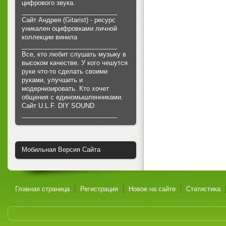
цифрового звука.
___________________________
Сайт Андрея (Gitarist) - ресурс
уникален оцифровками личной
коллекции винила
___________________________
Все, кто любит слушать музыку в
высоком качестве. У кого чешутся
руки что-то сделать своими
руками, улучшить и
модернизировать. Кто хочет
общения с единомышленниками.
Cайт U.L.F. DIY SOUND
___________________________
Мобильная Версия Сайта
Главная страница
Регистрация
Новое на сайте
Статистика