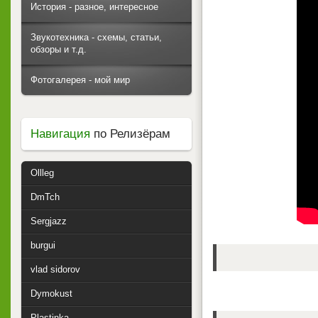
История - разное, интересное
Звукотехника - схемы, статьи,
обзоры и т.д.
Фотогалерея - мой мир
Навигация
по Релизёрам
Ollleg
DmTch
Sergjazz
burgui
vlad sidorov
Dymokust
Plastinka