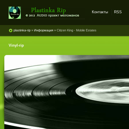
Контакты
RSS
Plastinka rip - оцифровки
винила и магнитоальбомов
plastinka-rip
»
Информация
» Citizen King - Mobile Estates
Vinyl-rip