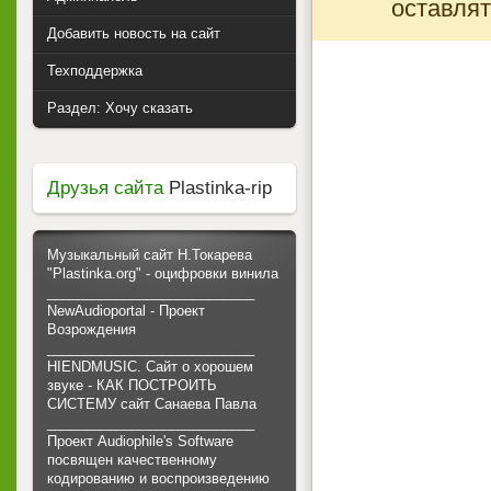
оставлят
Добавить новость на сайт
Техподдержка
Раздел: Хочу сказать
Друзья сайта
Plastinka-rip
Музыкальный сайт Н.Токарева
"Plastinka.org" - оцифровки винила
___________________________
NewAudioportal - Проект
Возрождения
___________________________
HIENDMUSIC. Сайт о хорошем
звуке - КАК ПОСТРОИТЬ
СИСТЕМУ сайт Санаева Павла
___________________________
Проект Audiophile's Software
посвящен качественному
кодированию и воспроизведению