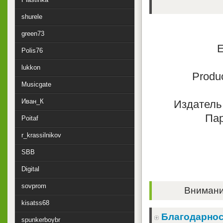
shurele
green73
E
Polis76
lukkon
Produc
Musicgate
Иван_К
Издатель 
Пар
Poitaf
r_krassilnikov
SBB
Digital
sovprom
Внимание
kisatss68
Благодарнос
spunkerboybr