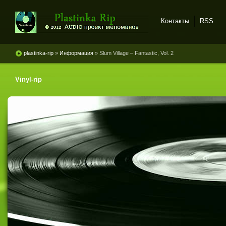
Контакты
RSS
Plastinka rip - оцифровки
винила и магнитоальбомов
plastinka-rip
»
Информация
» Slum Village ‎– Fantastic, Vol. 2
Vinyl-rip