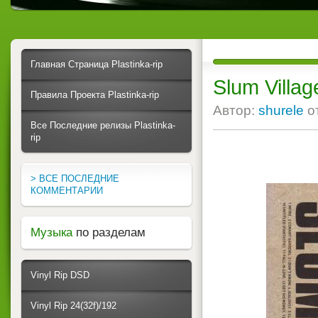
Главная Страница Plastinka-rip
Slum Village
Правила Проекта Plastinka-rip
Автор:
shurele
о
Все Последние релизы Plastinka-
rip
> ВСЕ ПОСЛЕДНИЕ
КОММЕНТАРИИ
Музыка
по разделам
Vinyl Rip DSD
Vinyl Rip 24(32f)/192