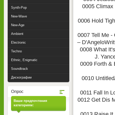
0005 Climax (
Synth-Pop
New-Wave
0006 Hold Tigh
New-Age
Ambient
0007 Tell Me -
– D'AngeloWritt
Electronic
0008 What It'
Techno
J. Yance
Ethnic, Enigmatic
0009 Forth & 
Soundtrack
0010 Untitled
Дискографии
Опрос
0011 Fall In L
0012 Get Dis M
Ваши предпочтения
категориям:
0013 Raise It 