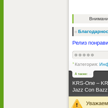
Внимание
Благодарнос
Релиз понрави
Категория:
Инф
А также:
KRS-One ‎– K
Jazz Con Bazz -
Уважаемы