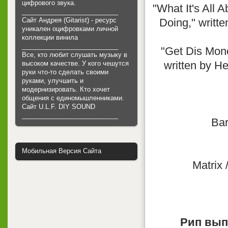
цифрового звука.
"What It's All 
___________________________
Сайт Андрея (Gitarist) - ресурс
Doing," writt
уникален оцифровками личной
коллекции винила
___________________________
"Get Dis Mon
Все, кто любит слушать музыку в
written by H
высоком качестве. У кого чешутся
руки что-то сделать своими
руками, улучшить и
модернизировать. Кто хочет
общения с единомышленниками.
Cайт U.L.F. DIY SOUND
___________________________
Bar
Мобильная Версия Сайта
Matrix
Рип вып