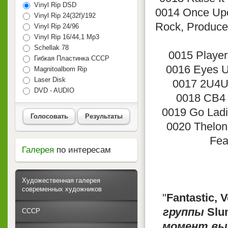
Vinyl Rip DSD
0014 Once Upo
Vinyl Rip 24(32f)/192
Rock, Producer
Vinyl Rip 24/96
Vinyl Rip 16/44,1 Mp3
Schellak 78
0015 Players
Гибкая Пластинка СССР
0016 Eyes Up
Magnitoalbom Rip
Laser Disk
0017 2U4U -
DVD - AUDIO
0018 CB4 -
0019 Go Ladie
Голосовать
Результаты
0020 Theloni
Fea
Галерея
по интересам
Художественная галерея
современных художников
"
Fantastic, V
группы
Slu
СССР
момент вып