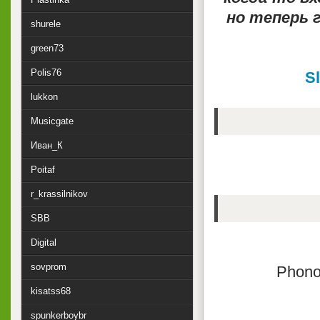
но теперь 
shurele
green73
Polis76
S
lukkon
Musicgate
Иван_К
Poitaf
r_krassilnikov
SBB
Digital
sovprom
Phonog
kisatss68
spunkerboybr