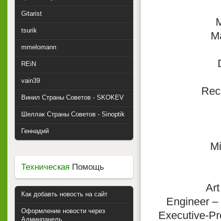
Gitarist
M
tsurik
Ma
mmelomann
REiN
vain39
Rec
Винил Страны Советов - SKOKEV
Шеллак Страны Советов - Sinoptik
Геннадий
Mi
Техническая
Помощь
Art
Как добавть новость на сайт
Engineer – 
Оформление новости через
Executive-Pr
Админпанель