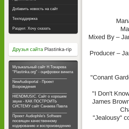
Добавить новость на сайт
Техподдержка
Mana
Ma
Раздел: Хочу сказать
Mixed By – Jam
Друзья сайта
Plastinka-rip
Producer – Jam
Музыкальный сайт Н.Токарева
"Plastinka.org" - оцифровки винила
"Conant Garde
___________________________
NewAudioportal - Проект
Возрождения
___________________________
"I Don't Know
HIENDMUSIC. Сайт о хорошем
James Brown,
звуке - КАК ПОСТРОИТЬ
СИСТЕМУ сайт Санаева Павла
Ch
___________________________
Проект Audiophile's Software
"Jealousy" co
посвящен качественному
кодированию и воспроизведению