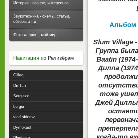
История - разное, интересное
Звукотехника - схемы, статьи,
обзоры и т.д.
Альбом "
Фотогалерея - мой мир
Slum Village
Группа была
Навигация
по Релизёрам
Baatin (197
Дилла (1974
Ollleg
продолжит
отсутствие
DmTch
тоже ушел 
Sergjazz
Джей Диллы 
burgui
остаетс
vlad sidorov
первонач
претерпела
Dymokust
когда-то в
Plastinka