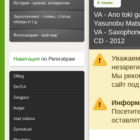
А также:
История - разное, интересное
VA - Ano toki g
Звукотехника - схемы, статьи,
Yasunobu Matsu
обзоры и т.д.
VA - Saxophone
Фотогалерея - мой мир
CD - 2012
Уважаемы
Навигация
по Релизёрам
незареги
Мы реко
Ollleg
сайт под
DmTch
Sergjazz
Информ
burgui
Посетите
оставлят
vlad sidorov
Dymokust
Plastinka