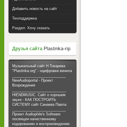
Добавить новость на сайт
Техподдержка
Раздел: Хочу сказать
Друзья сайта
Plastinka-rip
Музыкальный сайт Н.Токарева
"Plastinka.org" - оцифровки винила
___________________________
NewAudioportal - Проект
Возрождения
___________________________
HIENDMUSIC. Сайт о хорошем
звуке - КАК ПОСТРОИТЬ
СИСТЕМУ сайт Санаева Павла
___________________________
Проект Audiophile's Software
посвящен качественному
кодированию и воспроизведению