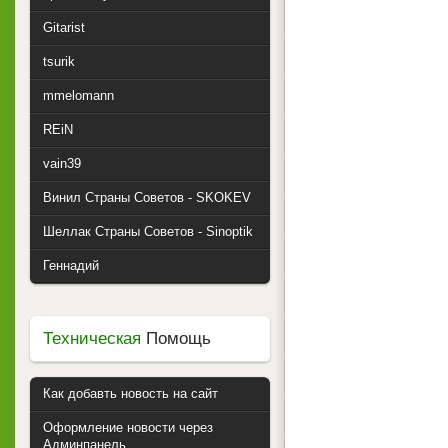
Gitarist
tsurik
mmelomann
REiN
vain39
Винил Страны Советов - SKOKEV
Шеллак Страны Советов - Sinoptik
Геннадий
Техническая
Помощь
Как добавть новость на сайт
Оформление новости через
Админпанель