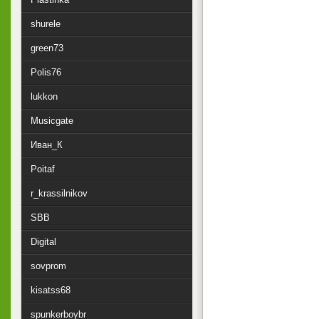
shurele
green73
Polis76
lukkon
Musicgate
Иван_К
Poitaf
r_krassilnikov
SBB
Digital
sovprom
kisatss68
spunkerboybr