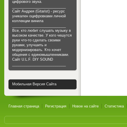
цифрового звука.
___________________________
Сайт Андрея (Gitarist) - ресурс
уникален оцифровками личной
коллекции винила
___________________________
Все, кто любит слушать музыку в
высоком качестве. У кого чешутся
руки что-то сделать своими
руками, улучшить и
модернизировать. Кто хочет
общения с единомышленниками.
Cайт U.L.F. DIY SOUND
___________________________
Мобильная Версия Сайта
Главная страница
Регистрация
Новое на сайте
Статистика