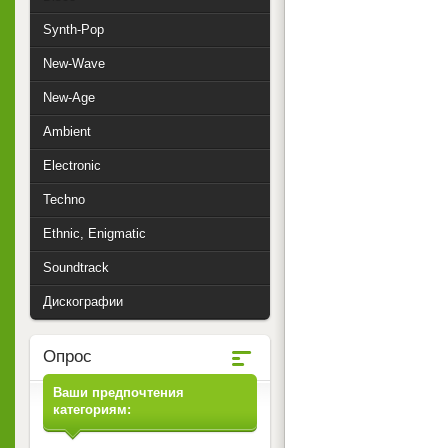
Synth-Pop
New-Wave
New-Age
Ambient
Electronic
Techno
Ethnic, Enigmatic
Soundtrack
Дискографии
Опрос
Ваши предпочтения
категориям: