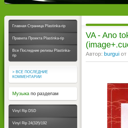
Главная Страница Plastinka-rip
VA - Ano to
Правила Проекта Plastinka-rip
(image+.cue
Все Последние релизы Plastinka-
Автор:
burgui
от
rip
> ВСЕ ПОСЛЕДНИЕ
КОММЕНТАРИИ
Музыка
по разделам
Vinyl Rip DSD
Vinyl Rip 24(32f)/192