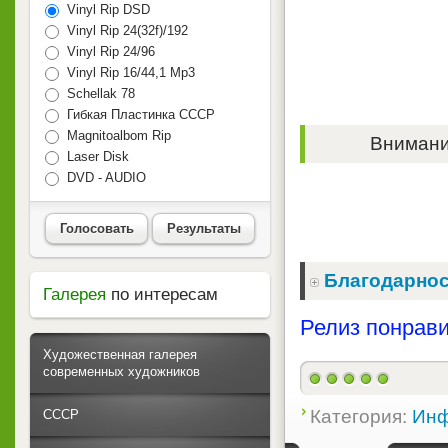
Vinyl Rip DSD
Vinyl Rip 24(32f)/192
Vinyl Rip 24/96
Vinyl Rip 16/44,1 Mp3
Schellak 78
Гибкая Пластинка СССР
Magnitoalbom Rip
Внимание
Laser Disk
DVD - AUDIO
Голосовать
Результаты
Благодарнос
Галерея
по интересам
Релиз понрави
Художественная галерея
современных художников
Категория:
Инф
СССР