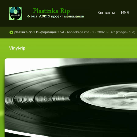
Контакты
RSS
Plastinka rip - оцифровки
винила и магнитоальбомов
plastinka-rip
»
Информация
» VA - Ano toki ga ima - 2 - 2002, FLAC (image+.cue),
Vinyl-rip