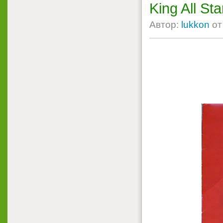
King All St
Автор:
lukkon
о