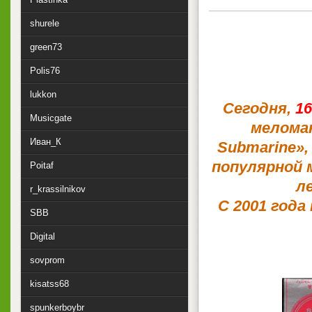
shurele
green73
Polis76
lukkon
Сегодня,
16
Musicgate
меломан
Иван_К
Submarine»,
популярной 
Poitaf
л
r_krassilnikov
С 2001 год
SBB
Digital
sovprom
kisatss68
spunkerboybr