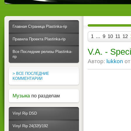
Главная Страница Plastinka-rip
1
...
9
10
11
12
Правила Проекта Plastinka-rip
V.A. - Spec
Все Последние релизы Plastinka-
rip
Автор:
lukkon
о
> ВСЕ ПОСЛЕДНИЕ
КОММЕНТАРИИ
Музыка
по разделам
Vinyl Rip DSD
Vinyl Rip 24(32f)/192