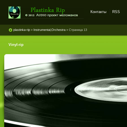
Контакты
RSS
Plastinka rip - оцифровки
винила и магнитоальбомов
plastinka-rip
»
Instrumental,Orchestra
» Страница 13
Vinyl-rip