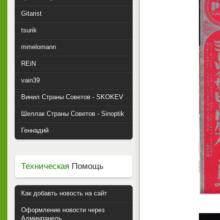
Gitarist
tsurik
mmelomann
REiN
vain39
Винил Страны Советов - SKOKEV
Шеллак Страны Советов - Sinoptik
Геннадий
Техническая
Помощь
Как добавть новость на сайт
Оформление новости через
Админпанель