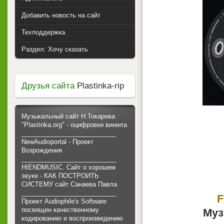
Добавить новость на сайт
Техподдержка
Раздел: Хочу сказать
Друзья сайта
Plastinka-rip
Музыкальный сайт Н.Токарева
"Plastinka.org" - оцифровки винила
___________________________
NewAudioportal - Проект
Возрождения
___________________________
HIENDMUSIC. Сайт о хорошем
звуке - КАК ПОСТРОИТЬ
СИСТЕМУ сайт Санаева Павла
___________________________
F
Проект Audiophile's Software
посвящен качественному
Муз
кодированию и воспроизведению