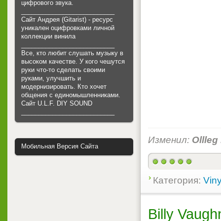
цифрового звука.
___________________________
Сайт Андрея (Gitarist) - ресурс
уникален оцифровками личной
коллекции винила
___________________________
Все, кто любит слушать музыку в
высоком качестве. У кого чешутся
руки что-то сделать своими
руками, улучшить и
модернизировать. Кто хочет
общения с единомышленниками.
Cайт U.L.F. DIY SOUND
___________________________
Изменил:
Ollleg
Мобильная Версия Сайта
Категория:
Viny
Billy Vaugh