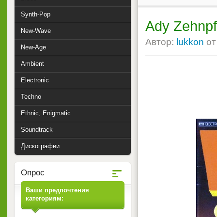
Synth-Pop
Ady Zehnpfe
New-Wave
Автор:
lukkon
о
New-Age
Ambient
Electronic
Techno
Ethnic, Enigmatic
Soundtrack
Дискографии
Опрос
Ваши предпочтения
категориям: