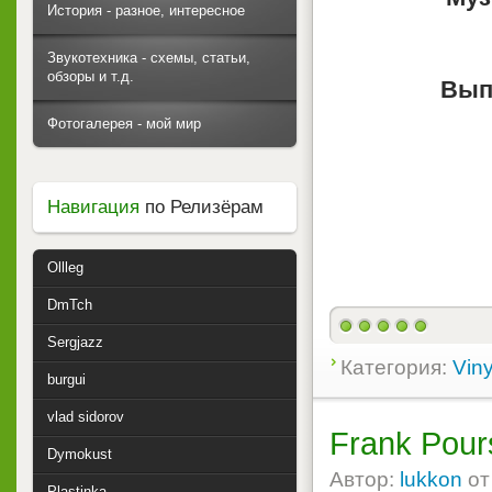
История - разное, интересное
Звукотехника - схемы, статьи,
обзоры и т.д.
Вып
Фотогалерея - мой мир
Навигация
по Релизёрам
Ollleg
DmTch
Sergjazz
Категория:
Viny
burgui
vlad sidorov
Frank Pour
Dymokust
Автор:
lukkon
о
Plastinka