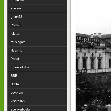
shurele
green73
Polis76
lukkon
Musicgate
Иван_К
Poitaf
r_krassilnikov
SBB
Digital
sovprom
kisatss68
spunkerboybr