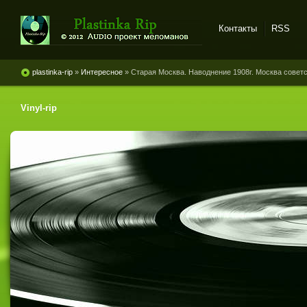
Контакты
RSS
Plastinka rip - оцифровки
винила и магнитоальбомов
plastinka-rip
»
Интересное
» Старая Москва. Наводнение 1908г. Москва советс
Vinyl-rip