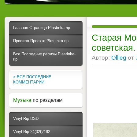
Главная Страница Plastinka-rip
Старая Мо
Правила Проекта Plastinka-rip
советская.
Все Последние релизы Plastinka-
Автор:
Ollleg
от
rip
> ВСЕ ПОСЛЕДНИЕ
КОММЕНТАРИИ
Музыка
по разделам
Vinyl Rip DSD
Vinyl Rip 24(32f)/192