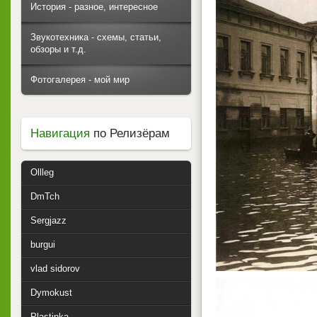
История - разное, интересное
Звукотехника - схемы, статьи,
обзоры и т.д.
Фотогалерея - мой мир
Навигация
по Релизёрам
Ollleg
DmTch
Sergjazz
burgui
vlad sidorov
Dymokust
Plastinka