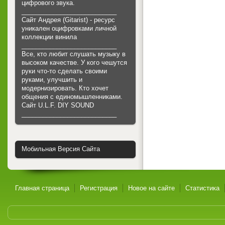
цифрового звука.
___________________________
Сайт Андрея (Gitarist) - ресурс
уникален оцифровками личной
коллекции винила
___________________________
Все, кто любит слушать музыку в
высоком качестве. У кого чешутся
руки что-то сделать своими
руками, улучшить и
модернизировать. Кто хочет
общения с единомышленниками.
Cайт U.L.F. DIY SOUND
___________________________
Мобильная Версия Сайта
Главная страница
Регистрация
Новое на сайте
Статистика