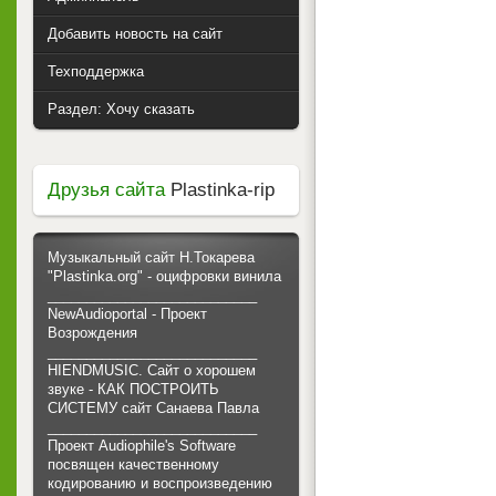
Добавить новость на сайт
Техподдержка
Раздел: Хочу сказать
Друзья сайта
Plastinka-rip
Музыкальный сайт Н.Токарева
"Plastinka.org" - оцифровки винила
___________________________
NewAudioportal - Проект
Возрождения
___________________________
HIENDMUSIC. Сайт о хорошем
звуке - КАК ПОСТРОИТЬ
СИСТЕМУ сайт Санаева Павла
___________________________
Проект Audiophile's Software
посвящен качественному
кодированию и воспроизведению