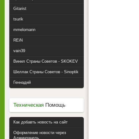
Gitarist
tsurik
mmelomann
REiN
vain39
Винил Страны Советов - SKOKEV
Шеллак Страны Советов - Sinoptik
Геннадий
Техническая
Помощь
Как добавть новость на сайт
Оформление новости через
Админпанель