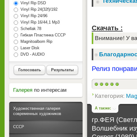
Техническа
Vinyl Rip DSD
Vinyl Rip 24(32f)/192
Vinyl Rip 24/96
Vinyl Rip 16/44,1 Mp3
Скачать :
Schellak 78
Гибкая Пластинка СССР
Внимание! У ва
Magnitoalbom Rip
Laser Disk
Благодарнос
DVD - AUDIO
Релиз понрави
Голосовать
Результаты
Галерея
по интересам
Категория:
Mag
А также:
Художественная галерея
современных художников
гр.ФЕЯ (Светл
Волшебник изу
СССР
Секрет (1989)