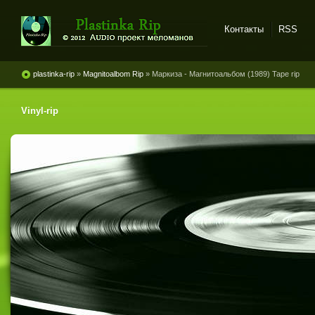
Контакты
RSS
Plastinka rip - оцифровки
винила и магнитоальбомов
plastinka-rip
»
Magnitoalbom Rip
» Маркиза - Магнитоальбом (1989) Tape rip
Vinyl-rip