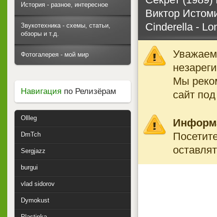
История - разное, интересное
Виктор Истоми
Cinderella - Lo
Звукотехника - схемы, статьи,
обзоры и т.д.
Уважаемы
Фотогалерея - мой мир
незареги
Мы реко
Навигация
по Релизёрам
сайт под
Ollleg
Информ
Посетите
DmTch
оставлят
Sergjazz
burgui
vlad sidorov
Dymokust
Plastinka