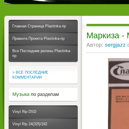
Главная Страница Plastinka-rip
Маркиза - 
Правила Проекта Plastinka-rip
Автор:
sergjazz
Все Последние релизы Plastinka-
rip
> ВСЕ ПОСЛЕДНИЕ
КОММЕНТАРИИ
Музыка
по разделам
Vinyl Rip DSD
Vinyl Rip 24(32f)/192