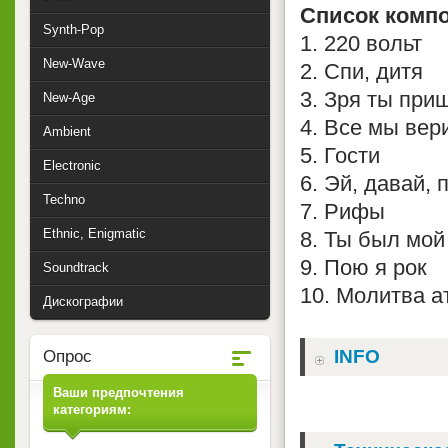
Список комп
Synth-Pop
1. 220 вольт
New-Wave
2. Спи, дитя
3. Зря ты при
New-Age
4. Все мы вер
Ambient
5. Гости
Electronic
6. Эй, давай, 
Techno
7. Рифы
Ethnic, Enigmatic
8. Ты был мой
9. Пою я рок
Soundtrack
10. Молитва а
Дискографии
INFO
Опрос
Ваши предпочтения
категориям: