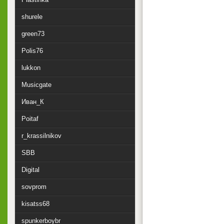
shurele
green73
Polis76
lukkon
Musicgate
Иван_К
Poitaf
r_krassilnikov
SBB
Digital
sovprom
kisatss68
spunkerboybr