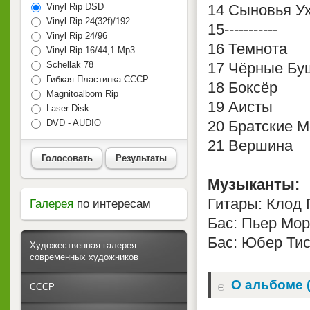
Vinyl Rip DSD
14 Сыновья У
Vinyl Rip 24(32f)/192
15-----------
Vinyl Rip 24/96
16 Темнота
Vinyl Rip 16/44,1 Mp3
Schellak 78
17 Чёрные Бу
Гибкая Пластинка СССР
18 Боксёр
Magnitoalbom Rip
19 Аисты
Laser Disk
DVD - AUDIO
20 Братские 
21 Вершина
Голосовать
Результаты
Музыканты:
Гитары: Клод 
Галерея
по интересам
Бас: Пьер Мо
Бас: Юбер Ти
Художественная галерея
современных художников
О альбоме 
СССР