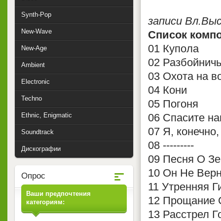
Synth-Pop
записи Вл.Вы
New-Wave
Список комп
01 Купола
New-Age
02 Разбойничь
Ambient
03 Охота на в
Electronic
04 Кони
Techno
05 Погоня
Ethnic, Enigmatic
06 Спасите н
07 Я, конечно,
Soundtrack
08 ---------
Дискографии
09 Песня О З
10 Он Не Верн
Опрос
11 Утренняя Г
Ваши предпочтения
12 Прощание 
категориям:
13 Расстрел Г