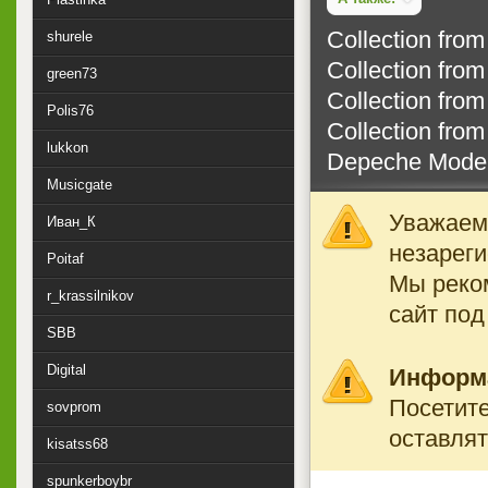
Collection from
shurele
Collection from
green73
Collection from
Polis76
Collection from
lukkon
Depeche Mode /
Musicgate
Уважаемы
Иван_К
незареги
Poitaf
Мы реко
r_krassilnikov
сайт под
SBB
Digital
Информ
Посетите
sovprom
оставлят
kisatss68
spunkerboybr