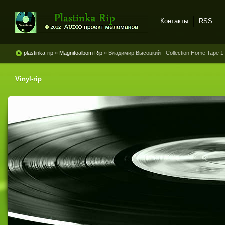
Контакты
RSS
Plastinka rip - оцифровки
винила и магнитоальбомов
plastinka-rip
»
Magnitoalbom Rip
» Владимир Высоцкий - Collection Home Tape 1
Vinyl-rip