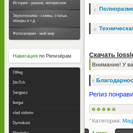
История - разное, интересное
Полноразм
Звукотехника - схемы, статьи,
обзоры и т.д.
Техническа
Фотогалерея - мой мир
Скачать lossle
Навигация
по Релизёрам
Внимание! У ва
Ollleg
Благодарнос
DmTch
Sergjazz
Релиз понрави
burgui
vlad sidorov
Категория:
Mag
Dymokust
А также:
Plastinka