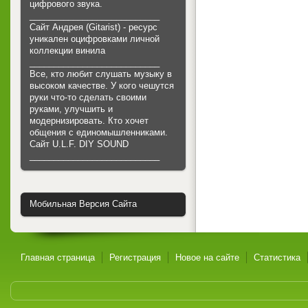
цифрового звука.
___________________________
Сайт Андрея (Gitarist) - ресурс
уникален оцифровками личной
коллекции винила
___________________________
Все, кто любит слушать музыку в
высоком качестве. У кого чешутся
руки что-то сделать своими
руками, улучшить и
модернизировать. Кто хочет
общения с единомышленниками.
Cайт U.L.F. DIY SOUND
___________________________
Мобильная Версия Сайта
Главная страница
Регистрация
Новое на сайте
Статистика