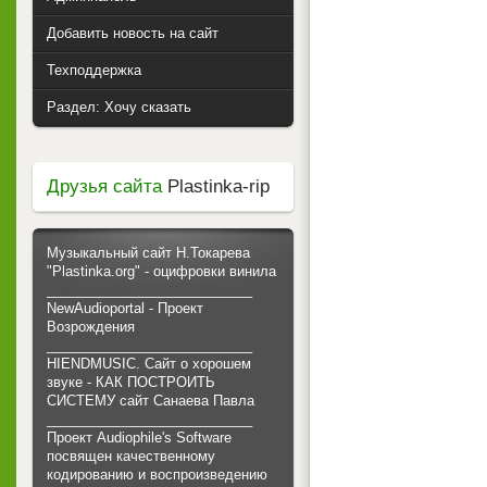
Добавить новость на сайт
Техподдержка
Раздел: Хочу сказать
Друзья сайта
Plastinka-rip
Музыкальный сайт Н.Токарева
"Plastinka.org" - оцифровки винила
___________________________
NewAudioportal - Проект
Возрождения
___________________________
HIENDMUSIC. Сайт о хорошем
звуке - КАК ПОСТРОИТЬ
СИСТЕМУ сайт Санаева Павла
___________________________
Проект Audiophile's Software
посвящен качественному
кодированию и воспроизведению