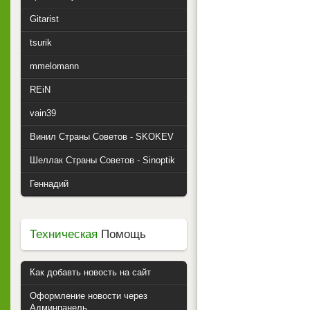
Gitarist
tsurik
mmelomann
REiN
vain39
Винил Страны Советов - SKOKEV
Шеллак Страны Советов - Sinoptik
Геннадий
Техническая
Помощь
Как добавть новость на сайт
Оформление новости через
Админпанель