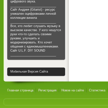
цифрового звука.
___________________________
Сайт Андрея (Gitarist) - ресурс
уникален оцифровками личной
коллекции винила
___________________________
Все, кто любит слушать музыку в
высоком качестве. У кого чешутся
руки что-то сделать своими
руками, улучшить и
модернизировать. Кто хочет
общения с единомышленниками.
Cайт U.L.F. DIY SOUND
___________________________
Мобильная Версия Сайта
Главная страница
Регистрация
Новое на сайте
Статистика