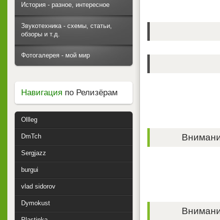
История - разное, интересное
Звукотехника - схемы, статьи,
обзоры и т.д.
Фотогалерея - мой мир
Навигация
по Релизёрам
Ollleg
Внимание
DmTch
Sergjazz
burgui
vlad sidorov
Dymokust
Внимание
Plastinka