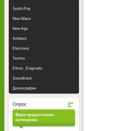
Synth-Pop
New-Wave
New-Age
Ambient
Electronic
Techno
Ethnic, Enigmatic
Soundtrack
Дискографии
Опрос
Ваши предпочтения
категориям: