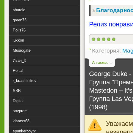
Благодарнос
shurele
green73
Релиз понрави
Polis76
lukkon
Категория:
Mag
Musicgate
Иван_К
А также:
Poitaf
George Duke -
Группа ''Премь
r_krassilnikov
Mastedon ‎– It'
SBB
Группа Las Veg
Digital
(1998)
sovprom
kisatss68
Уважаемы
незареги
spunkerboybr