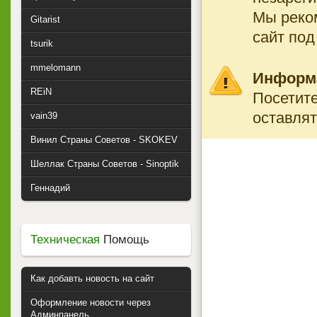
Мы реко
Gitarist
сайт под
tsurik
mmelomann
Информ
REiN
Посетите
оставлят
vain39
Винил Страны Советов - SKOKEV
Шеллак Страны Советов - Sinoptik
Геннадий
Техническая
Помощь
Как добавть новость на сайт
Оформление новости через
Админпанель