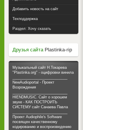
Добавить новость на сайт
Техподдержка
Раздел: Хочу сказать
Друзья сайта
Plastinka-rip
Музыкальный сайт Н.Токарева
"Plastinka.org" - оцифровки винила
___________________________
NewAudioportal - Проект
Возрождения
___________________________
HIENDMUSIC. Сайт о хорошем
звуке - КАК ПОСТРОИТЬ
СИСТЕМУ сайт Санаева Павла
___________________________
Проект Audiophile's Software
посвящен качественному
кодированию и воспроизведению