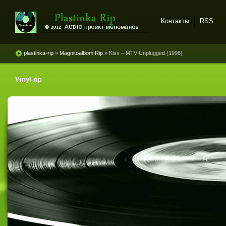
Контакты
RSS
Plastinka rip - оцифровки
винила и магнитоальбомов
plastinka-rip
»
Magnitoalbom Rip
» Kiss ‎– MTV Unplugged (1996)
Vinyl-rip