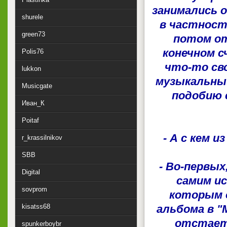
занимались о
shurele
в частност
green73
потом от
конечном с
Polis76
что-то сво
lukkon
музыкальный
Musicgate
подобию 
Иван_К
Poitaf
- А с кем 
r_krassilnikov
SBB
- Во-первых
Digital
самим ис
sovprom
которым о
kisatss68
альбома в "
отстает.
spunkerboybr