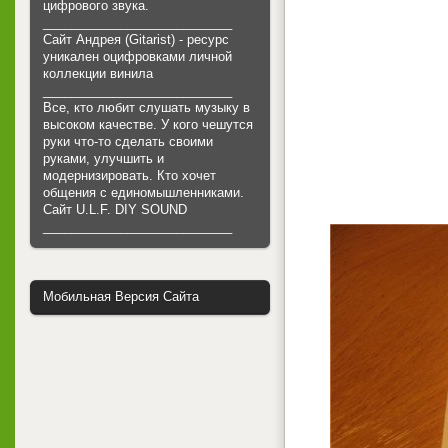
цифрового звука.
___________________________
Сайт Андрея (Gitarist) - ресурс
уникален оцифровками личной
коллекции винила
___________________________
Все, кто любит слушать музыку в
высоком качестве. У кого чешутся
руки что-то сделать своими
руками, улучшить и
модернизировать. Кто хочет
общения с единомышленниками.
Cайт U.L.F. DIY SOUND
___________________________
Мобильная Версия Сайта