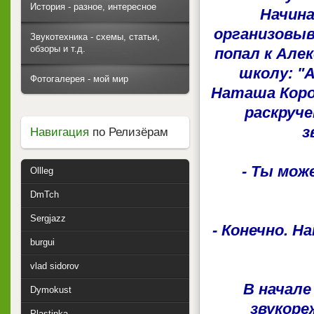
История - разное, интересное
Начина
организовыв
Звукотехника - схемы, статьи,
обзоры и т.д.
попал к Алек
школу: "А
Фотогалерея - мой мир
Наташа Корол
раскруче
з
Навигация
по Релизёрам
- Ты мож
Ollleg
DmTch
Sergjazz
- Конечно. 
burgui
vlad sidorov
В начале
Dymokust
звукоре
Plastinka