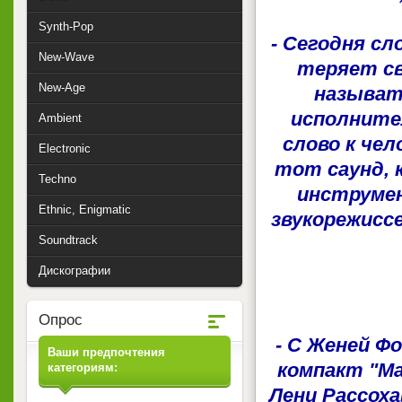
Synth-Pop
- Сегодня сл
New-Wave
теряет св
New-Age
называт
исполните
Ambient
слово к чел
Electronic
тот саунд, 
Techno
инструмен
Ethnic, Enigmatic
звукорежиссе
Soundtrack
Дискографии
Опрос
- С Женей Ф
Ваши предпочтения
компакт "Ма
категориям:
Лени Рассоха