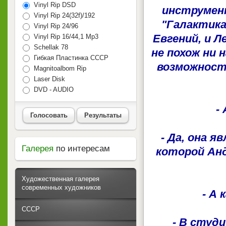
Vinyl Rip DSD
инструмент
Vinyl Rip 24(32f)/192
"Галактика
Vinyl Rip 24/96
Евгений, и 
Vinyl Rip 16/44,1 Mp3
Schellak 78
не похож ни 
Гибкая Пластинка СССР
возможност
Magnitoalbom Rip
Laser Disk
DVD - AUDIO
-
Голосовать
Результаты
- Да, она 
Галерея
по интересам
которой Анд
Художественная галерея
современных художников
- А
СССР
- В студ