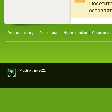
Посетите
оставлят
Главная страница
Регистрация
Новое на сайте
Статистика
Plastinka-rip 2021
Оци
фр
овк
и
гра
мпл
аст