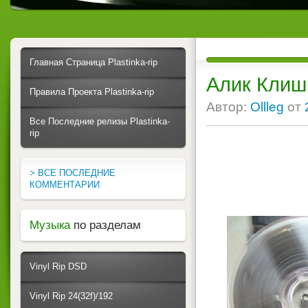
Главная Страница Plastinka-rip
Алик Клиши
Правила Проекта Plastinka-rip
Автор:
Ollleg
от
Все Последние релизы Plastinka-
rip
> ВСЕ ПОСЛЕДНИЕ
КОММЕНТАРИИ
Музыка
по разделам
Vinyl Rip DSD
Vinyl Rip 24(32f)/192