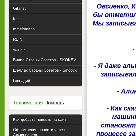
Овсиенко, 
Gitarist
бы отметил 
tsurik
Мы записыва
mmelomann
REiN
-
vain39
Винил Страны Советов - SKOKEV
- Я даже аль
Шеллак Страны Советов - Sinoptik
записывал
Геннадий
- Али
Техническая
Помощь
- Как с
машинк
Как добавть новость на сайт
становятс
Оформление новости через
процессе з
Админпанель