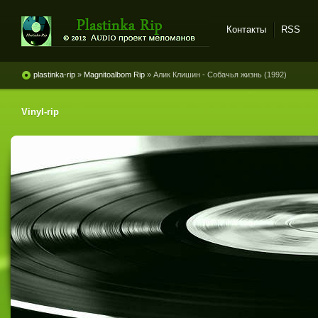
Контакты
RSS
Plastinka rip - оцифровки
винила и магнитоальбомов
plastinka-rip
»
Magnitoalbom Rip
» Алик Клишин - Собачья жизнь (1992)
Vinyl-rip