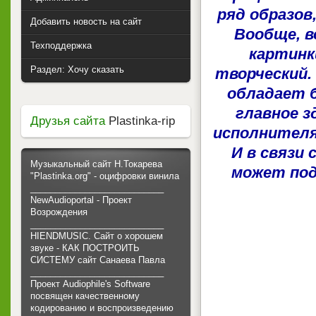
ряд образов
Добавить новость на сайт
Вообще, в
Техподдержка
картинк
Раздел: Хочу сказать
творческий.
обладает б
главное з
Друзья сайта
Plastinka-rip
исполнителя
И в связи
Музыкальный сайт Н.Токарева
может под
"Plastinka.org" - оцифровки винила
___________________________
NewAudioportal - Проект
Возрождения
___________________________
HIENDMUSIC. Сайт о хорошем
звуке - КАК ПОСТРОИТЬ
СИСТЕМУ сайт Санаева Павла
___________________________
Проект Audiophile's Software
посвящен качественному
кодированию и воспроизведению