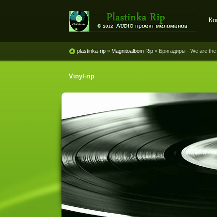
Ко
Plastinka rip - оцифровки
винила и магнитоальбомов
plastinka-rip
»
Magnitoalbom Rip
» Бригадиры - We are the
Vinyl-rip