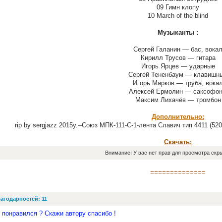
09 Гимн клопу
10 March of the blind
Музыканты :
Сергей Галанин — бас, вока
Кирилл Трусов — гитара
Игорь Ярцев — ударные
Сергей Тененбаум — клавишн
Игорь Марков — труба, вока
Алексей Ермолин — саксофо
Максим Лихачёв — тромбон
Дополнительно:
rip by sergjazz 2015y.--Союз МПК-111-С-1-лента Славич тип 4411 (52
Скачать:
Внимание! У вас нет прав для просмотра скры
==============
агодарностей: 11
 понравился ? Скажи автору спасибо !