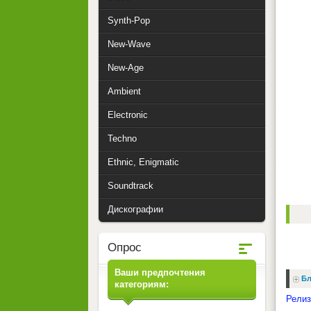
Synth-Pop
New-Wave
New-Age
Ambient
Electronic
Techno
Ethnic, Enigmatic
Soundtrack
Дискографии
Опрос
Ваши предпочтения
Бл
категориям:
Релиз