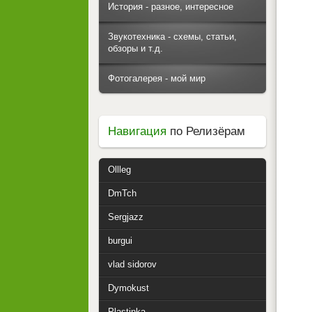
История - разное, интересное
Звукотехника - схемы, статьи,
обзоры и т.д.
Фотогалерея - мой мир
Навигация
по Релизёрам
Ollleg
DmTch
Sergjazz
burgui
vlad sidorov
Dymokust
Plastinka