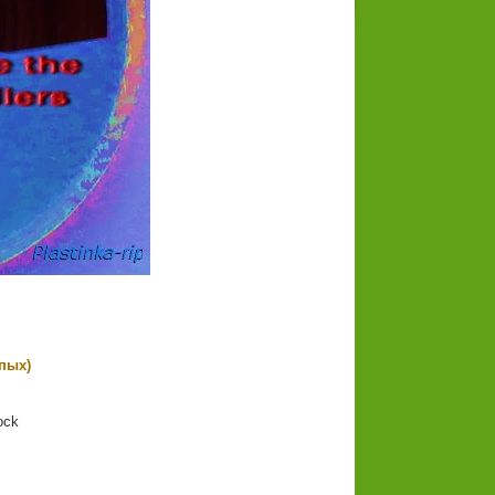
епых)
ck
z