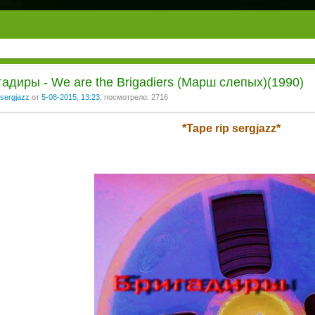
адиры - We are the Brigadiers (Марш слепых)(1990)
sergjazz
от
5-08-2015, 13:23
, посмотрело: 2716
*Tape rip sergjazz*