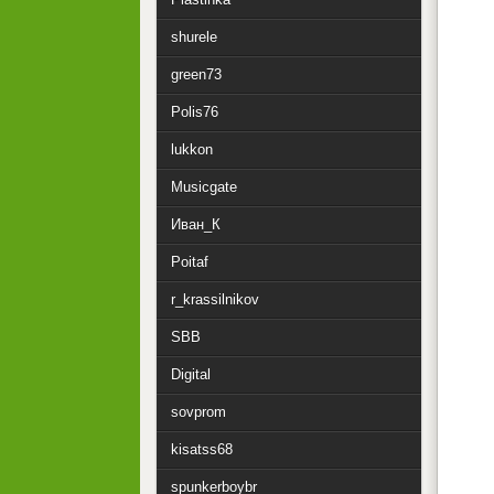
shurele
green73
Polis76
lukkon
Musicgate
Иван_К
Poitaf
r_krassilnikov
SBB
Digital
sovprom
kisatss68
spunkerboybr