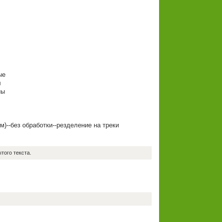
л
ые
л
ны
0м)--без обработки--резделение на треки
того текста.