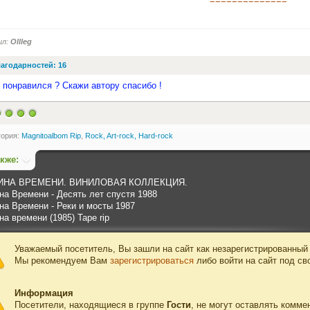
==============
ил:
Ollleg
агодарностей: 16
 понравился ? Скажи автору спасибо !
гория:
Magnitoalbom Rip
,
Rock, Art-rock, Hard-rock
акже:
НА ВРЕМЕНИ. ВИНИЛОВАЯ КОЛЛЕКЦИЯ.
а Времени - Десять лет спустя 1988
а Времени - Реки и мосты 1987
а времени (1985) Tape rip
Уважаемый посетитель, Вы зашли на сайт как незарегистрированный
Мы рекомендуем Вам
зарегистрироваться
либо войти на сайт под св
Информация
Посетители, находящиеся в группе
Гости
, не могут оставлять комме