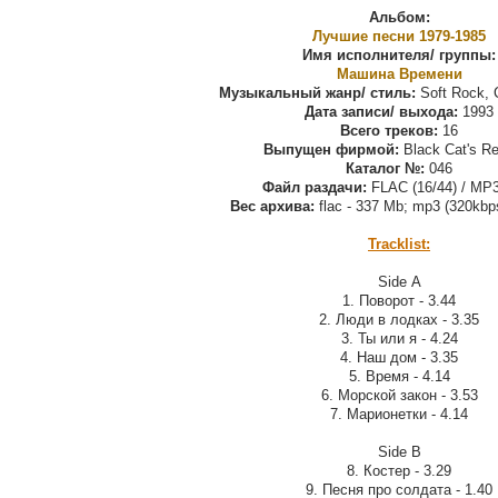
Альбом:
Лучшие песни 1979-1985
Имя исполнителя/ группы:
Машина Времени
Музыкальный жанр/ стиль:
Soft Rock, 
Дата записи/ выхода:
1993
Всего треков:
16
Выпущен фирмой:
Black Cat's R
Каталог №:
‎046
Файл раздачи:
FLAC (16/44) / MP3
Вес архива:
flac - 337 Mb; mp3 (320kbp
Tracklist:
Side А
1. Поворот - 3.44
2. Люди в лодках - 3.35
3. Ты или я - 4.24
4. Наш дом - 3.35
5. Время - 4.14
6. Морской закон - 3.53
7. Марионетки - 4.14
Side В
8. Костер - 3.29
9. Песня про солдата - 1.40