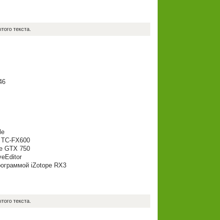
того текста.
46
le
 TC-FX600
e GTX 750
eEditor
рограммой iZotope RX3
того текста.