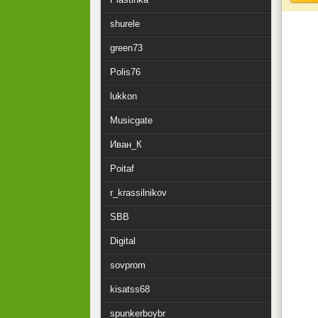
shurele
green73
Polis76
lukkon
Musicgate
Иван_К
Poitaf
r_krassilnikov
SBB
Digital
sovprom
kisatss68
spunkerboybr