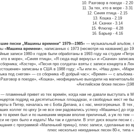
10. Разговор в поезде - 2.20
11. За тех, кто в море - 3.31
12. Синяя птица - 2.15
13. Кошка - 2.19
14. Скачки - 3.14
15. Флюгер - 4.28
16. Барьер - 4.16
чшие песни „Машины времени“ 1979—1985
» — музыкальный альбом, 
пы «
Машина времени
», написанных с 1973 (несмотря на название) до 19
йные записи 1980-х годов были обработаны в 1993 году на студии «Петр
, кто в море», «Синяя птица», «Я сюда ещё вернусь» и «Скачки» записан
сборника; «Костер», «Песня про солдата» взяты с записи концерта в Ле
стошение» записаны в США в 1988 году; «Ты или я», «Наш дом», «Марио
ыка под снегом» — со сборника «В добрый час»; «Время» — с альбома «
«Разговор в поезде», «Кошка», неофициально выходили на магнитоальбо
«Английском блоке песен» (198
 — пламенный привет из тех времён, когда нам не давали выступать в М
онцертов подряд на десятитысячных площадках, и свободных мест не было
ерты в Питер, началась не с Боба Дилана, а с нас, многогрешных. В те
аших коллег по цеху (и не все они радовались успеху «Машины») до от
 в то время был и по нынешним меркам вполне приличный, а уж по тем —
си не грех было и издать! Мы так и сделали. В этот диск вошли песни с
ощания с программой «Маленький принц»), плюс записи, сделанные во в
плюс несколько неизданных песен 80-х, типа «