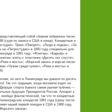
представляющий собой сборник избранных песен
88 (судя по записи в США в конце). Концертные и
остудио». Треки «Поворот», «Люди в лодках», «За
ы на «Петростудио» в 1993 году специально для
нинграде в 1981 году; «Флюгер», «Барьер» и
нетки» взяты с пластинки «Десять лет спустя»;
Реки и мосты»; «Морской закон» и версии песен
мах «Чужие среди чужих», «Реки и мосты» и
6).
оскве, но зато в Ленинграде мы давали по десять
! Так что традиция, когда москвичи ездят на
х Дворцах спорта бывала самая разная публика —
дельных будущих Президентов России. Аппарат у
 вообще фантастический, так что те концертные
 ленинградских концертов 1981 года (сразу после
ремя нашей первой поездки в США в 1988 году,
Морского закона».