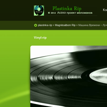
Ко
Plastinka rip - оцифровки
винила и магнитоальбомов
plastinka-rip
»
Magnitoalbom Rip
» Машина Времени ‎– Лу
Vinyl-rip