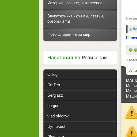
История - разное, интересное
Звукотехника - схемы, статьи,
Измен
обзоры и т.д.
Бл
Фотогалерея - мой мир
Релиз
Навигация
по Релизёрам
Кате
А т
Ollleg
МАШИ
DmTch
Машин
Машин
Sergjazz
Машин
burgui
vlad sidorov
Dymokust
Plastinka