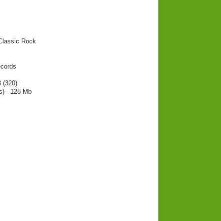
Classic Rock
ecords
 (320)
s) - 128 Mb