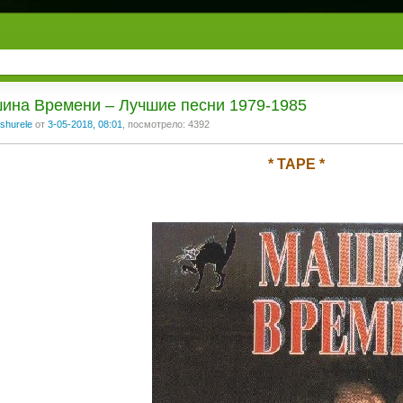
ина Времени ‎– Лучшие песни 1979-1985
shurele
от
3-05-2018, 08:01
, посмотрело: 4392
* TAPE *