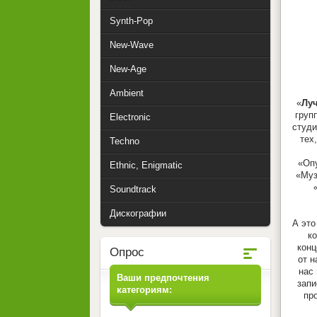
Synth-Pop
New-Wave
New-Age
Ambient
«
Лу
груп
Electronic
студи
тех
Techno
«Опу
Ethnic, Enigmatic
«Муз
Soundtrack
Дискографии
А это
к
конц
Опрос
от н
нас
Ваши предпочтения
запи
категориям:
пр