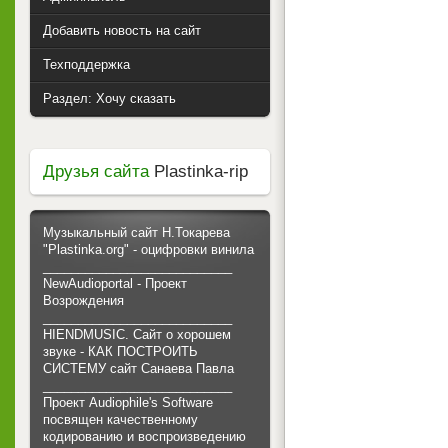
Добавить новость на сайт
Техподдержка
Раздел: Хочу сказать
Друзья сайта
Plastinka-rip
Музыкальный сайт Н.Токарева
"Plastinka.org" - оцифровки винила
___________________________
NewAudioportal - Проект
Возрождения
___________________________
HIENDMUSIC. Сайт о хорошем
звуке - КАК ПОСТРОИТЬ
СИСТЕМУ сайт Санаева Павла
___________________________
Проект Audiophile's Software
посвящен качественному
кодированию и воспроизведению