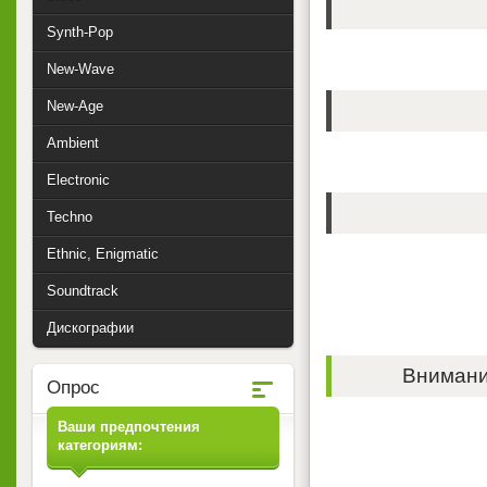
Synth-Pop
New-Wave
New-Age
Ambient
Electronic
Techno
Ethnic, Enigmatic
Soundtrack
Дискографии
Внимание
Опрос
Ваши предпочтения
категориям: