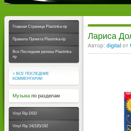
Главная Страница Plastinka-rip
Лариса Дол
Правила Проекта Plastinka-rip
Автор:
digital
от
Все Последние релизы Plastinka-
rip
> ВСЕ ПОСЛЕДНИЕ
КОММЕНТАРИИ
Музыка
по разделам
Vinyl Rip DSD
Vinyl Rip 24(32f)/192