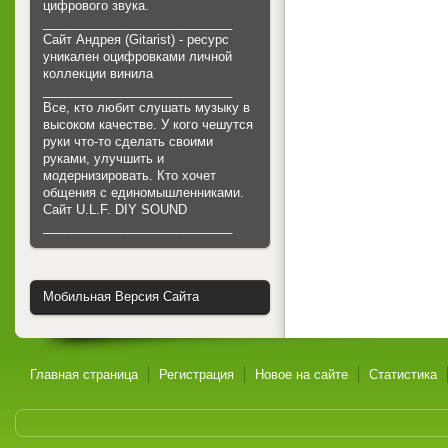
цифрового звука.
___________________________
Сайт Андрея (Gitarist) - ресурс
уникален оцифровками личной
коллекции винила
___________________________
Все, кто любит слушать музыку в
высоком качестве. У кого чешутся
руки что-то сделать своими
руками, улучшить и
модернизировать. Кто хочет
общения с единомышленниками.
Cайт U.L.F. DIY SOUND
___________________________
Мобильная Версия Сайта
Главная страница
Регистрация
Новое на сайте
Статистика