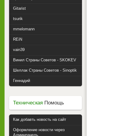
Gitarist
tsurik
mmelomann
REiN
vain39
Винил Страны Советов - SKOKEV
Шеллак Страны Советов - Sinoptik
Геннадий
Техническая
Помощь
Как добавть новость на сайт
Оформление новости через
Админпанель