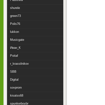
shurele
green73
Polis76
lukkon
Musicgate
Иван_К
Poitaf
r_krassilnikov
SBB
Digital
sovprom
kisatss68
spunkerboybr