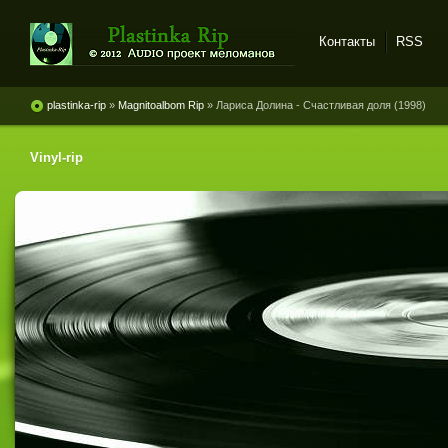
Контакты
RSS
Plastinka rip - оцифровки
винила и магнитоальбомов
plastinka-rip
»
Magnitoalbom Rip
» Лариса Долина - Счастливая доля (1998)
Vinyl-rip