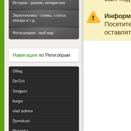
История - разное, интересное
Информ
Звукотехника - схемы, статьи,
обзоры и т.д.
Посетите
оставлят
Фотогалерея - мой мир
Навигация
по Релизёрам
Ollleg
DmTch
Sergjazz
burgui
vlad sidorov
Dymokust
Plastinka