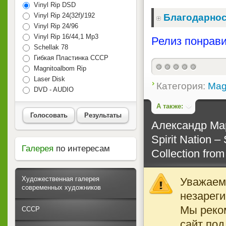
Vinyl Rip DSD
Vinyl Rip 24(32f)/192
Благодарнос
Vinyl Rip 24/96
Vinyl Rip 16/44,1 Mp3
Релиз понрави
Schellak 78
Гибкая Пластинка СССР
Magnitoalbom Rip
Laser Disk
Категория:
Mag
DVD - AUDIO
А также:
Голосовать
Результаты
Александр Мар
Spirit Nation – 
Галерея
по интересам
Collection from
Художественная галерея
Уважаемы
современных художников
незареги
Мы реко
СССР
сайт под