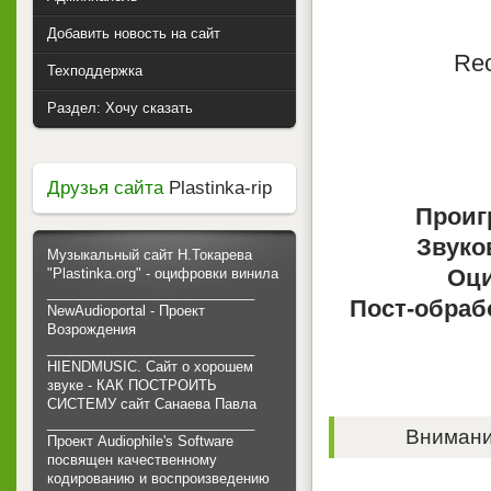
Добавить новость на сайт
Rec
Техподдержка
Раздел: Хочу сказать
Друзья сайта
Plastinka-rip
Проиг
Звуко
Музыкальный сайт Н.Токарева
Оци
"Plastinka.org" - оцифровки винила
___________________________
Пост-обраб
NewAudioportal - Проект
Возрождения
___________________________
HIENDMUSIC. Сайт о хорошем
звуке - КАК ПОСТРОИТЬ
СИСТЕМУ сайт Санаева Павла
___________________________
Внимание
Проект Audiophile's Software
посвящен качественному
кодированию и воспроизведению