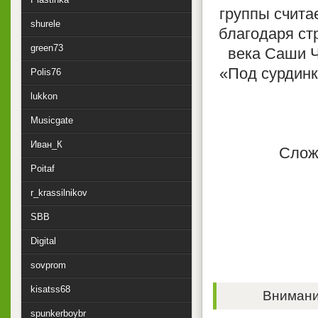
группы счита
shurele
благодаря ст
green73
века Саши Ч
«Под сурдинк
Polis76
lukkon
Musicgate
Иван_К
Сложи
Poitaf
r_krassilnikov
SBB
Digital
sovprom
kisatss68
Внимание
spunkerboybr