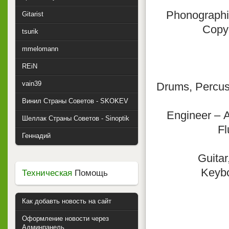
Phonographi
Gitarist
Copyr
tsurik
mmelomann
REiN
vain39
Drums, Percus
Винил Страны Советов - SKOKEV
Engineer – 
Шеллак Страны Советов - Sinoptik
Fl
Геннадий
Guita
Keyb
Техническая
Помощь
Как добавть новость на сайт
Оформление новости через
Админпанель