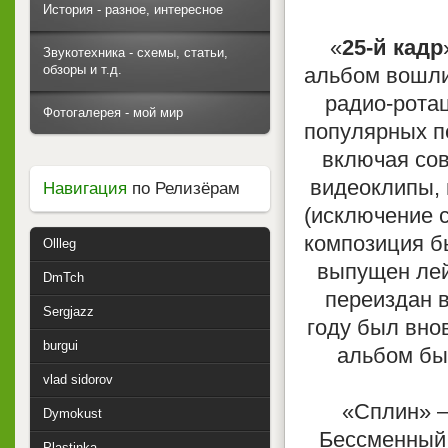
История - разное, интересное
«
25-й кадр
Звукотехника - схемы, статьи,
обзоры и т.д.
альбом вошли 
радио-рота
Фотогалерея - мой мир
популярных пе
включая сов
видеоклипы, 
Навигация
по Релизёрам
(исключение с
композиция бы
Ollleg
выпущен лей
DmTch
переиздан в
Sergjazz
году был внов
burgui
альбом бы
vlad sidorov
«Сплин» —
Dymokust
Бессменный
Plastinka