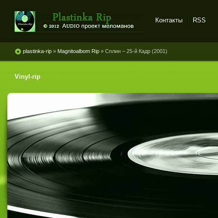
Контакты
RSS
Plastinka rip - оцифровки
винила и магнитоальбомов
plastinka-rip
»
Magnitoalbom Rip
» Сплин ‎– 25-й Кадр (2001)
Vinyl-rip