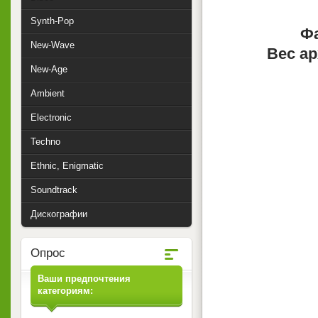
Synth-Pop
Фа
New-Wave
Вес ар
New-Age
Ambient
Electronic
Techno
Ethnic, Enigmatic
Soundtrack
Дискографии
Опрос
Ваши предпочтения
категориям: