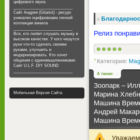
цифрового звука.
___________________________
Сайт Андрея (Gitarist) - ресурс
уникален оцифровками личной
Благодарнос
коллекции винила
___________________________
Релиз понрави
Все, кто любит слушать музыку в
высоком качестве. У кого чешутся
руки что-то сделать своими
руками, улучшить и
модернизировать. Кто хочет
Категория:
Mag
общения с единомышленниками.
Cайт U.L.F. DIY SOUND
___________________________
А также:
Зоопарк ‎– Ил
Марина Хлебни
Мобильная Версия Сайта
Машина Времен
Андрей Макаре
Машина Времен
Уважаемы