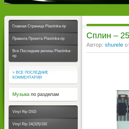
Главная Страница Plastinka-rip
Сплин ‎– 2
Правила Проекта Plastinka-rip
Автор:
shurele
о
Все Последние релизы Plastinka-
rip
> ВСЕ ПОСЛЕДНИЕ
КОММЕНТАРИИ
Музыка
по разделам
Vinyl Rip DSD
Vinyl Rip 24(32f)/192