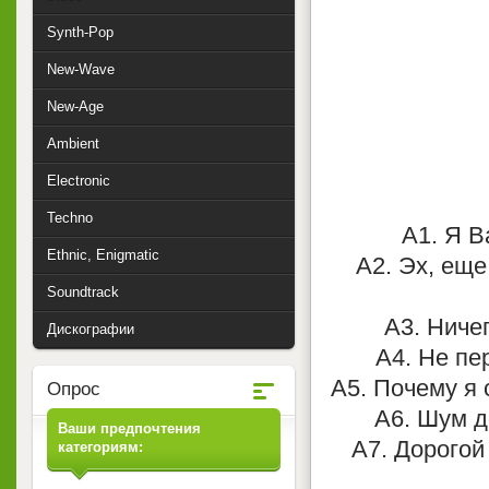
Synth-Pop
New-Wave
New-Age
Ambient
Electronic
Techno
A1. Я В
Ethnic, Enigmatic
A2. Эх, еще
Soundtrack
A3. Ничег
Дискографии
A4. Не пе
A5. Почему я 
Опрос
A6. Шум д
Ваши предпочтения
A7. Дорогой
категориям: