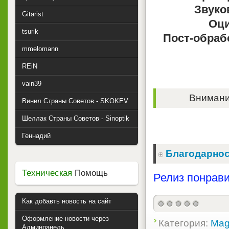
Звуко
Gitarist
Оци
tsurik
Пост-обраб
mmelomann
REiN
vain39
Внимание
Винил Страны Советов - SKOKEV
Шеллак Страны Советов - Sinoptik
Геннадий
Благодарнос
Техническая
Помощь
Релиз понрави
Как добавть новость на сайт
Оформление новости через
Категория:
Mag
Админпанель