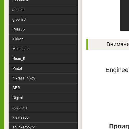
shurele
green73
Polis76
lukkon
Внимание
Musicgate
Иван_К
Poitaf
Enginee
r_krassilnikov
SBB
Digital
sovprom
kisatss68
Проиг
spunkerboybr