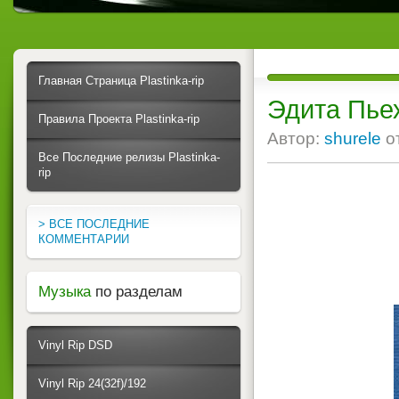
Главная Страница Plastinka-rip
Эдита Пьех
Правила Проекта Plastinka-rip
Автор:
shurele
о
Все Последние релизы Plastinka-
rip
> ВСЕ ПОСЛЕДНИЕ
КОММЕНТАРИИ
Музыка
по разделам
Vinyl Rip DSD
Vinyl Rip 24(32f)/192