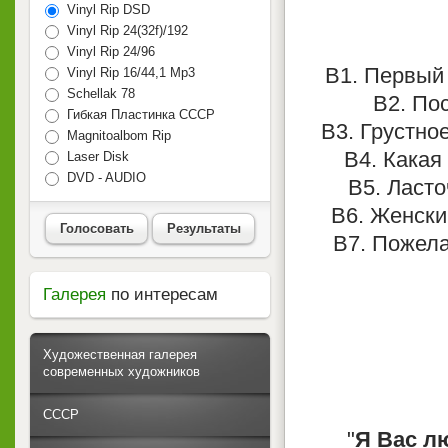
Vinyl Rip DSD
Vinyl Rip 24(32f)/192
Vinyl Rip 24/96
B1. Первый 
Vinyl Rip 16/44,1 Mp3
Schellak 78
B2. Пос
Гибкая Пластинка СССР
B3. Грустное
Magnitoalbom Rip
B4. Какая 
Laser Disk
DVD - AUDIO
B5. Ласто
B6. Женски
Голосовать
Результаты
B7. Пожелай
Галерея
по интересам
Художественная галерея
современных художников
СССР
"
Я Вас 