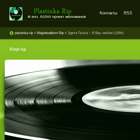
Контакты
RSS
Plastinka rip - оцифровки
винила и магнитоальбомов
plastinka-rip
»
Magnitoalbom Rip
» Эдита Пьеха ‎– Я Вас люблю (1994)
Vinyl-rip