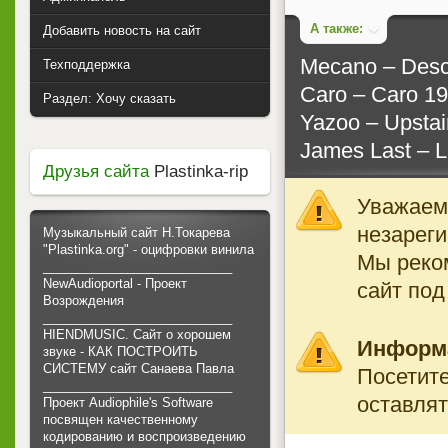
А также:
Добавить новость на сайт
Mecano ‎– Des
Техподдержка
Caro ‎– Caro 1
Раздел: Хочу сказать
Yazoo ‎– Upsta
James Last ‎– 
Друзья сайта
Plastinka-rip
Уважаемы
незареги
Музыкальный сайт Н.Токарева
"Plastinka.org" - оцифровки винила
Мы реко
___________________________
NewAudioportal - Проект
сайт под
Возрождения
___________________________
HIENDMUSIC. Сайт о хорошем
Информ
звуке - КАК ПОСТРОИТЬ
СИСТЕМУ сайт Санаева Павла
Посетите
___________________________
оставлят
Проект Audiophile's Software
посвящен качественному
кодированию и воспроизведению