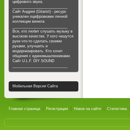
цифрового звука.
___________________________
Сайт Андрея (Gitarist) - ресурс
уникален оцифровками личной
коллекции винила
___________________________
Все, кто любит слушать музыку в
высоком качестве. У кого чешутся
руки что-то сделать своими
руками, улучшить и
модернизировать. Кто хочет
общения с единомышленниками.
Cайт U.L.F. DIY SOUND
___________________________
Мобильная Версия Сайта
Главная страница
Регистрация
Новое на сайте
Статистика