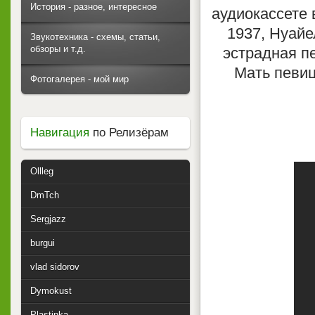
История - разное, интересное
аудиокассете 
1937, Нуайе
Звукотехника - схемы, статьи,
обзоры и т.д.
эстрадная п
Мать певи
Фотогалерея - мой мир
Навигация
по Релизёрам
Ollleg
DmTch
Sergjazz
burgui
vlad sidorov
Dymokust
Plastinka