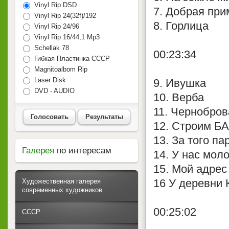
Vinyl Rip DSD
7. Добрая при
Vinyl Rip 24(32f)/192
8. Горлица
Vinyl Rip 24/96
Vinyl Rip 16/44,1 Mp3
Schellak 78
00:23:34
Гибкая Пластинка СССР
Magnitoalbom Rip
Laser Disk
9. Ивушка
DVD - AUDIO
10. Верба
11. Чернобров
Голосовать
Результаты
12. Строим Б
13. За того па
Галерея
по интересам
14. У нас мол
15. Мой адрес
16 У деревни
Художественная галерея
современных художников
00:25:02
СССР