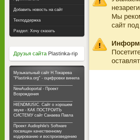
незареги
Добавить новость на сайт
Мы реко
Техподдержка
сайт под
Раздел: Хочу сказать
Информ
Посетите
Друзья сайта
Plastinka-rip
оставлят
Музыкальный сайт Н.Токарева
"Plastinka.org" - оцифровки винила
___________________________
NewAudioportal - Проект
Возрождения
___________________________
HIENDMUSIC. Сайт о хорошем
звуке - КАК ПОСТРОИТЬ
СИСТЕМУ сайт Санаева Павла
___________________________
Проект Audiophile's Software
посвящен качественному
кодированию и воспроизведению