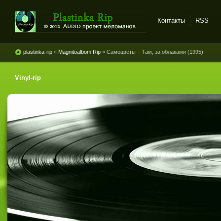
Контакты
RSS
Plastinka rip - оцифровки
винила и магнитоальбомов
plastinka-rip
»
Magnitoalbom Rip
» Самоцветы ‎– Там, за облаками (1995)
Vinyl-rip