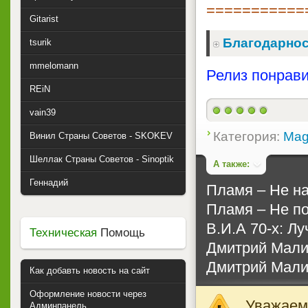
===========
Gitarist
Благодарнос
tsurik
mmelomann
Релиз понрави
REiN
vain39
Категория:
Mag
Винил Страны Советов - SKOKEV
Шеллак Страны Советов - Sinoptik
А также:
Геннадий
Пламя ‎– Не н
Пламя ‎– Не п
В.И.А 70-х: Лу
Техническая
Помощь
Дмитрий Малик
Дмитрий Малик
Как добавть новость на сайт
Оформление новости через
Уважаемы
Админпанель