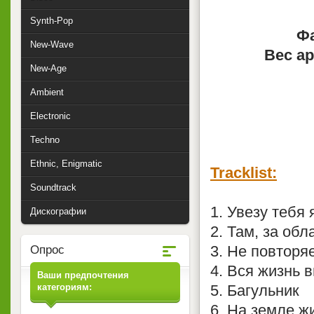
Synth-Pop
Фа
New-Wave
Вес ар
New-Age
Ambient
Electronic
Techno
Ethnic, Enigmatic
Tracklist:
Soundtrack
1. Увезу тебя 
Дискографии
2. Там, за об
3. Не повторя
Опрос
4. Вся жизнь 
Ваши предпочтения
категориям:
5. Багульник
6. На земле ж