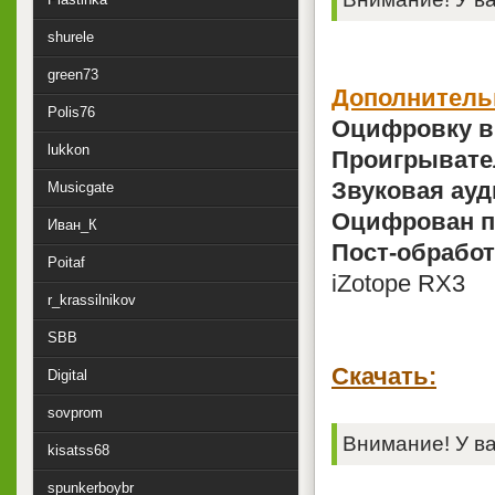
shurele
green73
Дополнитель
Polis76
Оцифровку в
lukkon
Проигрывате
Звуковая ауд
Musicgate
Оцифрован п
Иван_К
Пост-обработ
Poitaf
iZotope RX3
r_krassilnikov
SBB
Скачать:
Digital
sovprom
Внимание! У ва
kisatss68
spunkerboybr