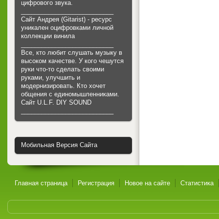
цифрового звука.
___________________________
Сайт Андрея (Gitarist) - ресурс
уникален оцифровками личной
коллекции винила
___________________________
Все, кто любит слушать музыку в
высоком качестве. У кого чешутся
руки что-то сделать своими
руками, улучшить и
модернизировать. Кто хочет
общения с единомышленниками.
Cайт U.L.F. DIY SOUND
___________________________
Мобильная Версия Сайта
Главная страница
Регистрация
Новое на сайте
Статистика