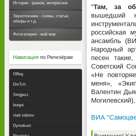
История - разное, интересное
"
Там, за об
вышедший н
Звукотехника - схемы, статьи,
обзоры и т.д.
инструмента
российская м
Фотогалерея - мой мир
ансамбль (ВИ
Народный ар
песен такие
Навигация
по Релизёрам
Советский Со
«Не повторяе
Ollleg
меня», «Эки
DmTch
Валентин Дья
Sergjazz
Могилевский),
burgui
vlad sidorov
ВИА "Самоцве
Dymokust
Внимание! У ва
Plastinka