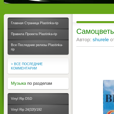
Главная Страница Plastinka-rip
Самоцветы 
Правила Проекта Plastinka-rip
Автор:
shurele
о
Все Последние релизы Plastinka-
rip
> ВСЕ ПОСЛЕДНИЕ
КОММЕНТАРИИ
Музыка
по разделам
Vinyl Rip DSD
Vinyl Rip 24(32f)/192