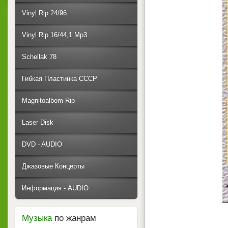
Vinyl Rip 24/96
Vinyl Rip 16/44,1 Mp3
Schellak 78
Гибкая Пластинка СССР
Magnitoalbom Rip
Laser Disk
DVD - AUDIO
Джазовые Концерты
Информация - AUDIO
Музыка
по жанрам