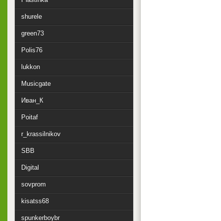
shurele
green73
Polis76
lukkon
Musicgate
Иван_К
Poitaf
r_krassilnikov
SBB
Digital
sovprom
kisatss68
spunkerboybr