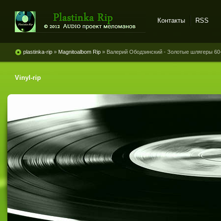
Контакты
RSS
Plastinka rip - оцифровки
винила и магнитоальбомов
plastinka-rip
»
Magnitoalbom Rip
» Валерий Ободзинский - Золотые шлягеры 60-7
Vinyl-rip