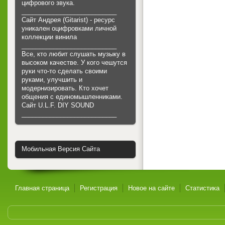
цифрового звука.
___________________________
Сайт Андрея (Gitarist) - ресурс
уникален оцифровками личной
коллекции винила
___________________________
Все, кто любит слушать музыку в
высоком качестве. У кого чешутся
руки что-то сделать своими
руками, улучшить и
модернизировать. Кто хочет
общения с единомышленниками.
Cайт U.L.F. DIY SOUND
___________________________
Мобильная Версия Сайта
Главная страница
Регистрация
Новое на сайте
Статистика