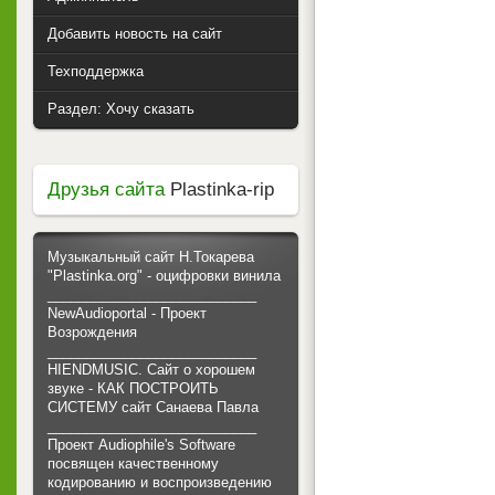
Добавить новость на сайт
Техподдержка
Раздел: Хочу сказать
Друзья сайта
Plastinka-rip
Музыкальный сайт Н.Токарева
"Plastinka.org" - оцифровки винила
___________________________
NewAudioportal - Проект
Возрождения
___________________________
HIENDMUSIC. Сайт о хорошем
звуке - КАК ПОСТРОИТЬ
СИСТЕМУ сайт Санаева Павла
___________________________
Проект Audiophile's Software
посвящен качественному
кодированию и воспроизведению