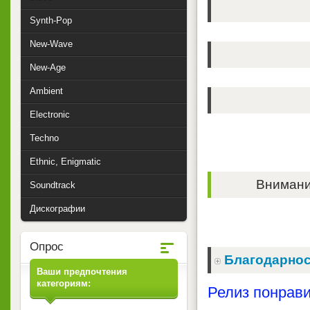
Synth-Pop
New-Wave
New-Age
Ambient
Electronic
Techno
Ethnic, Enigmatic
Внимание
Soundtrack
Дискографии
Опрос
Благодарнос
Ваши предпочтения
категориям:
Релиз понрави