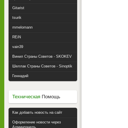
Gitarist
tsurik
mmelomann
REiN
vain39
Винил Страны Советов - SKOKEV
Шеллак Страны Советов - Sinoptik
Геннадий
Техническая
Помощь
Как добавть новость на сайт
Оформление новости через
Админпанель