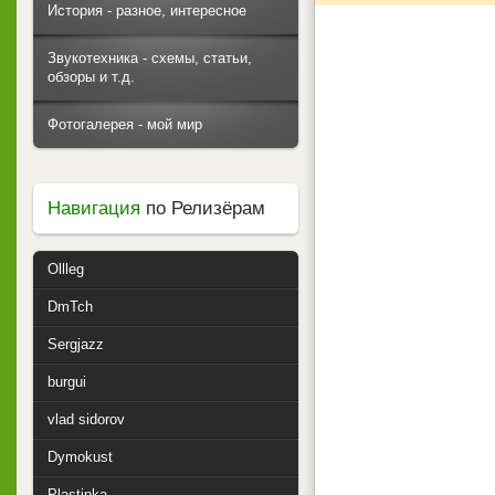
История - разное, интересное
Звукотехника - схемы, статьи,
обзоры и т.д.
Фотогалерея - мой мир
Навигация
по Релизёрам
Ollleg
DmTch
Sergjazz
burgui
vlad sidorov
Dymokust
Plastinka