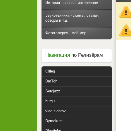
История - разное, интересное
Звукотехника - схемы, статьи,
обзоры и т.д.
Фотогалерея - мой мир
Навигация
по Релизёрам
Ollleg
DmTch
Sergjazz
burgui
vlad sidorov
Dymokust
Plastinka