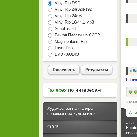
Vinyl Rip DSD
Vinyl Rip 24(32f)/192
Vinyl Rip 24/96
Vinyl Rip 16/44,1 Mp3
Schellak 78
Гибкая Пластинка СССР
Magnitoalbom Rip
Laser Disk
DVD - AUDIO
Голосовать
Результаты
Бл
Релиз
Галерея
по интересам
Кате
Художественная галерея
А т
современных художников
a-ha –
СССР
Electr
adrian