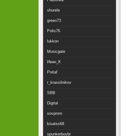
shurele
green73
Polis76
lukkon
Musicgate
Иван_К
Poitaf
r_krassilnikov
SBB
Digital
sovprom
kisatss68
spunkerboybr