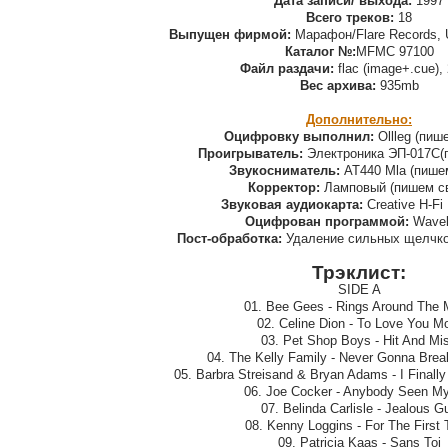
Дата записи/ выхода:
1997
Всего треков:
18
Выпущен фирмой:
Марафон/Flare Records, U
Каталог №:
MFMC 97100
Файл раздачи:
flac (image+.cue),
Вес архива:
935mb
Дополнительно:
Оцифровку выполнил:
Ollleg (пиш
Проигрыватель:
Электроника ЭП-017С(
Звукосниматель:
AT440 Mla (пише
Корректор:
Ламповый (пишем с
Звуковая аудиокарта:
Creative H-Fi 
Оцифрован программой:
Wavel
Пост-обработка:
Удаление сильных щелчко
Трэклист:
SIDE A
01. Bee Gees - Rings Around The
02. Celine Dion - To Love You M
03. Pet Shop Boys - Hit And Mi
04. The Kelly Family - Never Gonna Bre
05. Barbra Streisand & Bryan Adams - I Final
06. Joe Cocker - Anybody Seen My
07. Belinda Carlisle - Jealous G
08. Kenny Loggins - For The First
09. Patricia Kaas - Sans Toi