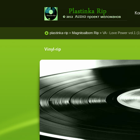
Ко
Plastinka rip - оцифровки
винила и магнитоальбомов
plastinka-rip
»
Magnitoalbom Rip
» VA - Love Power vol.1 (
Vinyl-rip