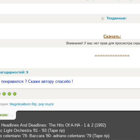
Техданные:
Скачать:
Внимание! У вас нет прав для просмотра скры
==============
агодарностей: 9
 понравился ? Скажи автору спасибо !
гория:
Magnitoalbom Rip
,
pop muzic
акже:
 Headlines And Deadlines: The Hits Of A-HA - 1 & 2 (1992)
ic Light Orchestra '81 - '83 (Tape rip)
o celentano '78- Baccara '80- adriano celentano '79 (Tape rip)