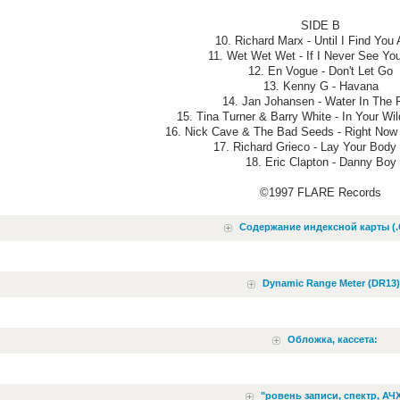
SIDE B
10. Richard Marx - Until I Find You
11. Wet Wet Wet - If I Never See Yo
12. En Vogue - Don't Let Go
13. Kenny G - Havana
14. Jan Johansen - Water In The 
15. Tina Turner & Barry White - In Your W
16. Nick Cave & The Bad Seeds - Right Now
17. Richard Grieco - Lay Your Bod
18. Eric Clapton - Danny Boy
©1997 FLARE Records
Содержание индексной карты (.
Dynamic Range Meter (DR13)
Обложка, кассета:
"ровень записи, спектр, АЧХ