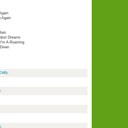
 Again
u Again
Rain
ildest Dreams
 I'm A-Roaming
y Down
CUE):
:
: