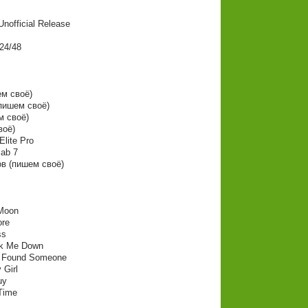
nofficial Release
 24/48
ем своё)
пишем своё)
м своё)
воё)
Elite Pro
ab 7
в (пишем своё)
 Moon
ore
ss
ak Me Down
ly Found Someone
 Girl
uy
 Time