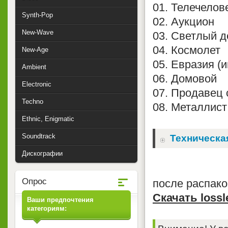
01. Телечелов
Synth-Pop
02. Аукцион
New-Wave
03. Светлый д
04. Космолет
New-Age
05. Евразия (и
Ambient
06. Домовой
Electronic
07. Продавец 
Techno
08. Металлист
Ethnic, Enigmatic
Soundtrack
Техническа
Дискографии
Опрос
после распако
Скачать lossl
Ваши предпочтения
категориям: