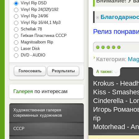
Внимание! У ва
Vinyl Rip DSD
Vinyl Rip 24(32f)/192
Vinyl Rip 24/96
Благодарнос
Vinyl Rip 16/44,1 Mp3
Schellak 78
Релиз понрави
Гибкая Пластинка СССР
Magnitoalbom Rip
Laser Disk
DVD - AUDIO
Категория:
Mag
Голосовать
Результаты
А также:
Krokus - Headh
Kiss - Smashes
Галерея
по интересам
Cinderella - Lo
Игорь Романов
Художественная галерея
современных художников
rip
Motorhead - An
СССР