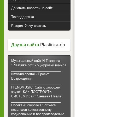
Добавить новость на сайт
Техподдержка
Раздел: Хочу сказать
Друзья сайта
Plastinka-rip
Музыкальный сайт Н.Токарева
"Plastinka.org" - оцифровки винила
___________________________
NewAudioportal - Проект
Возрождения
___________________________
HIENDMUSIC. Сайт о хорошем
звуке - КАК ПОСТРОИТЬ
СИСТЕМУ сайт Санаева Павла
___________________________
Проект Audiophile's Software
посвящен качественному
кодированию и воспроизведению