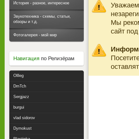
История - разное, интересное
Уважаемы
незареги
Звукотехника - схемы, статьи,
Мы реко
обзоры и т.д.
сайт под
Фотогалерея - мой мир
Информ
Посетите
Навигация
по Релизёрам
оставлят
Ollleg
DmTch
Sergjazz
burgui
vlad sidorov
Dymokust
Plastinka