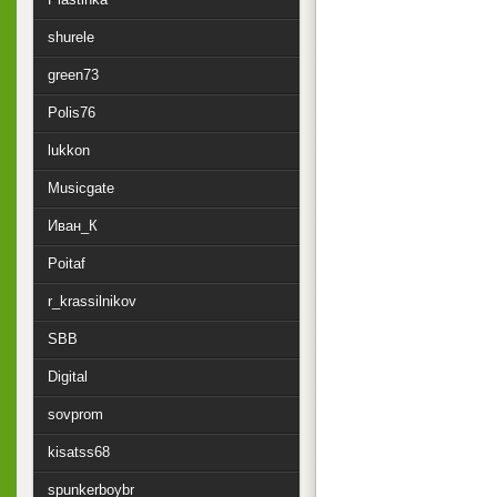
shurele
green73
Polis76
lukkon
Musicgate
Иван_К
Poitaf
r_krassilnikov
SBB
Digital
sovprom
kisatss68
spunkerboybr