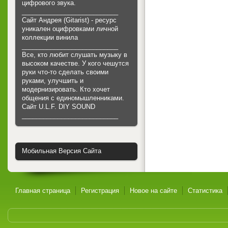
цифрового звука.
___________________________
Сайт Андрея (Gitarist) - ресурс
уникален оцифровками личной
коллекции винила
___________________________
Все, кто любит слушать музыку в
высоком качестве. У кого чешутся
руки что-то сделать своими
руками, улучшить и
модернизировать. Кто хочет
общения с единомышленниками.
Cайт U.L.F. DIY SOUND
___________________________
Мобильная Версия Сайта
Главная страница
Регистрация
Новое на сайте
Статистика