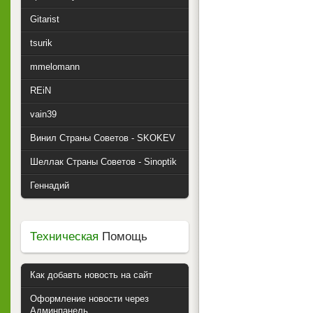
Gitarist
tsurik
mmelomann
REiN
vain39
Винил Страны Советов - SKOKEV
Шеллак Страны Советов - Sinoptik
Геннадий
Техническая
Помощь
Как добавть новость на сайт
Оформление новости через
Админпанель