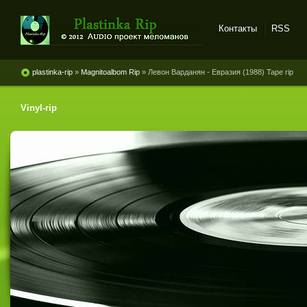
Контакты
RSS
Plastinka rip - оцифровки
винила и магнитоальбомов
plastinka-rip
»
Magnitoalbom Rip
» Левон Варданян - Евразия (1988) Tape rip
Vinyl-rip