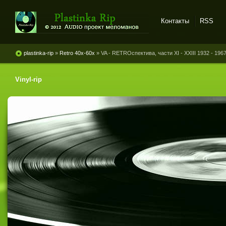
Контакты
RSS
Plastinka rip - оцифровки
винила и магнитоальбомов
plastinka-rip
»
Retro 40x-60x
» VA - RETROспектива, части XI - XXIII 1932 - 19
Vinyl-rip