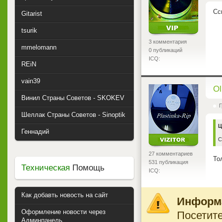
Сс
Gitarist
tsurik
3 комментария
mmelomann
0 публикаций
ICQ:
REiN
vain39
<
Ol
Винил Страны Советов - SKOKEV
Г
Шеллак Страны Советов - Sinoptik
Ц
Геннадий
С
27 комментариев
То
531 публикация
Техническая
Помощь
ICQ:
Как добавть новость на сайт
Информ
Оформление новости через
Посетите
Админпанель