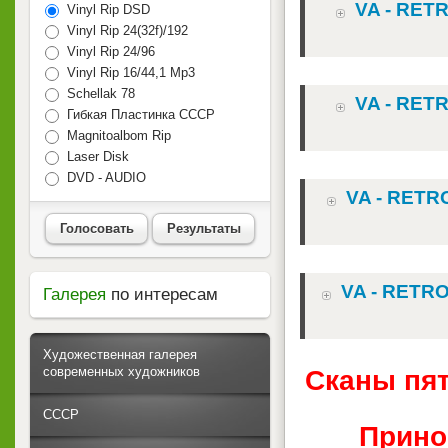
VA - RETR
Vinyl Rip DSD
Vinyl Rip 24(32f)/192
Vinyl Rip 24/96
Vinyl Rip 16/44,1 Mp3
Schellak 78
VA - RETR
Гибкая Пластинка СССР
Magnitoalbom Rip
Laser Disk
DVD - AUDIO
VA - RETRO
Голосовать
Результаты
VA - RETRO
Галерея
по интересам
Художественная галерея
современных художников
Сканы пят
СССР
Прино