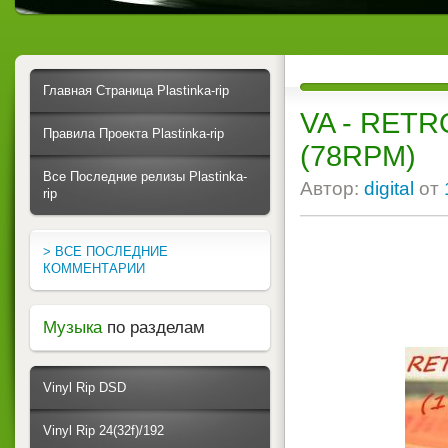
Главная Страница Plastinka-rip
VA - RETRO
Правила Проекта Plastinka-rip
(78RPM)
Все Последние релизы Plastinka-
Автор:
digital
от
rip
> ВСЕ ПОСЛЕДНИЕ
КОММЕНТАРИИ
Музыка
по разделам
Vinyl Rip DSD
Vinyl Rip 24(32f)/192