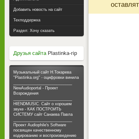
оставлят
Добавить новость на сайт
Техподдержка
Раздел: Хочу сказать
Друзья сайта
Plastinka-rip
Музыкальный сайт Н.Токарева
"Plastinka.org" - оцифровки винила
___________________________
NewAudioportal - Проект
Возрождения
___________________________
HIENDMUSIC. Сайт о хорошем
звуке - КАК ПОСТРОИТЬ
СИСТЕМУ сайт Санаева Павла
___________________________
Проект Audiophile's Software
посвящен качественному
кодированию и воспроизведению