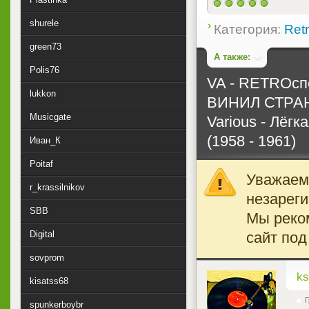
shurele
Категория:
Ret
green73
А также:
Polis76
VA - RETROспе
lukkon
ВИНИЛ СТРАН
Musicgate
Various - Лёг
(1958 - 1961)
Иван_К
Poitaf
Уважаемы
r_krassilnikov
незареги
SBB
Мы реко
сайт под
Digital
sovprom
<
ks
kisatss68
Г
spunkerboybr