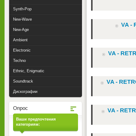
Synth-Pop
New-Wave
VA -
New-Age
Ambient
Electronic
VA - RETR
Techno
Ethnic, Enigmatic
VA - RETR
Soundtrack
Дискографии
Опрос
VA - RETR
Ваши предпочтения
категориям: