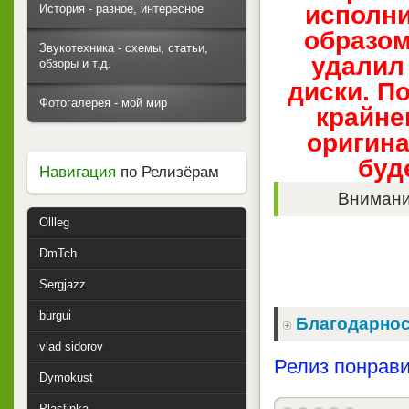
исполни
История - разное, интересное
образом
Звукотехника - схемы, статьи,
удалил 
обзоры и т.д.
диски. По
Фотогалерея - мой мир
крайне
оригина
буд
Навигация
по Релизёрам
Внимание
Ollleg
DmTch
Sergjazz
burgui
Благодарнос
vlad sidorov
Релиз понрави
Dymokust
Plastinka