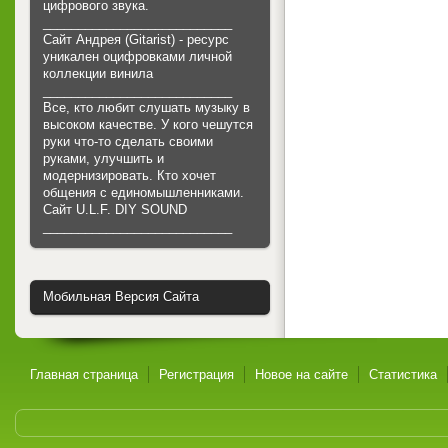
цифрового звука.
___________________________
Сайт Андрея (Gitarist) - ресурс
уникален оцифровками личной
коллекции винила
___________________________
Все, кто любит слушать музыку в
высоком качестве. У кого чешутся
руки что-то сделать своими
руками, улучшить и
модернизировать. Кто хочет
общения с единомышленниками.
Cайт U.L.F. DIY SOUND
___________________________
Мобильная Версия Сайта
Главная страница
Регистрация
Новое на сайте
Статистика