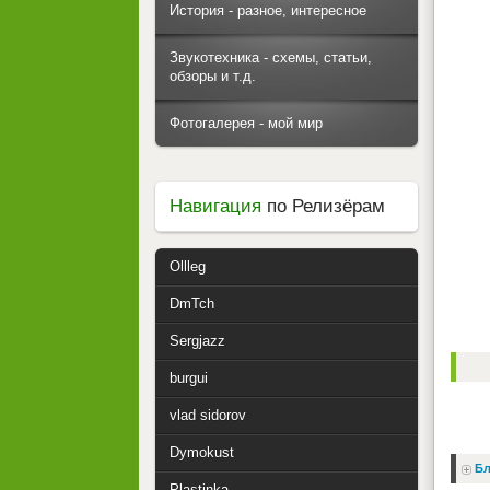
История - разное, интересное
Звукотехника - схемы, статьи,
обзоры и т.д.
Фотогалерея - мой мир
Навигация
по Релизёрам
Ollleg
DmTch
Sergjazz
burgui
vlad sidorov
Dymokust
Бл
Plastinka