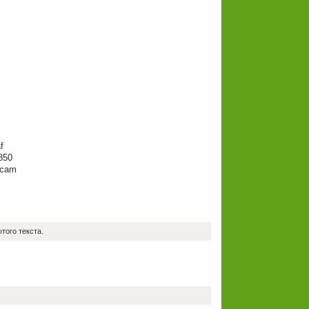
f
850
icam
того текста.