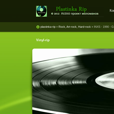
Ко
Plastinka rip - оцифровки
винила и магнитоальбомов
plastinka-rip
»
Rock, Art-rock, Hard-rock
» INXS - 1990 - G
Vinyl-rip