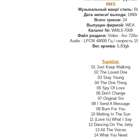
INXS
Музыкальный жанр/ стиль:
Ro
Дата записи/ выхода:
1990г
Всего треков:
24
Выпущен фирмой:
WEA
Каталог №:
WML5-7008
Файл раздачи:
Video - Avi 720x
Audio - LPCM 48000 Гц / скорость 15
Вес архива:
5,83gb
Tracklist:
01 Just Keep Walking
02 The Loved One
03 Stay Young
04 The One Thing
05 Spy Of Love
06 Don't Change
07 Original Sin
08 I Send A Message
09 Burn For You
10 Melting In The Sun
11 (Love Is) What I Say
12 Dancing On The Jetty
13 All The Voices
14 What You Need