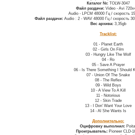
Каталог №:
TOLW-3047
Файл раздачи:
Video - Avi 720x
Audio - LPCM 48000 Гц / скорость 15
Файл раздачи:
Audio : 2 - WAV 48000 Гц / скорость 3
Вес архива:
3,35gb
Tracklist:
01 - Planet Earth
02 - Girls On Film
03 - Hungry Like The Wolf
04 - Ro
05 - Save A Prayer
06 - Is There Something I Should
07 - Union Of The Snake
08 - The Reflex
09 - Wild Boys
10 - A View To A Kill
11 - Notorious
12 - Skin Trade
13 - I Don' Want Your Love
14 - Al She Wants Is
Дополнительно:
Оцифровку выполнил:
Poita
Проигрыватель:
Pioneer CLD-1