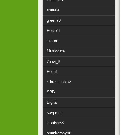
shurele
green73
Polis76
lukkon
Musicgate
Иван_К
Poitaf
r_krassilnikov
SBB
Digital
sovprom
kisatss68
spunkerboybr