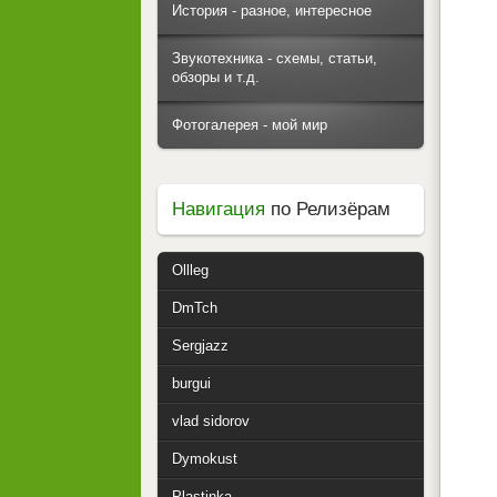
История - разное, интересное
Звукотехника - схемы, статьи,
обзоры и т.д.
Фотогалерея - мой мир
Навигация
по Релизёрам
Ollleg
DmTch
Sergjazz
burgui
vlad sidorov
Dymokust
Plastinka