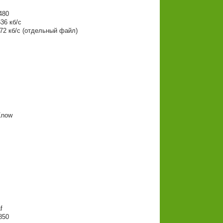
480
36 кб/с
072 кб/с (отдельный файл)
 Know
f
850