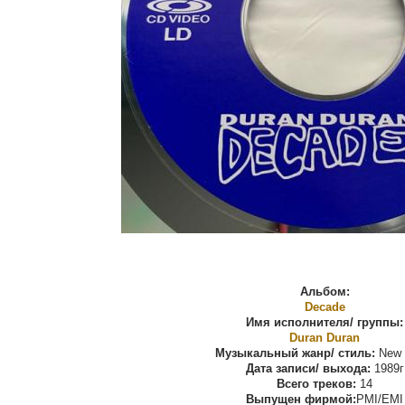
Альбом:
Decade
Имя исполнителя/ группы:
Duran Duran
Музыкальный жанр/ стиль:
New 
Дата записи/ выхода:
1989г
Всего треков:
14
Выпущен фирмой:
PMI/EMI