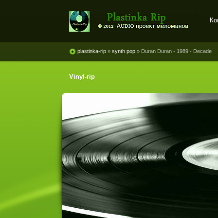
Ко
Plastinka rip - оцифровки
винила и магнитоальбомов
plastinka-rip
»
synth pop
» Duran Duran - 1989 - Decade
Vinyl-rip