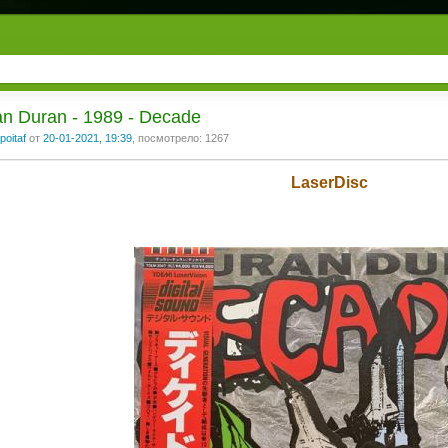
n Duran - 1989 - Decade
poitaf
от
20-01-2021, 19:39
, посмотрело: 1267
LaserDisc