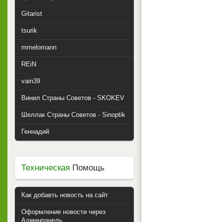
Gitarist
tsurik
mmelomann
REiN
vain39
Винил Страны Советов - SKOKEV
Шеллак Страны Советов - Sinoptik
Геннадий
Техническая
Помощь
Как добавть новость на сайт
Оформление новости через
Админпанель