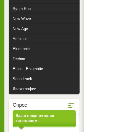
Synth-Pop
New-Wave
New-Age
Ambient
Electronic
Techno
Ethnic, Enigmatic
Soundtrack
Дискографии
Опрос
Ваши предпочтения
категориям: