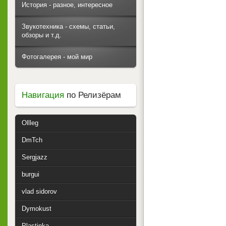
История - разное, интересное
Звукотехника - схемы, статьи,
обзоры и т.д.
Фотогалерея - мой мир
Навигация
по Релизёрам
Ollleg
DmTch
Sergjazz
burgui
vlad sidorov
Dymokust
Plastinka