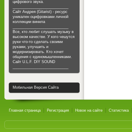
цифрового звука.
___________________________
Сайт Андрея (Gitarist) - ресурс
уникален оцифровками личной
коллекции винила
___________________________
Все, кто любит слушать музыку в
высоком качестве. У кого чешутся
руки что-то сделать своими
руками, улучшить и
модернизировать. Кто хочет
общения с единомышленниками.
Cайт U.L.F. DIY SOUND
___________________________
Мобильная Версия Сайта
Главная страница
Регистрация
Новое на сайте
Статистика