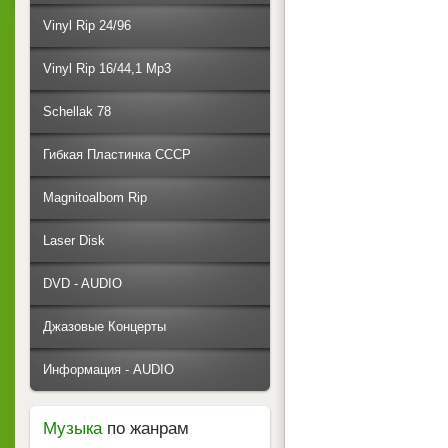
Vinyl Rip 24/96
Vinyl Rip 16/44,1 Mp3
Schellak 78
Гибкая Пластинка СССР
Magnitoalbom Rip
Laser Disk
DVD - AUDIO
Джазовые Концерты
Информация - AUDIO
Музыка
по жанрам