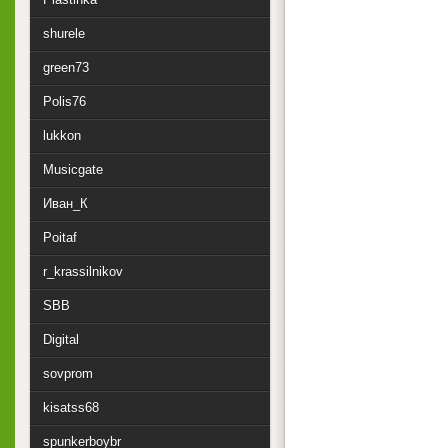
shurele
green73
Polis76
lukkon
Musicgate
Иван_К
Poitaf
r_krassilnikov
SBB
Digital
sovprom
kisatss68
spunkerboybr