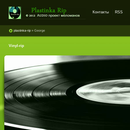
Контакты
RSS
Plastinka rip - оцифровки
винила и магнитоальбомов
plastinka-rip
» George
Vinyl-rip