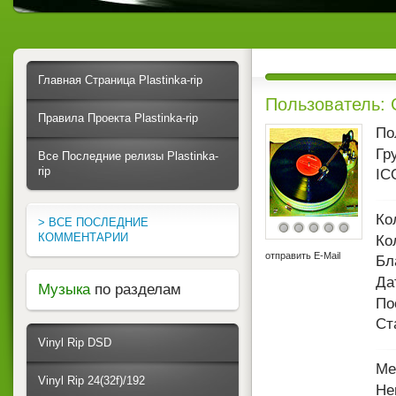
Главная Страница Plastinka-rip
Пользователь: 
Правила Проекта Plastinka-rip
По
Гр
Все Последние релизы Plastinka-
rip
IC
Ко
> ВСЕ ПОСЛЕДНИЕ
КОММЕНТАРИИ
Ко
отправить E-Mail
Бл
Да
Музыка
по разделам
По
Ст
Vinyl Rip DSD
Ме
Vinyl Rip 24(32f)/192
Не