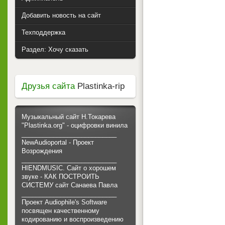
Добавить новость на сайт
Техподдержка
Раздел: Хочу сказать
Друзья сайта
Plastinka-rip
Музыкальный сайт Н.Токарева
"Plastinka.org" - оцифровки винила
___________________________
NewAudioportal - Проект
Возрождения
___________________________
HIENDMUSIC. Сайт о хорошем
звуке - КАК ПОСТРОИТЬ
СИСТЕМУ сайт Санаева Павла
___________________________
Проект Audiophile's Software
посвящен качественному
кодированию и воспроизведению