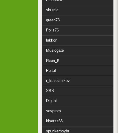
shurele
green73
Polis76
lukkon
Musicgate
Иван_К
Poitaf
r_krassilnikov
SBB
Digital
sovprom
kisatss68
spunkerboybr