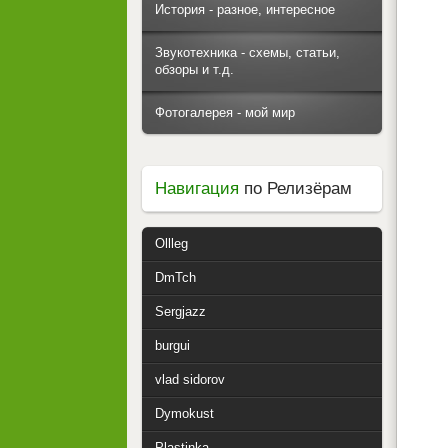
История - разное, интересное
Звукотехника - схемы, статьи,
обзоры и т.д.
Фотогалерея - мой мир
Навигация
по Релизёрам
Ollleg
DmTch
Sergjazz
burgui
vlad sidorov
Dymokust
Plastinka