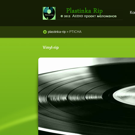
Ко
Plastinka rip - оцифровки
винила и магнитоальбомов
plastinka-rip
» PTICHA
Vinyl-rip