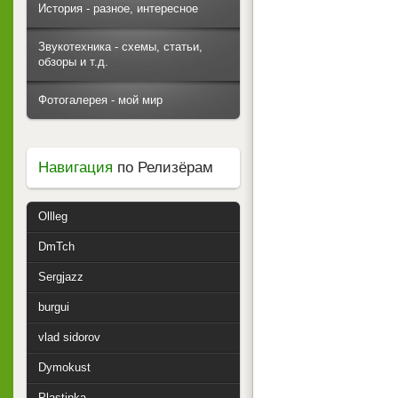
История - разное, интересное
Звукотехника - схемы, статьи,
обзоры и т.д.
Фотогалерея - мой мир
Навигация
по Релизёрам
Ollleg
DmTch
Sergjazz
burgui
vlad sidorov
Dymokust
Plastinka