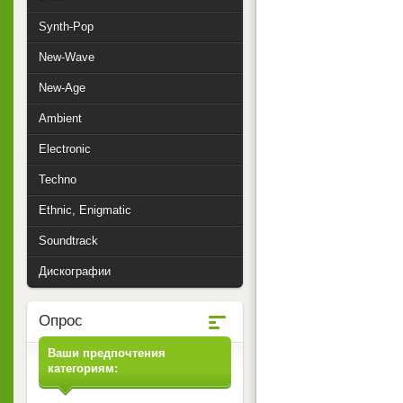
Synth-Pop
New-Wave
New-Age
Ambient
Electronic
Techno
Ethnic, Enigmatic
Soundtrack
Дискографии
Опрос
Ваши предпочтения
категориям: