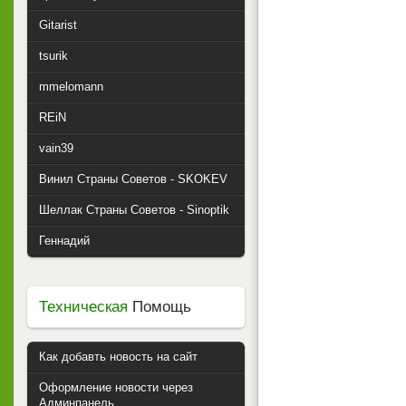
Gitarist
tsurik
mmelomann
REiN
vain39
Винил Страны Советов - SKOKEV
Шеллак Страны Советов - Sinoptik
Геннадий
Техническая
Помощь
Как добавть новость на сайт
Оформление новости через
Админпанель