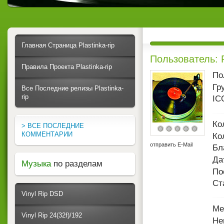
Главная Страница Plastinka-rip
Пользователь: 
Правила Проекта Plastinka-rip
По
Гр
Все Последние релизы Plastinka-
rip
IC
Ко
> ВСЕ ПОСЛЕДНИЕ
КОММЕНТАРИИ
Ко
отправить E-Mail
Бл
Да
Музыка
по разделам
По
Ст
Vinyl Rip DSD
Ме
Vinyl Rip 24(32f)/192
Не