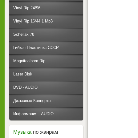
Vinyl Rip 24/96
Vinyl Rip 16/44,1 Mp3
Schellak 78
Гибкая Пластинка СССР
Magnitoalbom Rip
Laser Disk
DVD - AUDIO
Джазовые Концерты
Информация - AUDIO
Музыка
по жанрам