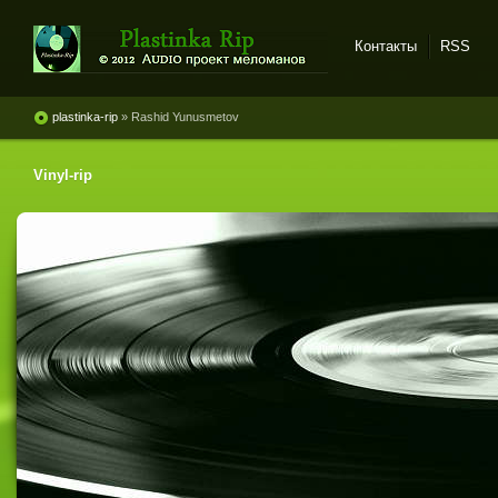
Контакты
RSS
Plastinka rip - оцифровки
винила и магнитоальбомов
plastinka-rip
» Rashid Yunusmetov
Vinyl-rip