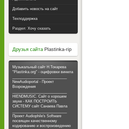
Добавить новость на сайт
Техподдержка
Раздел: Хочу сказать
Друзья сайта
Plastinka-rip
Музыкальный сайт Н.Токарева
"Plastinka.org" - оцифровки винила
___________________________
NewAudioportal - Проект
Возрождения
___________________________
HIENDMUSIC. Сайт о хорошем
звуке - КАК ПОСТРОИТЬ
СИСТЕМУ сайт Санаева Павла
___________________________
Проект Audiophile's Software
посвящен качественному
кодированию и воспроизведению