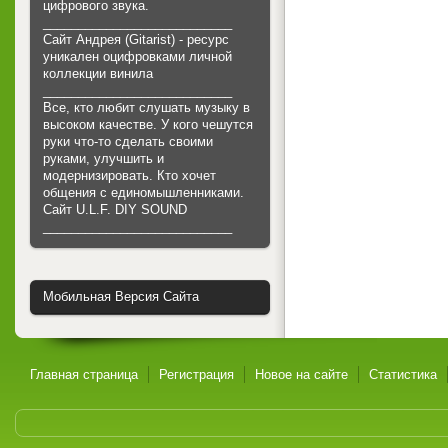
цифрового звука.
___________________________
Сайт Андрея (Gitarist) - ресурс
уникален оцифровками личной
коллекции винила
___________________________
Все, кто любит слушать музыку в
высоком качестве. У кого чешутся
руки что-то сделать своими
руками, улучшить и
модернизировать. Кто хочет
общения с единомышленниками.
Cайт U.L.F. DIY SOUND
___________________________
Мобильная Версия Сайта
Главная страница
Регистрация
Новое на сайте
Статистика