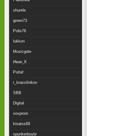
shurele
green73
Polis76
lukkon
Musicgate
Иван_К
Poitaf
r_krassilnikov
SBB
Digital
sovprom
kisatss68
spunkerboybr